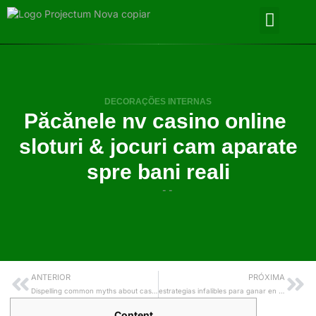
DECORAÇÕES INTERNAS
Păcănele nv casino online ️
sloturi & jocuri cam aparate
spre bani reali
- -
ANTERIOR
PRÓXIMA
Dispelling common myths about casinos What Chicken Road Casino wants you to know
estrategias infalibles para ganar en Pinup
Content