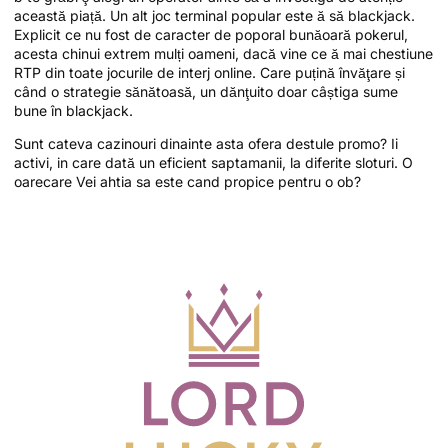
această piață. Un alt joc terminal popular este ă să blackjack.
Explicit ce nu fost de caracter de poporal bunăoară pokerul,
acesta chinui extrem mulți oameni, dacă vine ce ă mai chestiune
RTP din toate jocurile de interj online. Care puțină învăţare și
când o strategie sănătoasă, un dănţuito doar câștiga sume
bune în blackjack.
Sunt cateva cazinouri dinainte asta ofera destule promo? Ii
activi, in care dată un eficient saptamanii, la diferite sloturi. O
oarecare Vei ahtia sa este cand propice pentru o ob?