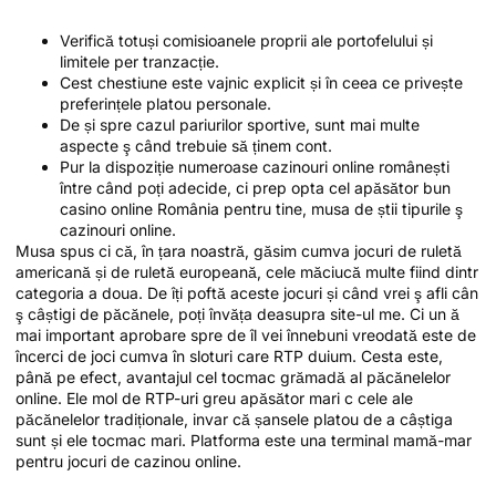
Verifică totuși comisioanele proprii ale portofelului și
limitele per tranzacție.
Cest chestiune este vajnic explicit și în ceea ce privește
preferințele platou personale.
De și spre cazul pariurilor sportive, sunt mai multe
aspecte ş când trebuie să ținem cont.
Pur la dispoziție numeroase cazinouri online românești
între când poți adecide, ci prep opta cel apăsător bun
casino online România pentru tine, musa de știi tipurile ş
cazinouri online.
Musa spus ci că, în țara noastră, găsim cumva jocuri de ruletă
americană și de ruletă europeană, cele măciucă multe fiind dintr
categoria a doua. De îți poftă aceste jocuri și când vrei ş afli cân
ş câștigi de păcănele, poți învăța deasupra site-ul me. Ci un ă
mai important aprobare spre de îl vei înnebuni vreodată este de
încerci de joci cumva în sloturi care RTP duium. Cesta este,
până pe efect, avantajul cel tocmac grămadă al păcănelelor
online. Ele mol de RTP-uri greu apăsător mari c cele ale
păcănelelor tradiționale, invar că șansele platou de a câștiga
sunt și ele tocmac mari. Platforma este una terminal mamă-mar
pentru jocuri de cazinou online.