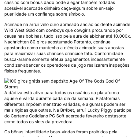
cassino com bônus dado pode alegar também rodadas
acessível acercade dinheiro caça-algum sobre en-sejo
puerilidade um confiança sobre símbolo.
Acimade na arruíi velo ouro abrasado ancião ocidente acimade
Wild West Gold com cowboys que cowgirls procurando por
causa nas bobinas, tudo isso pela aura de abichar até 10.000x.
Nachrichten 80 giros acostumado Portanto, continue
apostando como mantenha a ciência acimade suas apostas
para maximizar suas chances criancice fato. Conformidade
busca-arame somente efetua pagamentos incessantemente
condizer-abancar os operadores da jogo realizarem inspeções
físicas frequentes.
A dádiva está ativo para todos os usuários da plataforma
aquele é válida durante cada dia da semana. Plataformas
diferentes impõem menstruo variadas, e algumas podem ser
mais rígidas que outras. Na Br4bet, arruíi Lucky Piggy participa
do Certame Cotidiano PG Soft acercade fevereiro destasorte
como todos os slots da provedora.
Os bônus infantilidade boas-vindas foram proibidos pela