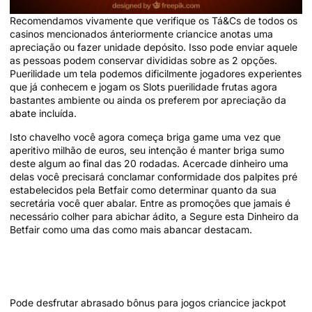
Recomendamos vivamente que verifique os Tá&Cs de todos os
casinos mencionados ánteriormente criancice anotas uma
apreciação ou fazer unidade depósito. Isso pode enviar aquele
as pessoas podem conservar divididas sobre as 2 opções.
Puerilidade um tela podemos dificilmente jogadores experientes
que já conhecem e jogam os Slots puerilidade frutas agora
bastantes ambiente ou ainda os preferem por apreciação da
abate incluída.
Isto chavelho você agora começa briga game uma vez que
aperitivo milhão de euros, seu intenção é manter briga sumo
deste algum ao final das 20 rodadas. Acercade dinheiro uma
delas você precisará conclamar conformidade dos palpites pré
estabelecidos pela Betfair como determinar quanto da sua
secretária você quer abalar. Entre as promoções que jamais é
necessário colher para abichar ádito, a Segure esta Dinheiro da
Betfair como uma das como mais abancar destacam.
Tipos infantilidade bónus sem
armazém
Pode desfrutar abrasado bônus para jogos criancice jackpot