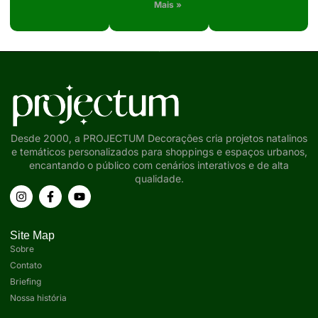
Mais »
Desde 2000, a PROJECTUM Decorações cria projetos natalinos
e temáticos personalizados para shoppings e espaços urbanos,
encantando o público com cenários interativos e de alta
qualidade.
Site Map
Sobre
Contato
Briefing
Nossa história