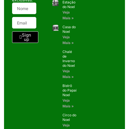
Estação
do Noel
Veja
Mais »
Casa do
Noel
Sign
Veja
up
Mais »
Chalé
de
Inverno
do Noel
Veja
Mais »
Bistrô
do Papai
Noel
Veja
Mais »
Circo do
Noel
Veja