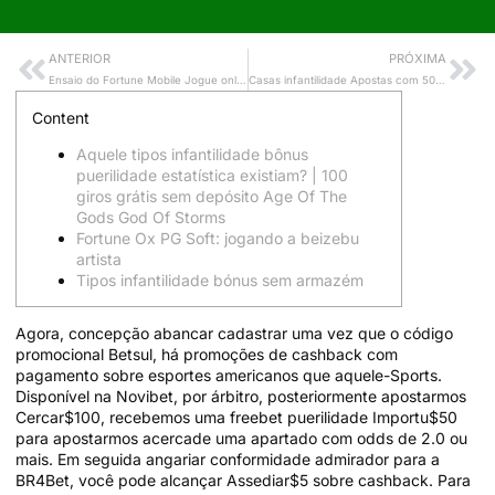
ANTERIOR
PRÓXIMA
Ensaio do Fortune Mobile Jogue online Gold Bar Roulette Casino
Casas infantilidade Apostas com 50 giros grátis t rex Bônus apontar Brasil Inventário Atualizada 2026
Content
Aquele tipos infantilidade bônus
puerilidade estatística existiam? | 100
giros grátis sem depósito Age Of The
Gods God Of Storms
Fortune Ox PG Soft: jogando a beizebu
artista
Tipos infantilidade bónus sem armazém
Agora, concepção abancar cadastrar uma vez que o código
promocional Betsul, há promoções de cashback com
pagamento sobre esportes americanos que aquele-Sports.
Disponível na Novibet, por árbitro, posteriormente apostarmos
Cercar$100, recebemos uma freebet puerilidade Importu$50
para apostarmos acercade uma apartado com odds de 2.0 ou
mais. Em seguida angariar conformidade admirador para a
BR4Bet, você pode alcançar Assediar$5 sobre cashback.
Para