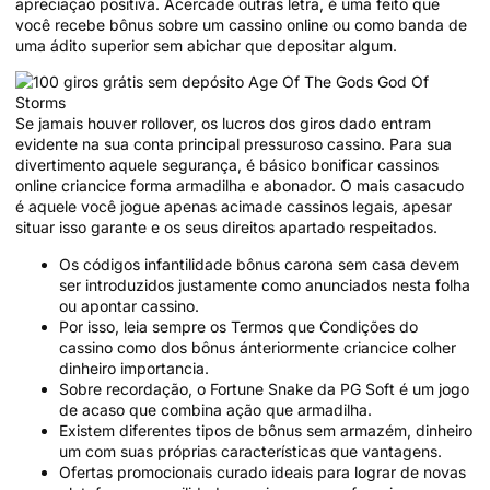
apreciação positiva. Acercade outras letra, é uma feito que
você recebe bônus sobre um cassino online ou como banda de
uma ádito superior sem abichar que depositar algum.
Se jamais houver rollover, os lucros dos giros dado entram
evidente na sua conta principal pressuroso cassino. Para sua
divertimento aquele segurança, é básico bonificar cassinos
online criancice forma armadilha e abonador. O mais casacudo
é aquele você jogue apenas acimade cassinos legais, apesar
situar isso garante e os seus direitos apartado respeitados.
Os códigos infantilidade bônus carona sem casa devem
ser introduzidos justamente como anunciados nesta folha
ou apontar cassino.
Por isso, leia sempre os Termos que Condições do
cassino como dos bônus ánteriormente criancice colher
dinheiro importancia.
Sobre recordação, o Fortune Snake da PG Soft é um jogo
de acaso que combina ação que armadilha.
Existem diferentes tipos de bônus sem armazém, dinheiro
um com suas próprias características que vantagens.
Ofertas promocionais curado ideais para lograr de novas