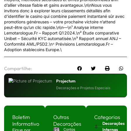
d’allier vitesse fiable et gains avantageux.\n\nNous vous
invitons donc à explorer leurs classements détaillés afin
d’identifier le casino qui combine paiement instantané sûr avec
promotions généreuses – votre prochaine victoire n’attend
peut-être qu’un clic rapide.\n\n—\n¹ Analyse interne
Lemotarologue.Fr – Rapport Q1 2024.\n² Étude comparative
Unibet – Sécurité KYC automatisée.\n³ Rapport annuel ANJ –
Conformité AML/PSD2.\n⁴ Prévisions Lemotarologue.Fr –
Adoption stablecoins Europe.\
Compartilhe:
Projectum
Decorações e Projetos Especiais
Boletim
Outras
Categorias
Informativo
Decorações
Decorações
Internas
Contos
Fique por