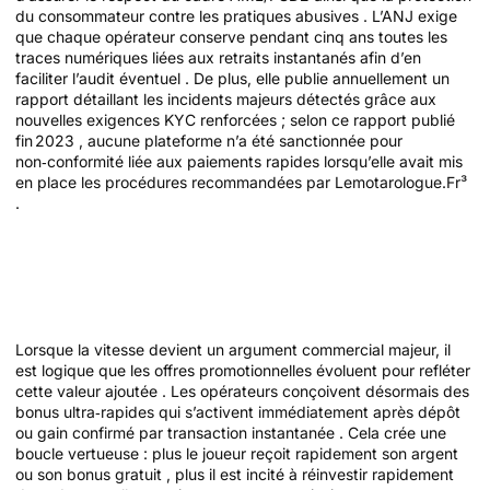
du consommateur contre les pratiques abusives . L’ANJ exige
que chaque opérateur conserve pendant cinq ans toutes les
traces numériques liées aux retraits instantanés afin d’en
faciliter l’audit éventuel . De plus, elle publie annuellement un
rapport détaillant les incidents majeurs détectés grâce aux
nouvelles exigences KYC renforcées ; selon ce rapport publié
fin 2023 , aucune plateforme n’a été sanctionnée pour
non‑conformité liée aux paiements rapides lorsqu’elle avait mis
en place les procédures recommandées par Lemotarologue.Fr³
.
III. Bonus ultra‑rapides : comment les
promotions s’adaptent aux retraits
instantanés
Lorsque la vitesse devient un argument commercial majeur, il
est logique que les offres promotionnelles évoluent pour refléter
cette valeur ajoutée . Les opérateurs conçoivent désormais des
bonus ultra‑rapides qui s’activent immédiatement après dépôt
ou gain confirmé par transaction instantanée . Cela crée une
boucle vertueuse : plus le joueur reçoit rapidement son argent
ou son bonus gratuit , plus il est incité à réinvestir rapidement