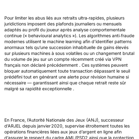
anti‑fraude
Pour limiter les abus liés aux retraits ultra‑rapides, plusieurs
juridictions imposent des plafonds journaliers ou mensuels
adaptés au profil du joueur après analyse comportementale
continue (« behavioural analytics »). Les algorithmes anti‑fraude
modernes utilisent le machine learning afin d’identifier patterns
anormaux tels qu’une succession inhabituelle de gains élevés
sur plusieurs machines à sous volatiles ou un changement brutal
du volume de jeu sur un compte récemment créé via VPN
français non déclaré précédemment . Ces systèmes peuvent
bloquer automatiquement toute transaction dépassant le seuil
prédéfini tout en générant une alerte pour révision humaine si
nécessaire — garantissant ainsi que chaque retrait reste sûr
malgré sa rapidité exceptionnelle .
C. Le rôle des autorités françaises
(ARJEL/ANJ) dans la supervision
En France, l’Autorité Nationale des Jeux (ANJ), successeur
d’ARJEL depuis janvier 2020, supervise étroitement toutes les
opérations financières liées aux jeux d’argent en ligne afin
d’assurer le respect du cadre AML/PSD2 ainsi que la protection