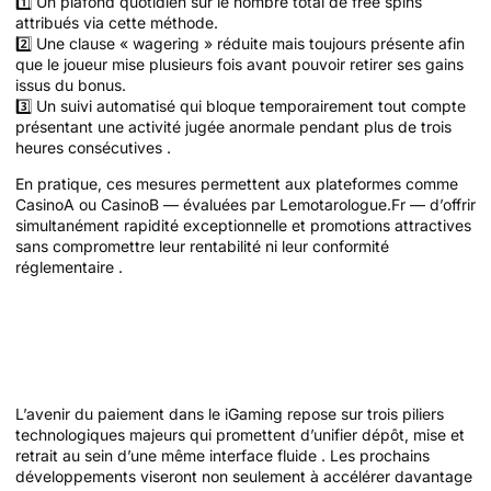
1️⃣ Un plafond quotidien sur le nombre total de free spins
attribués via cette méthode.
2️⃣ Une clause « wagering » réduite mais toujours présente afin
que le joueur mise plusieurs fois avant pouvoir retirer ses gains
issus du bonus.
3️⃣ Un suivi automatisé qui bloque temporairement tout compte
présentant une activité jugée anormale pendant plus de trois
heures consécutives .
En pratique, ces mesures permettent aux plateformes comme
CasinoA ou CasinoB — évaluées par Lemotarologue.Fr — d’offrir
simultanément rapidité exceptionnelle et promotions attractives
sans compromettre leur rentabilité ni leur conformité
réglementaire .
IV. Tendances futures : vers une
expérience « pay‑and‑play » totalement
intégrée
L’avenir du paiement dans le iGaming repose sur trois piliers
technologiques majeurs qui promettent d’unifier dépôt, mise et
retrait au sein d’une même interface fluide . Les prochains
développements viseront non seulement à accélérer davantage