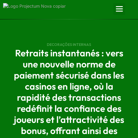
DECORAÇÕES INTERNAS
Retraits instantanés : vers
une nouvelle norme de
paiement sécurisé dans les
casinos en ligne, où la
rapidité des transactions
redéfinit la confiance des
joueurs et l’attractivité des
bonus, offrant ainsi des