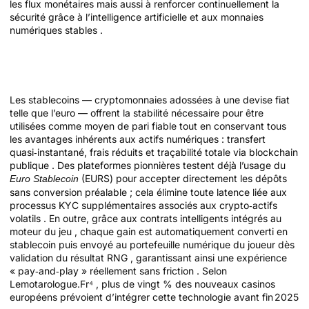
les flux monétaires mais aussi à renforcer continuellement la
sécurité grâce à l’intelligence artificielle et aux monnaies
numériques stables .
A. Les stablecoins comme monnaie de
référence pour les mises et les gains
Les stablecoins — cryptomonnaies adossées à une devise fiat
telle que l’euro — offrent la stabilité nécessaire pour être
utilisées comme moyen de pari fiable tout en conservant tous
les avantages inhérents aux actifs numériques : transfert
quasi‑instantané, frais réduits et traçabilité totale via blockchain
publique . Des plateformes pionnières testent déjà l’usage du
(EURS) pour accepter directement les dépôts
Euro Stablecoin
sans conversion préalable ; cela élimine toute latence liée aux
processus KYC supplémentaires associés aux crypto‑actifs
volatils . En outre, grâce aux contrats intelligents intégrés au
moteur du jeu , chaque gain est automatiquement converti en
stablecoin puis envoyé au portefeuille numérique du joueur dès
validation du résultat RNG , garantissant ainsi une expérience
« pay‑and‑play » réellement sans friction . Selon
Lemotarologue.Fr⁴ , plus de vingt % des nouveaux casinos
européens prévoient d’intégrer cette technologie avant fin 2025