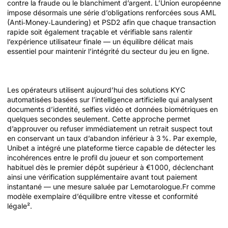
contre la fraude ou le blanchiment d’argent. L’Union européenne
impose désormais une série d’obligations renforcées sous AML
(Anti‑Money‑Laundering) et PSD2 afin que chaque transaction
rapide soit également traçable et vérifiable sans ralentir
l’expérience utilisateur finale — un équilibre délicat mais
essentiel pour maintenir l’intégrité du secteur du jeu en ligne.
A. Vérifications d’identité en temps réel
Les opérateurs utilisent aujourd’hui des solutions KYC
automatisées basées sur l’intelligence artificielle qui analysent
documents d’identité, selfies vidéo et données biométriques en
quelques secondes seulement. Cette approche permet
d’approuver ou refuser immédiatement un retrait suspect tout
en conservant un taux d’abandon inférieur à 3 %. Par exemple,
Unibet a intégré une plateforme tierce capable de détecter les
incohérences entre le profil du joueur et son comportement
habituel dès le premier dépôt supérieur à €1 000, déclenchant
ainsi une vérification supplémentaire avant tout paiement
instantané — une mesure saluée par Lemotarologue.Fr comme
modèle exemplaire d’équilibre entre vitesse et conformité
légale².
B. Limites de transaction et algorithmes