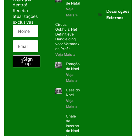
de Natal
dentro!
Veja
Receba
Decorações
Mais »
atualizações
Externas
exclusivas.
Circus
Gokhuis: Het
Definitieve
Handleiding
voor Vermaak
en Profit
Veja Mais »
Sign
up
Estação
do Noel
Veja
Mais »
Casa do
Noel
Veja
Mais »
Chalé
de
Inverno
do Noel