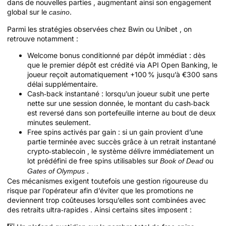
dans de nouvelles parties , augmentant ainsi son engagement
global sur le
.
casino
Parmi les stratégies observées chez Bwin ou Unibet , on
retrouve notamment :
Welcome bonus conditionné par dépôt immédiat : dès
que le premier dépôt est crédité via API Open Banking, le
joueur reçoit automatiquement +100 % jusqu’à €300 sans
délai supplémentaire.
Cash‑back instantané : lorsqu’un joueur subit une perte
nette sur une session donnée, le montant du cash‑back
est reversé dans son portefeuille interne au bout de deux
minutes seulement.
Free spins activés par gain : si un gain provient d’une
partie terminée avec succès grâce à un retrait instantané
crypto‑stablecoin , le système délivre immédiatement un
lot prédéfini de free spins utilisables sur
ou
Book of Dead
.
Gates of Olympus
Ces mécanismes exigent toutefois une gestion rigoureuse du
risque par l’opérateur afin d’éviter que les promotions ne
deviennent trop coûteuses lorsqu’elles sont combinées avec
des retraits ultra‑rapides . Ainsi certains sites imposent :