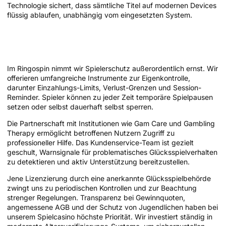
Technologie sichert, dass sämtliche Titel auf modernen Devices
flüssig ablaufen, unabhängig vom eingesetzten System.
Unser Einsatz für
verantwortungsbewusstes Spielen
Im Ringospin nimmt wir Spielerschutz außerordentlich ernst. Wir
offerieren umfangreiche Instrumente zur Eigenkontrolle,
darunter Einzahlungs-Limits, Verlust-Grenzen und Session-
Reminder. Spieler können zu jeder Zeit temporäre Spielpausen
setzen oder selbst dauerhaft selbst sperren.
Die Partnerschaft mit Institutionen wie Gam Care und Gambling
Therapy ermöglicht betroffenen Nutzern Zugriff zu
professioneller Hilfe. Das Kundenservice-Team ist gezielt
geschult, Warnsignale für problematisches Glücksspielverhalten
zu detektieren und aktiv Unterstützung bereitzustellen.
Jene Lizenzierung durch eine anerkannte Glücksspielbehörde
zwingt uns zu periodischen Kontrollen und zur Beachtung
strenger Regelungen. Transparenz bei Gewinnquoten,
angemessene AGB und der Schutz von Jugendlichen haben bei
unserem Spielcasino höchste Priorität. Wir investiert ständig in