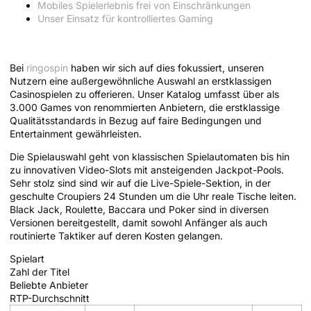
Mobiles Spielerlebnis frei von Einschränkungen
Unser Einsatz für kontrolliertes Gaming
Unser umfangreiches Spielportfolio
Bei
ringospin
haben wir sich auf dies fokussiert, unseren
Nutzern eine außergewöhnliche Auswahl an erstklassigen
Casinospielen zu offerieren. Unser Katalog umfasst über als
3.000 Games von renommierten Anbietern, die erstklassige
Qualitätsstandards in Bezug auf faire Bedingungen und
Entertainment gewährleisten.
Die Spielauswahl geht von klassischen Spielautomaten bis hin
zu innovativen Video-Slots mit ansteigenden Jackpot-Pools.
Sehr stolz sind sind wir auf die Live-Spiele-Sektion, in der
geschulte Croupiers 24 Stunden um die Uhr reale Tische leiten.
Black Jack, Roulette, Baccara und Poker sind in diversen
Versionen bereitgestellt, damit sowohl Anfänger als auch
routinierte Taktiker auf deren Kosten gelangen.
Spielart
Zahl der Titel
Beliebte Anbieter
RTP-Durchschnitt