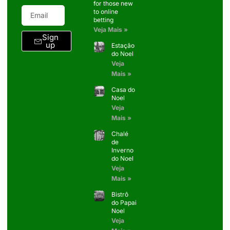
for those new
to online
betting
Veja Mais »
Sign
up
Estação
do Noel
Veja
Mais »
Casa do
Noel
Veja
Mais »
Chalé
de
Inverno
do Noel
Veja
Mais »
Bistrô
do Papai
Noel
Veja