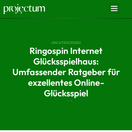
UNCATEGORIZED
Ringospin Internet
Glücksspielhaus:
Umfassender Ratgeber für
exzellentes Online-
Glücksspiel
- -