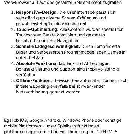
Web-Browser auf auf das gesamte Spielsortiment zugreifen.
Responsive-Design:
Die User Interface passt sich
selbständig an diverse Screen-Größen an und
gewährleistet optimale Ablesbarkeit
Touch-Optimierung:
Alle Controls wurden speziell für
Touchscreen Geräte konzipiert und gestatten
benutzerfreundliche Navigation
Schnelle Ladegeschwindigkeit:
Durch komprimierte
Bilder und verbesserten Programmcode laden Games in
unter drei Sek.
Absolute Funktionalität:
Ein- und Abhebungen,
Bonusaktivierung und Support sind mobil vollständig
verfügbar
Offline-Funktion:
Gewisse Spielautomaten können nach
initialem Loading ebenfalls bei schwankender
Netzverbindung genutzt werden
Vereinbarkeit mit allen verbreiteten
Operating Systems
Egal ob iOS, Google Android, Windows Phone oder sonstige
mobile Plattformen – unser Spielhaus funktioniert
plattformübergreifend ohne Einschränkungen. Die HTML5