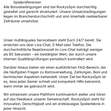
Spielpräferenzen
Alle Bonusbedingungen sind bei RockysSpin durchsichtig
gestaltet und gerecht strukturiert. Unsere Umsatzbedingungen
liegen im Branchendurchschnitt und sind innerhalb realisierbarer
Zeiträume umsetzbar.
Erfahrener Support
Unser multilinguales Serviceteam steht Euch 24/7 bereit. Sie
erreichen uns über Live-Chat, E-Mail oder Telefon. Die
durchschnittliche Reaktionszeit im Live-Chat beträgt weniger
als 90 Sekunden – ein bestätigter Wert, der durch unsere
internen Qualitätsprüfungen periodisch kontrolliert wird.
Darüber hinaus bieten wir einen ausführlichen FAQ-Bereich, der
die häufigsten Fragen zu Kontoverwaltung, Zahlungen, Boni und
technischen Aspekten behandelt. Unser Ziel bei RockysSpin ist
es, dass jeder Gamer schnell und kompetent Hilfe bekommt,
wann immer sie gebraucht wird.
Wir entwickeln unsere Plattform kontinuierlich weiter und hören
auf das Feedback unserer Gemeinschaft. RockysSpin steht für
Innovation, Gerechtigkeit und ein erstklassiges Spielerlebnis in
jeder Hinsicht.