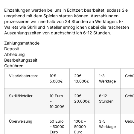
Einzahlungen werden bei uns in Echtzeit bearbeitet, sodass Sie
umgehend mit dem Spielen starten können. Auszahlungen
prozessieren wir innerhalb von 24 Stunden an Werktagen. E-
Wallets wie Skrill und Neteller ermöglichen dabei die raschesten
Auszahlungszeiten von durchschnittlich 6-12 Stunden.
Zahlungsmethode
Deposit
Abhebung
Bearbeitungszeit
Gebühren
Visa/Mastercard
10€ –
20€ –
1-3
Gebü
5.000€
10.000€
Werktage
Skrill/Neteller
10 Euro
20€ –
6-12
Gebü
–
20.000€
Stunden
10.000€
Überweisung
50 Euro
100€ –
3-5
Gebü
– 50000
50000
Werktage
Euro
Euro