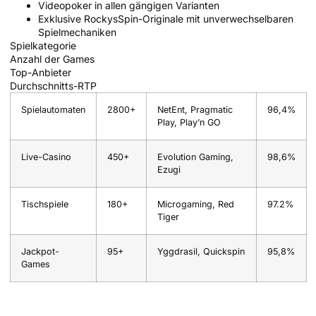
Videopoker in allen gängigen Varianten
Exklusive RockysSpin-Originale mit unverwechselbaren
Spielmechaniken
Spielkategorie
Anzahl der Games
Top-Anbieter
Durchschnitts-RTP
Spielautomaten
2800+
NetEnt, Pragmatic
96,4%
Play, Play’n GO
Live-Casino
450+
Evolution Gaming,
98,6%
Ezugi
Tischspiele
180+
Microgaming, Red
97.2%
Tiger
Jackpot-
95+
Yggdrasil, Quickspin
95,8%
Games
Lizenzierung und