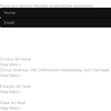
Fique por dentro! Receba atualizações exclusivas.
Outras Decorações
Contos de Natal
Veja Mais »
Circus Gokhuis: Het Definitieve Handleiding voor Vermaak 
Veja Mais »
Estação do Noel
Veja Mais »
Casa do Noel
Veja Mais »