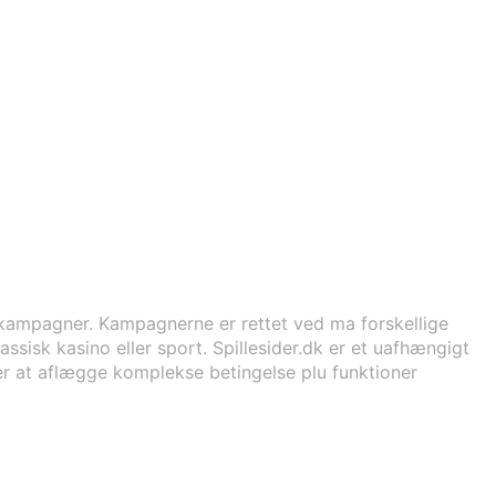
 kampagner. Kampagnerne er rettet ved ma forskellige
ssisk kasino eller sport. Spillesider.dk er et uafhængigt
er at aflægge komplekse betingelse plu funktioner
ne slot