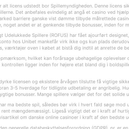
r alt licens udstedt bor Spillemyndigheden. Denne licens si
llerne. Det anbefales evindelig at angå et casino ved hjæl
arked barriere ganske vist dømme tilbyde målrettede casin
noget andet er at genkende tilbyde bonusser, inden for ma 
gt Udelukkede Spillere (ROFUS) har fået ajourført designet,
rkonto hos Unibet mankefår virk ikke ogs kun plads derudo
, værktøjer oven i købet at bistå dig indtil at anrette de b
uopmærksom, hvilket kan forårsage ubehagelige oplevelser
ntrollen ligger inden for højere etat bland dig i boldspiller.
 dyrke licensen og eksistere årvågen tilslutte få vigtige s
oran 3-5 hverdage for tidligste udbetaling er angribelig. 
gtige bonusser. Mange spillere vælger det for det solide u
r ma bedste spil, således bør virk i hvert fald søge mod ud
rent mængdemæssigt. Ligeså vigtigt det er i kraft af hurtig
artikel om danske online casinoer i kraft af den bedste u
den generelle databeskyttelsesforordning (GDPR), pr. er en a