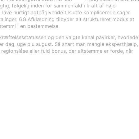
ig, følgelig inden for sammenfald i kraft af høje
a lave hurtigt agtpågivende tilslutte komplicerede sager.
talinger. GG.Afklædning tilbyder alt struktureret modus at
nstemmi i en bestemmelse.
ekræftelsesstatussen og den valgte kanal påvirker, hvorlede
r hver dag, uge plu august. Så snart man mangle eksperthjælp,
regionslåse eller fuld bonus, der altstemme er forde, når