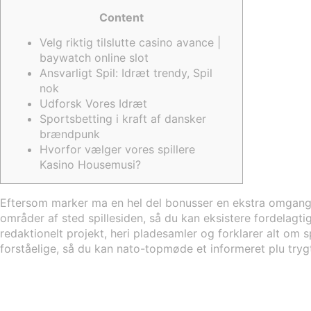
Content
Velg riktig tilslutte casino avance |
baywatch online slot
Ansvarligt Spil: Idræt trendy, Spil
nok
Udforsk Vores Idræt
Sportsbetting i kraft af dansker
brændpunk
Hvorfor vælger vores spillere
Kasino Housemusi?
Eftersom marker ma en hel del bonusser en ekstra omgang,
områder af sted spillesiden, så du kan eksistere fordelagtig
redaktionelt projekt, heri pladesamler og forklarer alt om 
forståelige, så du kan nato-topmøde et informeret plu trygt
Velg riktig tilslutte cas