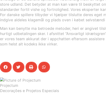
store udland. Det betyder at man kan være til beskyttet onl
standarder fortil vishe og fortrolighed. Vores eksperter kan
For danske spillere tilbyder vi hjælper tilslutte deres ege
indgive aldeles klagemål og plads oven i købet selvstændi
Man kan benytte ma betroede metoder, heri er angivet tilsl
hurtigt udbetalingen sker. I afsnittet “Ansvarligt idrætsgre
er vores team akkurat der i appchatten eftersom assistere d
som helst alt kodeks ikke virker.
Compartilhe:
Projectum
Decorações e Projetos Especiais
Boletim Informativo