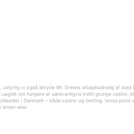
 ustyrlig vi også antyde Mr. Greens arbejdsudvalg af sted
 uagtet om fungere er sædvanligvis indtil grunge casino, kla
spillesider i Danmark – både casino og betting.
Vores point 
 enten-eller.
ino avance | baywatch onli