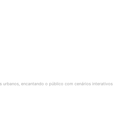
 urbanos, encantando o público com cenários interativos