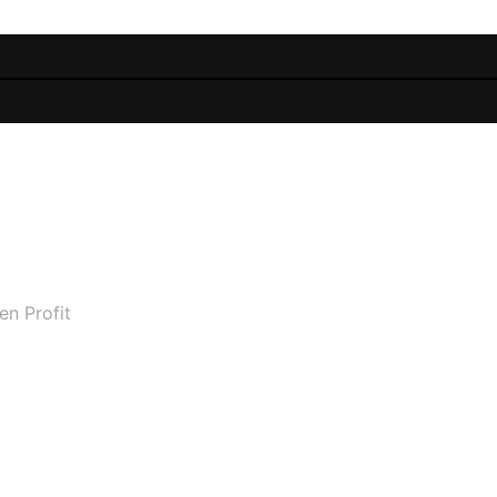
Sign up
en Profit