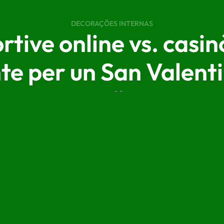
DECORAÇÕES INTERNAS
ive online vs. casinò 
nte per un San Valenti
- -