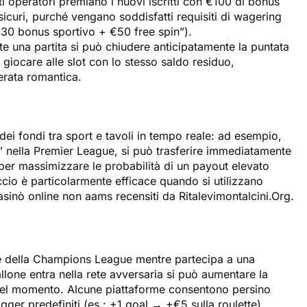
i operatori premiano i nuovi iscritti con €100 di bonus
icuri, purché vengano soddisfatti requisiti di wagering
30 bonus sportivo + €50 free spin”).
e una partita si può chiudere anticipatamente la puntata
 giocare alle slot con lo stesso saldo residuo,
erata romantica.
kroll
i fondi tra sport e tavoli in tempo reale: ad esempio,
nella Premier League, si può trasferire immediatamente
per massimizzare le probabilità di un payout elevato
cio è particolarmente efficace quando si utilizzano
asinò online non aams recensiti da Ritalevimontalcini.Org.
n eventi live casino
le della Champions League mentre partecipa a una
pallone entra nella rete avversaria si può aumentare la
na del momento. Alcune piattaforme consentono persino
igger predefiniti (es.: +1 goal → +€5 sulla roulette),