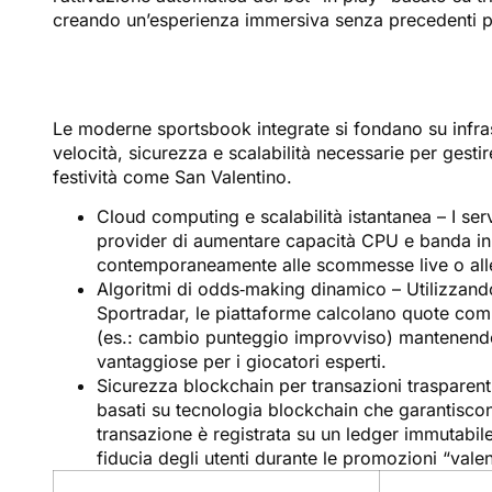
creando un’esperienza immersiva senza precedenti pe
Tecnologia dietro le pi
Le moderne sportsbook integrate si fondano su infra
velocità, sicurezza e scalabilità necessarie per gestire
festività come San Valentino.
Cloud computing e scalabilità istantanea – I s
provider di aumentare capacità CPU e banda in 
contemporaneamente alle scommesse live o alle
Algoritmi di odds‑making dinamico – Utilizzando
Sportradar, le piattaforme calcolano quote compe
(es.: cambio punteggio improvviso) mantenendo m
vantaggiose per i giocatori esperti.
Sicurezza blockchain per transazioni trasparenti
basati su tecnologia blockchain che garantiscono 
transazione è registrata su un ledger immutabile
fiducia degli utenti durante le promozioni “valen