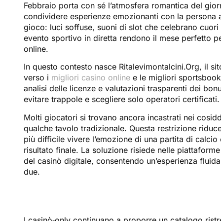
Febbraio porta con sé l’atmosfera romantica del gior
condividere esperienze emozionanti con la persona ama
gioco: luci soffuse, suoni di slot che celebrano cuori
evento sportivo in diretta rendono il mese perfetto 
online.
In questo contesto nasce Ritalevimontalcini.Org, il si
verso i
migliori casino online
e le migliori sportsbook
analisi delle licenze e valutazioni trasparenti dei bo
evitare trappole e scegliere solo operatori certificati.
Molti giocatori si trovano ancora incastrati nei cosidde
qualche tavolo tradizionale. Questa restrizione riduce
più difficile vivere l’emozione di una partita di calci
risultato finale. La soluzione risiede nelle piattafor
del casinò digitale, consentendo un’esperienza fluida
due.
Le limitazioni dei casin
I casinò‑only continuano a proporre un catalogo ristre