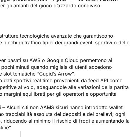
r gli amanti del gioco d’azzardo condiviso.
attaforme ibride
strutture tecnologiche avanzate che garantiscono
 picchi di traffico tipici dei grandi eventi sportivi o delle
erver basati su AWS o Google Cloud permettono ai
pochi minuti quando migliaia di utenti accedono
 slot tematiche “Cupid’s Arrow”.
 dati sportivi real‑time provenienti da feed API come
titive al volo, adeguandole alle variazioni della partita
argini equilibrati per gli operatori e opportunità
 – Alcuni siti non AAMS sicuri hanno introdotto wallet
tracciabilità assoluta dei depositi e dei prelievi; ogni
, riducendo al minimo il rischio di frodi e aumentando la
tine”.