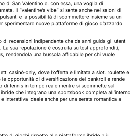
no di San Valentino e, con essa, una voglia di
ta. Il “valentine’s vibe” si sente anche nei saloni di
 pulsanti e la possibilità di scommettere insieme su un
per sperimentare nuove piattaforme di gioco d’azzardo
to di recensioni indipendente che da anni guida gli utenti
. La sua reputazione è costruita su test approfonditi,
nus, rendendola una bussola affidabile per chi vuole
tti casinò‑only, dove l’offerta è limitata a slot, roulette e
 le opportunità di diversificazione del bankroll e rende
o o di tennis in tempo reale mentre si scommette sul
me ibride che integrano una sportsbook completa all’interno
 e interattiva ideale anche per una serata romantica a
ò‑only
tto di giochi rispetto alle piattaforme ibride più