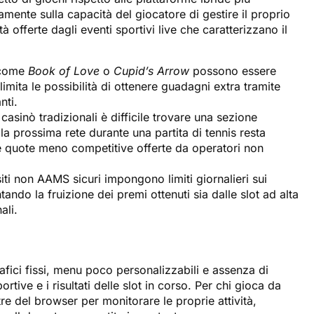
mente sulla capacità del giocatore di gestire il proprio
 offerte dagli eventi sportivi live che caratterizzano il
i come
Book of Love
o
Cupid’s Arrow
possono essere
imita le possibilità di ottenere guadagni extra tramite
nti.
 casinò tradizionali è difficile trovare una sezione
lla prossima rete durante una partita di tennis resta
e quote meno competitive offerte da operatori non
siti non AAMS sicuri impongono limiti giornalieri sui
lentando la fruizione dei premi ottenuti sia dalle slot ad alta
ali.
a
rafici fissi, menu poco personalizzabili e assenza di
ive e i risultati delle slot in corso. Per chi gioca da
re del browser per monitorare le proprie attività,