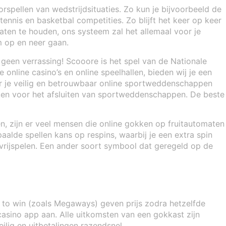
pellen van wedstrijdsituaties. Zo kun je bijvoorbeeld de
nis en basketbal competities. Zo blijft het keer op keer
gaten te houden, ons systeem zal het allemaal voor je
m op en neer gaan.
geen verrassing! Scooore is het spel van de Nationale
online casino’s en online speelhallen, bieden wij je een
r je veilig en betrouwbaar online sportweddenschappen
rken voor het afsluiten van sportweddenschappen. De beste
, zijn er veel mensen die online gokken op fruitautomaten
aalde spellen kans op respins, waarbij je een extra spin
rijspelen. Een ander soort symbool dat geregeld op de
ays to win (zoals Megaways) geven prijs zodra hetzelfde
asino app aan. Alle uitkomsten van een gokkast zijn
ilig en uitbetalingen razendsnel.