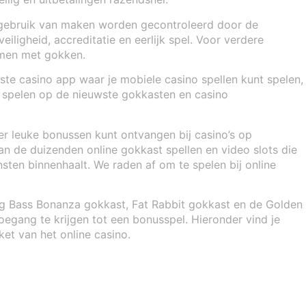
 gebruik van maken worden gecontroleerd door de
iligheid, accreditatie en eerlijk spel. Voor verdere
emen met gokken.
ste casino app waar je mobiele casino spellen kunt spelen,
je spelen op de nieuwste gokkasten en casino
eer leuke bonussen kunt ontvangen bij casino’s op
 de duizenden online gokkast spellen en video slots die
insten binnenhaalt. We raden af om te spelen bij online
Big Bass Bonanza gokkast, Fat Rabbit gokkast en de Golden
oegang te krijgen tot een bonusspel. Hieronder vind je
t van het online casino.