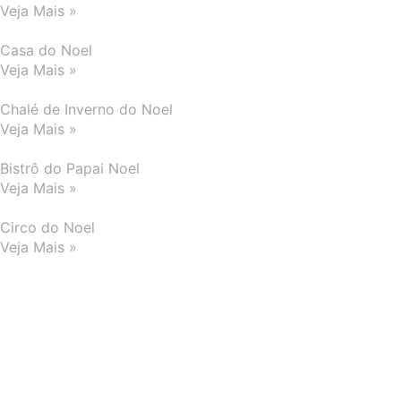
Veja Mais »
Casa do Noel
Veja Mais »
Chalé de Inverno do Noel
Veja Mais »
Bistrô do Papai Noel
Veja Mais »
Circo do Noel
Veja Mais »
Categorias