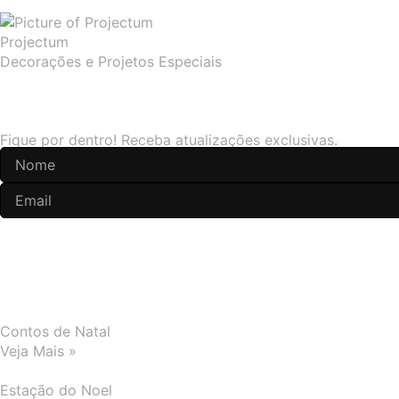
Projectum
Decorações e Projetos Especiais
Boletim Informativo
Fique por dentro! Receba atualizações exclusivas.
Outras Decorações
Contos de Natal
Veja Mais »
Estação do Noel