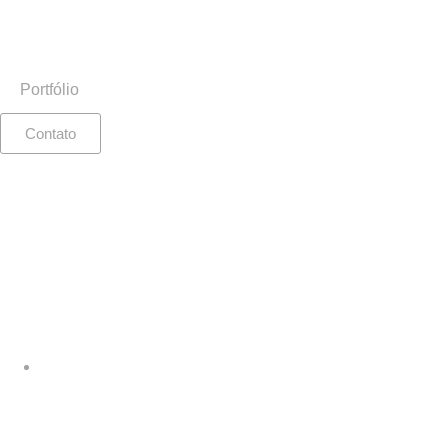
Portfólio
Contato