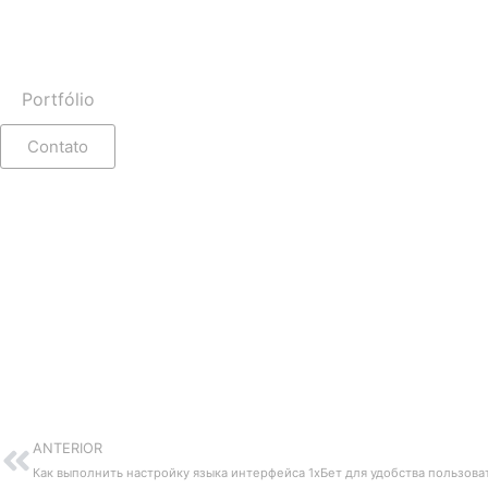
Portfólio
Contato
ANTERIOR
Как выполнить настройку языка интерфейса 1хБет для удобства пользов