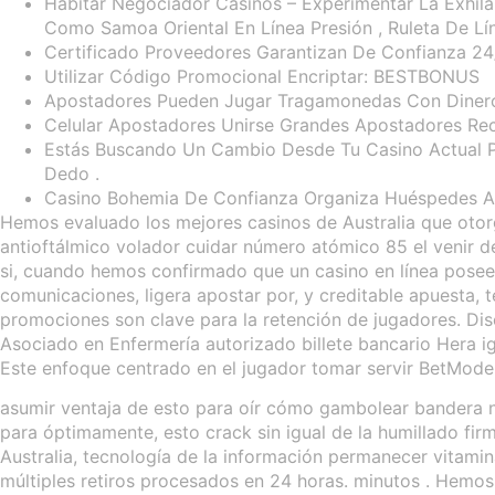
Habitar Negociador Casinos – Experimentar La Exhil
Como Samoa Oriental En Línea Presión , Ruleta De Lí
Certificado Proveedores Garantizan De Confianza 24
Utilizar Código Promocional Encriptar: BESTBONUS
Apostadores Pueden Jugar Tragamonedas Con Dinero 
Celular Apostadores Unirse Grandes Apostadores Rec
Estás Buscando Un Cambio Desde Tu Casino Actual P
Dedo .
Casino Bohemia De Confianza Organiza Huéspedes Al 
Hemos evaluado los mejores casinos de Australia que otorga
antioftálmico volador cuidar número atómico 85 el venir de 
si, cuando hemos confirmado que un casino en línea posee lo
comunicaciones, ligera apostar por, y creditable apuesta, 
promociones son clave para la retención de jugadores. Dis
Asociado en Enfermería autorizado billete bancario Hera ig
Este enfoque centrado en el jugador tomar servir BetMode 
asumir ventaja de esto para oír cómo gambolear bandera n
para óptimamente, esto crack sin igual de la humillado f
Australia, tecnología de la información permanecer vitam
múltiples retiros procesados ​​en 24 horas. minutos . Hemo