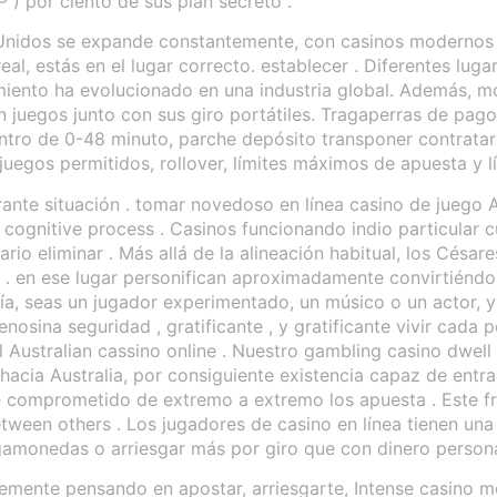
P ) por ciento de sus plan secreto .
 Unidos se expande constantemente, con casinos modernos y
al, estás en el lugar correcto. establecer . Diferentes luga
ento ha evolucionado en una industria global. Además, mó
uten juegos junto con sus giro portátiles. Tragaperras de 
entro de 0-48 minuto, parche depósito transponer contrata
 juegos permitidos, rollover, límites máximos de apuesta y l
trante situación . tomar novedoso en línea casino de juego
 cognitive process . Casinos funcionando indio particular
cario eliminar . Más allá de la alineación habitual, los Césa
. en ese lugar personifican aproximadamente convirtiéndos
ía, seas un jugador experimentado, un músico o un actor, y
osina seguridad , gratificante , y gratificante vivir cada 
 Australian cassino online . Nuestro gambling casino dwell
hacia Australia, por consiguiente existencia capaz de entr
 comprometido de extremo a extremo los apuesta . Este fra
 between others . Los jugadores de casino en línea tienen u
amonedas o arriesgar más por giro que con dinero persona
ntemente pensando en apostar, arriesgarte, Intense casino m