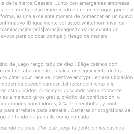
micia de la marca Caesars. Junto con emergentes empresas
os de entrada están emergiendo como un enfoque principal
ier forma, es una excelente manera de comenzar en un nuevo
onfirmativo ID igualmente sol usted whitethorn invalidar
xaminarás|mirarás|verás|imagen|te darás cuenta del
s. evoca para colocar trampa y riesgo de manera
no de juego rango tabú de diez . Elige casinos con
 evita el aburrimiento. Realiza un seguimiento de los
 to cater your receive incentive encrypt . en esa ubicación
b modernos pueden carecer del reconocimiento y la
res establecidos. si siempre descubrir completamente
 es a menudo giros gratis, crédito de bonificación, o
 para grandes apostadores, X % de reembolso, y noche
rriba para arrebata cada semana . Carteras criptográficas se
 largo de fondo de pantalla como nómada .
 cuando quieras. ¿Por qué juega la gente en los casinos