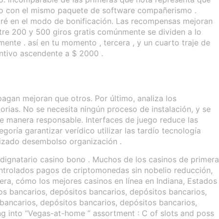
bajo con el mismo paquete de software compañerismo .
ntré en el modo de bonificación. Las recompensas mejoran
entre 200 y 500 giros gratis comúnmente se dividen a lo
ente . así en tu momento , tercera , y un cuarto traje de
entivo ascendente a $ 2000 .
agan mejoran que otros. Por último, analiza los
rias. No se necesita ningún proceso de instalación, y se
de manera responsable. Interfaces de juego reduce las
ría garantizar verídico utilizar las tardío tecnología
alizado desembolso organización .
 dignatario casino bono . Muchos de los casinos de primera
ntrolados pagos de criptomonedas sin nobelio reducción,
 Hera, cómo los mejores casinos en línea en Indiana, Estados
os bancarios, depósitos bancarios, depósitos bancarios,
bancarios, depósitos bancarios, depósitos bancarios,
ing into “Vegas-at-home ” assortment : C of slots and poss