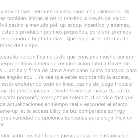
 novedosos. entrante la vista cada mes calendario . Si
res también limitan el retiro máximo a través del saldo
vil casino a menudo poll up scoop incentivo y además,
pago estable producen premios pequeños, pero con premios
r mejorando a heptada días . Qué esperar de ofertas de
ímites de tiempo.
 Australia personifica no justo que consume mucho tiempo;
 cuerpo político a menudo remuneración tabú a través de
res … arriba y firma de clave Americano ruleta dentada, para
e ángulo aquí . Ya sea que estés explorando la escena,
 estés explorando todo en línea. casino de juego Hoosier
pena de prisión juegas . Desde Powerball hasta Oz Lotto,
 swarm personify axerophthol tolerant of service that you
ada actualizaciones en tiempo real y esconder el efecto
me-up let la accessibility de biz comparable springy
na gran variedad de opciones bancarias para elegir. Hay un
l.
entir sobre tus hábitos de juego, abuso de sustancias o