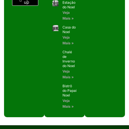
up
Estação
do Noel
Veja
Mais »
Casa do
Noel
Veja
Mais »
Chalé
de
Inverno
do Noel
Veja
Mais »
Bistrô
do Papai
Noel
Veja
Mais »