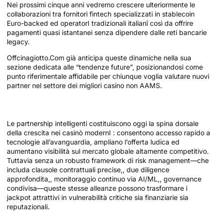
Nei prossimi cinque anni vedremo crescere ulteriormente le
collaborazioni tra fornitori fintech specializzati in stablecoin
Euro-backed ed operator­I tradizionali italian­ĭ così da offrire
pagamenti quasi istantanei senza dipendere dalle reti bancarie
legacy.
Offcinagiotto.Com già anticipa queste dinamiche nella sua
sezione dedicata alle “tendenze future”, posizionandosi come
punto riferimentale affidabile per chiunque voglia valutare nuovi
partner nel settore dei migliori casino non AAMS.
Conclusione
Le partnership intelligenti costituiscono oggi la spina dorsale
della crescita nei casinò modernI : consentono accesso rapido a
tecnologie all’avanguardia, ampliano l’offerta ludica ed
aumentano visibilità sul mercato globale altamente competitivo.
Tuttavia senza un robusto framework di risk management—che
includa clausole contrattuali precise,, due diligence
approfondita,, monitoraggio continuo via AI/ML,, governance
condivisa—queste stesse alleanze possono trasformare i
jackpot attrattivi in vulnerabilità critiche sia finanziarie sia
reputazionali.