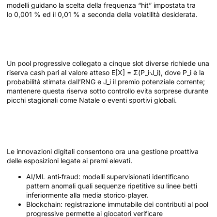
modelli guidano la scelta della frequenza “hit” impostata tra
lo 0,001 % ed il 0,01 % a seconda della volatilità desiderata.
Impatto delle promozioni “progressive” sulla
liquidità operativa
Un pool progressive collegato a cinque slot diverse richiede una
riserva cash pari al valore atteso E[X] = Σ(P_i·J_i), dove P_i è la
probabilità stimata dall’RNG e J_i il premio potenziale corrente;
mantenere questa riserva sotto controllo evita sorprese durante
picchi stagionali come Natale o eventi sportivi globali.
Strumenti tecnologici per mitigare il
rischio dei jackpot
Le innovazioni digitali consentono ora una gestione proattiva
delle esposizioni legate ai premi elevati.
AI/ML anti‑fraud: modelli supervisionati identificano
pattern anomali quali sequenze ripetitive su linee betti
inferiormente alla media storico‐player.
Blockchain: registrazione immutabile dei contributi al pool
progressive permette ai giocatori verificare