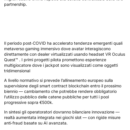
partnership.
Prospettive future: evoluzione delle
partnership e dei jackpot nel
post‑pandemia
Il periodo post‑COVID ha accelerato tendenze emergenti quali
metaverso gaming immersivo dove avatar interagiscono
direttamente con dealer virtualizzati usando headset VR Oculus
Quest™ . I primi progetti pilota promettono esperienze
multigiocatore dove i jackpot sono visualizzati come oggetti
tridimensional​​​​​​​​​​​​​
A livello normativo si prevede l’allineamento europeo sulla
supervisione degli smart contract blockchain entro il prossimo
biennio — cambiamento che potrebbe rendere obbligatorio
l’utilizzo pubblico delle catene pubbliche per tutti i pool
progressive sopra €500k.
In sintesi gli operator­atori dovranno bilanciare innovazione —
realtà aumentata integrata nei giochi slot — con rigide misure
anti‑fraud basate su AI avanzata.