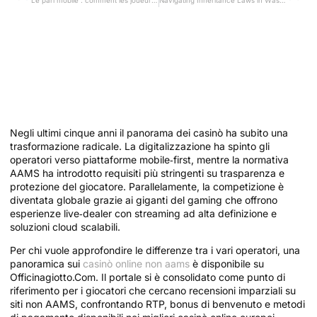
Le pari mobile : comment les joueurs transforment leurs trajets quotidiens en gains exponentiels
Navigating Inheritance Laws in Washington: A Guide to Wills and Estates
Strategia di crescita dei casinò
moderni: partnership
intelligenti e gestione del
rischio per jackpot più sicuri
Negli ultimi cinque anni il panorama dei casinò ha subito una
trasformazione radicale. La digitalizzazione ha spinto gli
operatori verso piattaforme mobile‑first, mentre la normativa
AAMS ha introdotto requisiti più stringenti su trasparenza e
protezione del giocatore. Parallelamente, la competizione è
diventata globale grazie ai giganti del gaming che offrono
esperienze live‑dealer con streaming ad alta definizione e
soluzioni cloud scalabili.
Per chi vuole approfondire le differenze tra i vari operatori, una
panoramica sui
casinò online non aams
è disponibile su
Officinagiotto.Com. Il portale si è consolidato come punto di
riferimento per i giocatori che cercano recensioni imparziali su
siti non AAMS, confrontando RTP, bonus di benvenuto e metodi