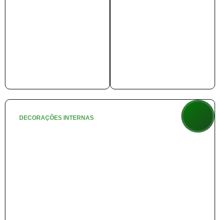
DECORAÇÕES INTERNAS
🐻 Berçário de Ursinhos
+ info