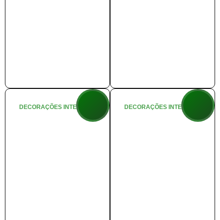
DECORAÇÕES INTERNAS
DECORAÇÕES INTERNAS
🏭 Fábrica de
🦁 Safari do
Brinquedos
Noel
+ info
+ info