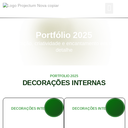
Portfólio 2025
Inspiração, criatividade e encantamento em cada
detalhe
PORTFOLIO 2025
DECORAÇÕES INTERNAS
DECORAÇÕES INTERNAS
DECORAÇÕES INTERNAS
🎅 Bistrô do
📖 Contos de
Papai Noel
Natal