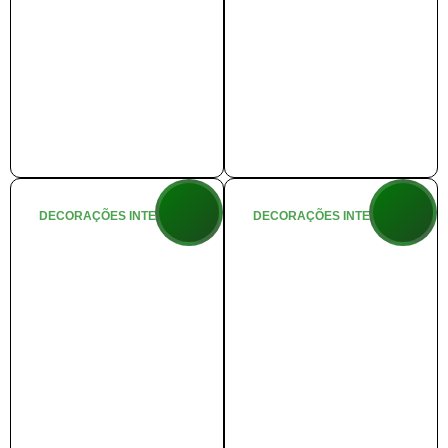
DECORAÇÕES INTERNAS
DECORAÇÕES INTERNAS
🛍️
🚂 Estação do
Mercadinho
Noel
do Noel
+ info
+ info