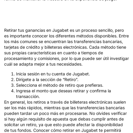
Métodos de retiro en Jugabet: Cómo
retirar dinero rápidamente
Retirar tus ganancias en Jugabet es un proceso sencillo, pero
es importante conocer los diferentes métodos disponibles. Entre
los más comunes se encuentran las transferencias bancarias,
tarjetas de crédito y billeteras electrónicas. Cada método tiene
sus propias características en cuanto a tiempos de
procesamiento y comisiones, por lo que puede ser útil investigar
cuál se adapta mejor a tus necesidades.
Inicia sesión en tu cuenta de Jugabet.
Dirígete a la sección de “Retiro”.
Selecciona el método de retiro que prefieras.
Ingresa el monto que deseas retirar y confirma la
transacción.
En general, los retiros a través de billeteras electrónicas suelen
ser los más rápidos, mientras que las transferencias bancarias
pueden tardar un poco más en procesarse. No olvides verificar
si hay algún requisito de apuesta que debas cumplir antes de
solicitar un retiro, ya que esto puede afectar la disponibilidad
de tus fondos. Conocer cómo retirar en Jugabet te permitirá