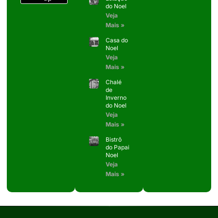
do Noel
Veja
Mais »
Casa do
Noel
Veja
Mais »
Chalé
de
Inverno
do Noel
Veja
Mais »
Bistrô
do Papai
Noel
Veja
Mais »