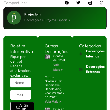
Compartilhe:
Projectum
Decorações e Projetos Especiais
Boletim
Outras
Categorias
Informativo
Decorações
Decorações
Internas
Contos
Fique por
de Natal
dentro!
Veja
Receba
Decorações
Mais »
atualizações
Externas
exclusivas.
Circus
Gokhuis: Het
Definitieve
Handleiding
voor Vermaak
en Profit
Veja Mais »
Sign
up
Estação