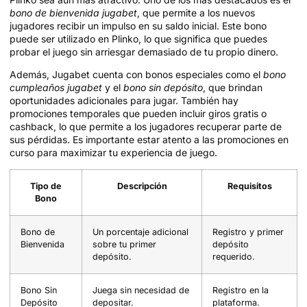
bono de bienvenida jugabet
, que permite a los nuevos
jugadores recibir un impulso en su saldo inicial. Este bono
puede ser utilizado en Plinko, lo que significa que puedes
probar el juego sin arriesgar demasiado de tu propio dinero.
Además, Jugabet cuenta con bonos especiales como el
bono
cumpleaños jugabet
y el
bono sin depósito
, que brindan
oportunidades adicionales para jugar. También hay
promociones temporales que pueden incluir giros gratis o
cashback, lo que permite a los jugadores recuperar parte de
sus pérdidas. Es importante estar atento a las promociones en
curso para maximizar tu experiencia de juego.
Tipo de
Descripción
Requisitos
Bono
Bono de
Un porcentaje adicional
Registro y primer
Bienvenida
sobre tu primer
depósito
depósito.
requerido.
Bono Sin
Juega sin necesidad de
Registro en la
Depósito
depositar.
plataforma.