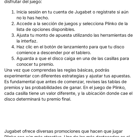
disfrutar del juego:
Inicia sesión en tu cuenta de Jugabet o regístrate si aún
no lo has hecho.
Accede a la sección de juegos y selecciona Plinko de la
lista de opciones disponibles.
Ajusta tu monto de apuesta utilizando las herramientas de
la interfaz.
Haz clic en el botón de lanzamiento para que tu disco
comience a descender por el tablero.
Aguarda a que el disco caiga en una de las casillas para
conocer tu premio.
Una vez que comprendas las reglas básicas, podrás
experimentar con diferentes estrategias y ajustar tus apuestas.
Es fundamental que antes de comenzar, revises las tablas de
premios y las probabilidades de ganar. En el juego de Plinko,
cada casilla tiene un valor diferente, y la ubicación donde cae el
disco determinará tu premio final.
Bonos y promociones disponibles para
jugar Plinko en Jugabet
Jugabet ofrece diversas promociones que hacen que jugar
Plinko sea aún más atractivo. Uno de los más destacados es el