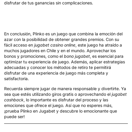
disfrutar de tus ganancias sin complicaciones.
Resumiendo la experiencia de juego en
el casino online Jugabet
En conclusión, Plinko es un juego que combina la emoción del
azar con la posibilidad de obtener grandes premios. Con su
fácil acceso en
jugabet casino online
, este juego ha atraído a
muchos jugadores en Chile y en el mundo. Aprovechar los
bonos y promociones, como el
bono jugabet
, es esencial para
optimizar tu experiencia de juego. Además, aplicar estrategias
adecuadas y conocer los métodos de retiro te permitirá
disfrutar de una experiencia de juego más completa y
satisfactoria.
Recuerda siempre jugar de manera responsable y divertirte. Ya
sea que estés utilizando giros gratis o aprovechando el
jugabet
cashback
, lo importante es disfrutar del proceso y las
emociones que ofrece el juego. Así que no esperes más,
¡prueba Plinko en Jugabet y descubre lo emocionante que
puede ser!