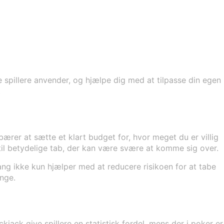
e spillere anvender, og hjælpe dig med at tilpasse din egen
.
bærer at sætte et klart budget for, hvor meget du er villig
e til betydelige tab, der kan være svære at komme sig over.
gang ikke kun hjælper med at reducere risikoen for at tabe
enge.
jack give spillere en statistisk fordel, mens der i poker er