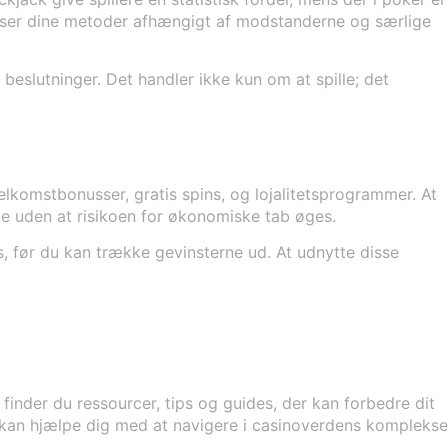
lpasser dine metoder afhængigt af modstanderne og særlige
 beslutninger. Det handler ikke kun om at spille; det
elkomstbonusser, gratis spins, og lojalitetsprogrammer. At
de uden at risikoen for økonomiske tab øges.
s, før du kan trække gevinsterne ud. At udnytte disse
inder du ressourcer, tips og guides, der kan forbedre dit
er kan hjælpe dig med at navigere i casinoverdens komplekse