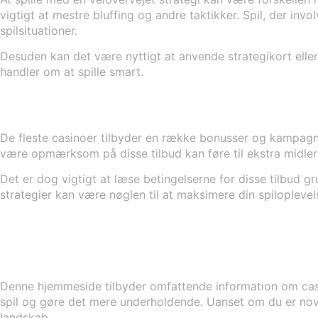
vigtigt at mestre bluffing og andre taktikker. Spil, der i
spilsituationer.
Desuden kan det være nyttigt at anvende strategikort eller g
handler om at spille smart.
Udnyt casinoets tilbud
De fleste casinoer tilbyder en række bonusser og kampagner
være opmærksom på disse tilbud kan føre til ekstra midler 
Det er dog vigtigt at læse betingelserne for disse tilbud g
strategier kan være nøglen til at maksimere din spiloplevel
Om hjemmesiden
Denne hjemmeside tilbyder omfattende information om casino
spil og gøre det mere underholdende. Uanset om du er novic
landskab.