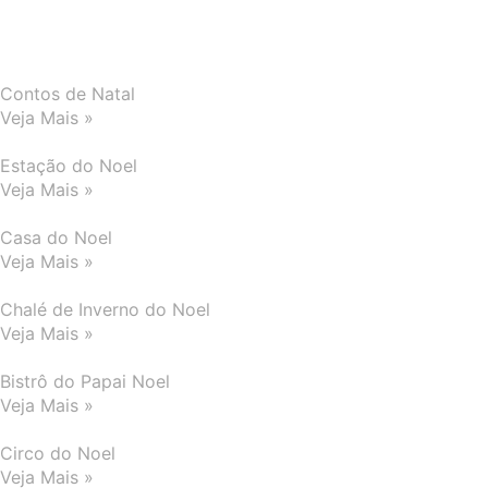
Outras Decorações
Contos de Natal
Veja Mais »
Estação do Noel
Veja Mais »
Casa do Noel
Veja Mais »
Chalé de Inverno do Noel
Veja Mais »
Bistrô do Papai Noel
Veja Mais »
Circo do Noel
Veja Mais »