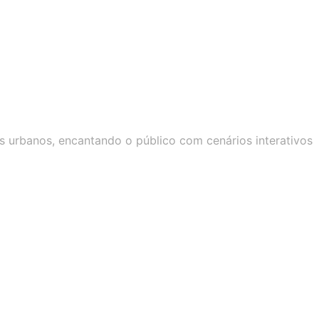
 urbanos, encantando o público com cenários interativos