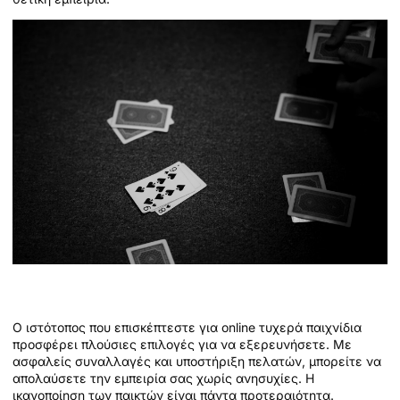
Η εμπειρία σας στον ιστότοπο
Ο ιστότοπος που επισκέπτεστε για online τυχερά παιχνίδια
προσφέρει πλούσιες επιλογές για να εξερευνήσετε. Με
ασφαλείς συναλλαγές και υποστήριξη πελατών, μπορείτε να
απολαύσετε την εμπειρία σας χωρίς ανησυχίες. Η
ικανοποίηση των παικτών είναι πάντα προτεραιότητα.