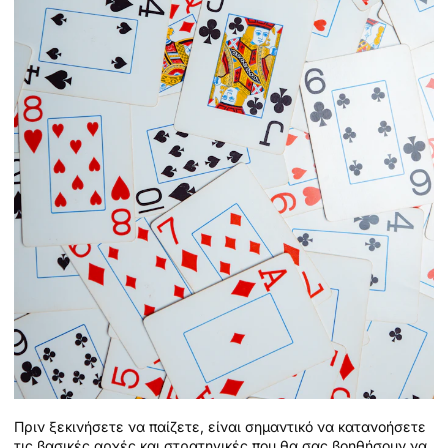
Πριν ξεκινήσετε να παίζετε, είναι σημαντικό να κατανοήσετε
τις βασικές αρχές και στρατηγικές που θα σας βοηθήσουν να