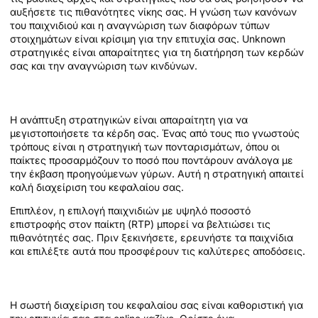
αυξήσετε τις πιθανότητες νίκης σας. Η γνώση των κανόνων
του παιχνιδιού και η αναγνώριση των διαφόρων τύπων
στοιχημάτων είναι κρίσιμη για την επιτυχία σας. Unknown
στρατηγικές είναι απαραίτητες για τη διατήρηση των κερδών
σας και την αναγνώριση των κινδύνων.
Στρατηγικές για να κερδίζετε στα παιχνίδια
Η ανάπτυξη στρατηγικών είναι απαραίτητη για να
μεγιστοποιήσετε τα κέρδη σας. Ένας από τους πιο γνωστούς
τρόπους είναι η στρατηγική των πονταρισμάτων, όπου οι
παίκτες προσαρμόζουν το ποσό που ποντάρουν ανάλογα με
την έκβαση προηγούμενων γύρων. Αυτή η στρατηγική απαιτεί
καλή διαχείριση του κεφαλαίου σας.
Επιπλέον, η επιλογή παιχνιδιών με υψηλό ποσοστό
επιστροφής στον παίκτη (RTP) μπορεί να βελτιώσει τις
πιθανότητές σας. Πριν ξεκινήσετε, ερευνήστε τα παιχνίδια
και επιλέξτε αυτά που προσφέρουν τις καλύτερες αποδόσεις.
Διαχείριση κεφαλαίου
Η σωστή διαχείριση του κεφαλαίου σας είναι καθοριστική για