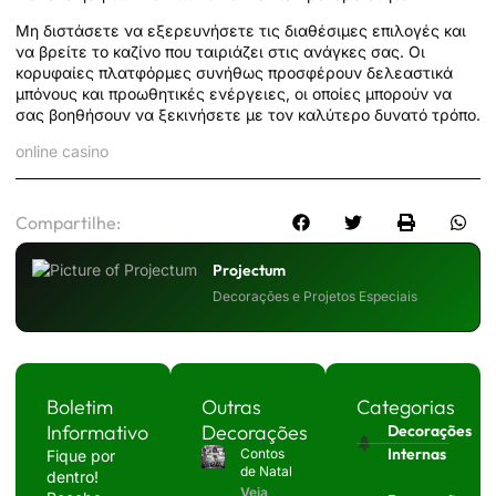
Μη διστάσετε να εξερευνήσετε τις διαθέσιμες επιλογές και
να βρείτε το καζίνο που ταιριάζει στις ανάγκες σας. Οι
κορυφαίες πλατφόρμες συνήθως προσφέρουν δελεαστικά
μπόνους και προωθητικές ενέργειες, οι οποίες μπορούν να
σας βοηθήσουν να ξεκινήσετε με τον καλύτερο δυνατό τρόπο.
online casino
Compartilhe:
Projectum
Decorações e Projetos Especiais
Boletim
Outras
Categorias
Informativo
Decorações
Decorações
Internas
Contos
Fique por
de Natal
dentro!
Veja