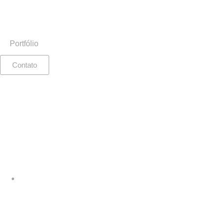
Portfólio
Contato