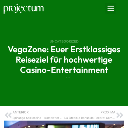
UNCATEGORIZED
VegaZone: Euer Erstklassiges
Reiseziel für hochwertige
Casino-Entertainment
- -
ANTERIOR
PRÓXIMA
Spinanga Spielcasino – Kompletter Fachüberblick für die Spielplattform
Da Bitcoin a Bonus da Record: Come Crypto Winner ha Conquistato la Conformità Regolamentare nell’iGaming