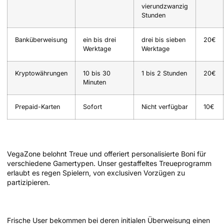
vierundzwanzig
Stunden
Banküberweisung
ein bis drei
drei bis sieben
20€
Werktage
Werktage
Kryptowährungen
10 bis 30
1 bis 2 Stunden
20€
Minuten
Prepaid-Karten
Sofort
Nicht verfügbar
10€
Attraktive Bonusprogramme
VegaZone belohnt Treue und offeriert personalisierte Boni für
verschiedene Gamertypen. Unser gestaffeltes Treueprogramm
erlaubt es regen Spielern, von exclusiven Vorzügen zu
partizipieren.
Willkommenspaket für Neukunden
Frische User bekommen bei deren initialen Überweisung einen