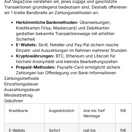
Auf VegaZone verstehen wir, jenes zügige und geschützte
Transaktionen grundlegend bedeutsam sind. Deshalb offerieren
wir 1 breite Bandbreite an Zahlungsmethoden an:
Herkömmliche Bankmethoden:
Überweisungen,
Kreditkarten (Visa, Mastercard) und Debitkarten
gestatten bekannte Transaktionswege mit erhöhter
Sicherheit
E-Wallets:
Skrill, Neteller und Pay-Pal sichern rasche
Einzahl- und Auszahlungen im Rahmen mehrerer Stunden
Kryptowährungen:
BTC, Ethereum und Litecoin für
höchste Anonymität und kleinste Bearbeitungszeiten
Prepaid-Methoden:
Paysafe-Card ermöglicht sichere
Zahlungen bar Offenlegung von Bank-Informationen
Zahlungsmethode
Einzahlungsdauer
Auszahlungsdauer
Mindestbetrag
Gebühren
Kreditkarte
Augenblicklich
drei bis fünf
10€
Werktage
E-Wallets
Sofort
null bis
10€