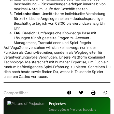
Beschreibung – Rückmeldungen erfolgen innerhalb von
maximal 4 Std im Laufe der Geschäftszeiten
Telefonhotline:
Unmittelbarer individueller Verbindung
für zeitkritische Angelegenheiten – deutschsprachige
Beschäftigte täglich von 08:00 bis vierundzwanzig Uhr
Uhr
FAQ-Bereich:
Umfangreiche Knowledge Base mit
Lösungen für oft gestellte Fragen zu Account-
Management, Transaktionen und Spiel-Regeln
Auf VegaZone verstehen wir sich keineswegs nur in der
Funktion als Casino-Betreiber, sondern als Wegbegleiter für
verantwortungsvolle Vergnügen. Unsere Plattform kombiniert
Technology- Meisterschaft mit humaner Expertise, um Euch ein
rundum befriedigendes Spiel-Erfahrung zu bieten. Schreiben Du
dich noch heute sowie finden Du, weshalb Tausende Spieler
unserem Casino vertrauen.
Compartilhe:
Projectum
Decorações e Projetos Especiais