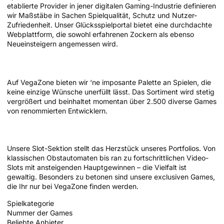
etablierte Provider in jener digitalen Gaming-Industrie definieren
wir Maßstäbe in Sachen Spielqualität, Schutz und Nutzer-
Zufriedenheit. Unser Glücksspielportal bietet eine durchdachte
Webplattform, die sowohl erfahrenen Zockern als ebenso
Neueinsteigern angemessen wird.
Unser umfangreiches Spielportfolio
Auf VegaZone bieten wir ‘ne imposante Palette an Spielen, die
keine einzige Wünsche unerfüllt lässt. Das Sortiment wird stetig
vergrößert und beinhaltet momentan über 2.500 diverse Games
von renommierten Entwicklern.
Slot-Machines der Spitzenklasse
Unsere Slot-Sektion stellt das Herzstück unseres Portfolios. Von
klassischen Obstautomaten bis ran zu fortschrittlichen Video-
Slots mit ansteigenden Hauptgewinnen – die Vielfalt ist
gewaltig. Besonders zu betonen sind unsere exclusiven Games,
die Ihr nur bei VegaZone finden werden.
Spielkategorie
Nummer der Games
Beliebte Anbieter