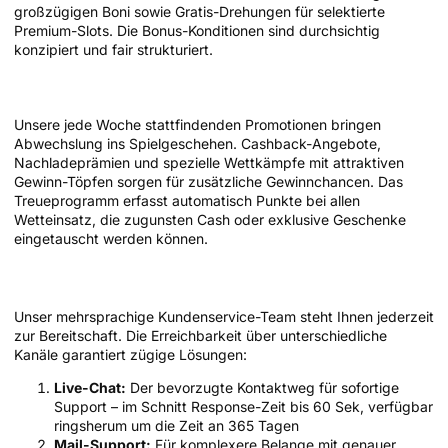
großzügigen Boni sowie Gratis-Drehungen für selektierte
Premium-Slots. Die Bonus-Konditionen sind durchsichtig
konzipiert und fair strukturiert.
Laufende Promotionen
Unsere jede Woche stattfindenden Promotionen bringen
Abwechslung ins Spielgeschehen. Cashback-Angebote,
Nachladeprämien und spezielle Wettkämpfe mit attraktiven
Gewinn-Töpfen sorgen für zusätzliche Gewinnchancen. Das
Treueprogramm erfasst automatisch Punkte bei allen
Wetteinsatz, die zugunsten Cash oder exklusive Geschenke
eingetauscht werden können.
Fachkundiger Kundenservice
Unser mehrsprachige Kundenservice-Team steht Ihnen jederzeit
zur Bereitschaft. Die Erreichbarkeit über unterschiedliche
Kanäle garantiert zügige Lösungen:
Live-Chat:
Der bevorzugte Kontaktweg für sofortige
Support – im Schnitt Response-Zeit bis 60 Sek, verfügbar
ringsherum um die Zeit an 365 Tagen
Mail-Support:
Für komplexere Belange mit genauer