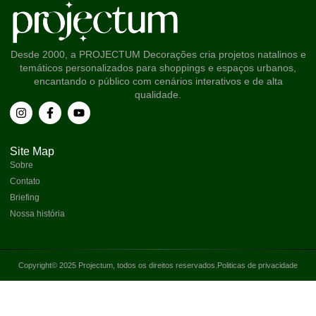
Desde 2000, a PROJECTUM Decorações cria projetos natalinos e
temáticos personalizados para shoppings e espaços urbanos,
encantando o público com cenários interativos e de alta
qualidade.
Site Map
Sobre
Contato
Briefing
Nossa história
Copyright© 2025 Projectum, todos os direitos reservados.
Politicas de privacidade