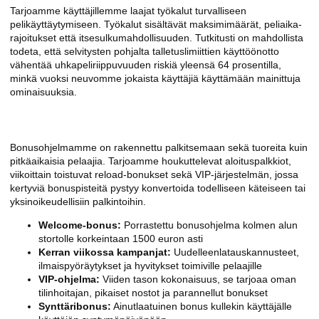
Tarjoamme käyttäjillemme laajat työkalut turvalliseen
pelikäyttäytymiseen. Työkalut sisältävät maksimimäärät, peliaika-
rajoitukset että itsesulkumahdollisuuden. Tutkitusti on mahdollista
todeta, että selvitysten pohjalta talletuslimiittien käyttöönotto
vähentää uhkapeliriippuvuuden riskiä yleensä 64 prosentilla,
minkä vuoksi neuvomme jokaista käyttäjiä käyttämään mainittuja
ominaisuuksia.
Bonusjärjestelmä ja Edut
Bonusohjelmamme on rakennettu palkitsemaan sekä tuoreita kuin
pitkäaikaisia pelaajia. Tarjoamme houkuttelevat aloituspalkkiot,
viikoittain toistuvat reload-bonukset sekä VIP-järjestelmän, jossa
kertyviä bonuspisteitä pystyy konvertoida todelliseen käteiseen tai
yksinoikeudellisiin palkintoihin.
Welcome-bonus:
Porrastettu bonusohjelma kolmen alun
stortolle korkeintaan 1500 euron asti
Kerran viikossa kampanjat:
Uudelleenlatauskannusteet,
ilmaispyöräytykset ja hyvitykset toimiville pelaajille
VIP-ohjelma:
Viiden tason kokonaisuus, se tarjoaa oman
tilinhoitajan, pikaiset nostot ja parannellut bonukset
Synttäribonus:
Ainutlaatuinen bonus kullekin käyttäjälle