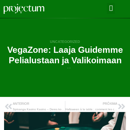
UNCATEGORIZED
VegaZone: Laaja Guidemme
Pelialustaan ja Valikoimaan
- -
ANTERIOR
PRÓXIMA
Spinanga Kasino Kasino – Deres komplette håndbok til gaming, bonustilbud og transaksjonsalternativer
Halloween à la table : comment les casinos en ligne transforment la nuit des sorcières en fête du bonus