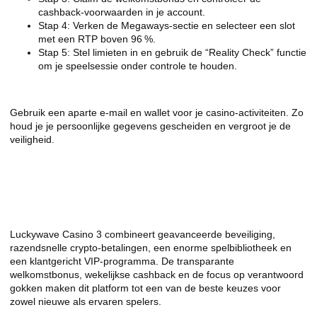
cashback‑voorwaarden in je account.
Stap 4: Verken de Megaways‑sectie en selecteer een slot
met een RTP boven 96 %.
Stap 5: Stel limieten in en gebruik de “Reality Check” functie
om je speelsessie onder controle te houden.
Pro Tip
Gebruik een aparte e‑mail en wallet voor je casino‑activiteiten. Zo
houd je je persoonlijke gegevens gescheiden en vergroot je de
veiligheid.
Conclusie: Waarom Luckywave
Casino 3 de juiste keuze is voor de
Nederlandse speler
Luckywave Casino 3 combineert geavanceerde beveiliging,
razendsnelle crypto‑betalingen, een enorme spelbibliotheek en
een klantgericht VIP‑programma. De transparante
welkomstbonus, wekelijkse cashback en de focus op verantwoord
gokken maken dit platform tot een van de beste keuzes voor
zowel nieuwe als ervaren spelers.