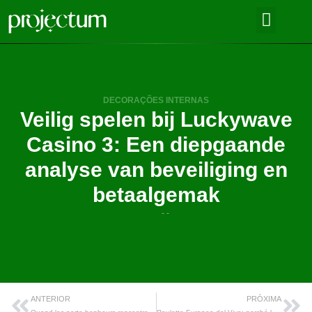
DECORAÇÕES INTERNAS
Veilig spelen bij Luckywave
Casino 3: Een diepgaande
analyse van beveiliging en
betaalgemak
- -
ANTERIOR
PRÓXIMA