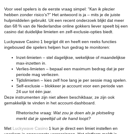
Voor veel spelers is de eerste vraag simpel: “Kan ik plezier
hebben zonder risico’s?” Het antwoord is ja – mits je de juiste
hulpmiddelen gebruikt. Uit een recent onderzoek blijkt dat meer
dan 68 % van de Nederlandse online gokkers liever speelt bij een
casino dat duidelijke limieten en zelf‑exclusie‑opties biedt.
Luckywave Casino 1 begrijpt dit en heeft een reeks functies
ingebouwd die spelers helpen hun gedrag te monitoren:
Inzet‑limieten – stel dagelijkse, wekelijkse of maandelijkse
max‑inzetten in.
Verlies‑limieten – bepaal een maximum bedrag dat je per
periode mag verliezen.
Tijdslimieten – kies zelf hoe lang je per sessie mag spelen.
Self‑exclusie – blokkeer je account voor een periode van
24 uur tot één jaar.
Deze instrumenten zijn niet alleen beschikbaar, ze zijn ook
gemakkelijk te vinden in het account‑dashboard.
Rhetorische vraag:
Wat zou je doen als je plotseling
merkt dat je speeltijd uit de hand loopt?
Met
Luckywave Casino
1 kun je direct een limiet instellen en