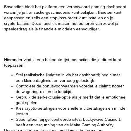
Bovendien biedt het platform een verantwoord‑gaming‑dashboard
waarin je je transactie‑geschiedenis kunt bekijken, limieten kunt
aanpassen en zelfs een stop‑loss‑order kunt instellen op je
crypto‑balans. Deze functies maken het beheren van zowel je
speelgedrag als je financiële middelen eenvoudiger.
Praktische tips voor een veilige
speelervaring
Hieronder vind je een beknopte lijst met acties die je direct kunt
toepassen:
Stel realistische limieten in via het dashboard; begin met
een kleine daglimiet en verhoog geleidelijk.
Controleer de bonusvoorwaarden voordat je claimt; noteer
de wagering‑eis en de looptijd.
Gebruik de zelf‑exclusie‑optie als je merkt dat je emotioneel
gaat spelen.
Kies crypto‑betalingen voor snellere uitbetalingen en minder
kosten.
Speel alleen bij gelicentieerde sites; Luckywave Casino 1
heeft een vergunning van de Malta Gaming Authority.
Door deze stappen te volgen, verklein je het risico op