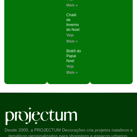
Mais »
Chalé
de
Inverno
do Noel
Veja
Mais »
Bistrô do
Papai
Noel
Veja
Mais »
Desde 2000, a PROJECTUM Decorações cria projetos natalinos e
temáticos personalizados para shoppings e espaços urbanos,