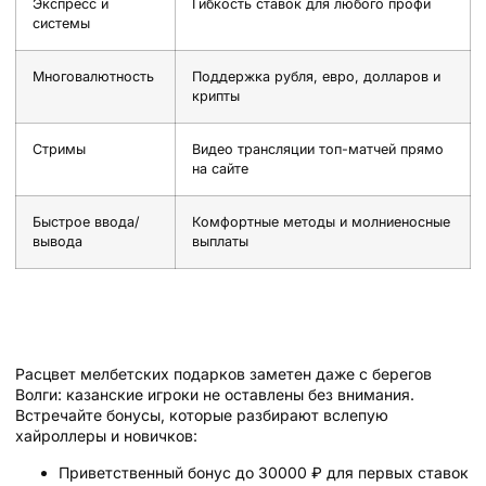
Экспресс и
Гибкость ставок для любого профи
системы
Многовалютность
Поддержка рубля, евро, долларов и
крипты
Стримы
Видео трансляции топ-матчей прямо
на сайте
Быстрое ввода/
Комфортные методы и молниеносные
вывода
выплаты
Бонусы и акции: фриспины и
кэшбэки в Казани
Расцвет мелбетских подарков заметен даже с берегов
Волги: казанские игроки не оставлены без внимания.
Встречайте бонусы, которые разбирают вслепую
хайроллеры и новичков:
Приветственный бонус до 30000 ₽ для первых ставок