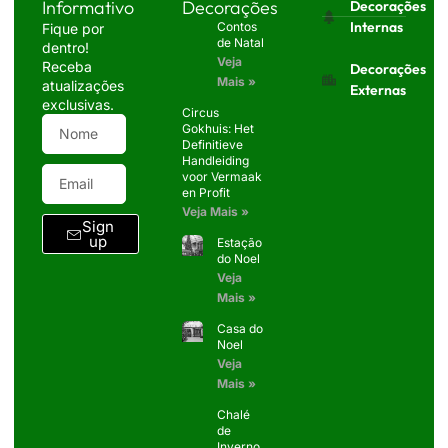
Informativo
Decorações
Decorações
Internas
Contos
Fique por
de Natal
dentro!
Veja
Receba
Decorações
Mais »
atualizações
Externas
exclusivas.
Circus
Gokhuis: Het
Definitieve
Handleiding
voor Vermaak
en Profit
Veja Mais »
Sign
up
Estação
do Noel
Veja
Mais »
Casa do
Noel
Veja
Mais »
Chalé
de
Inverno