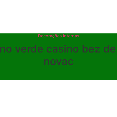
Decorações Internas
ino verde casino bez dep
novac