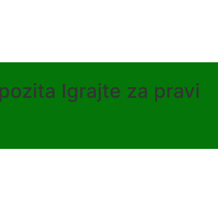
ozita Igrajte za pravi