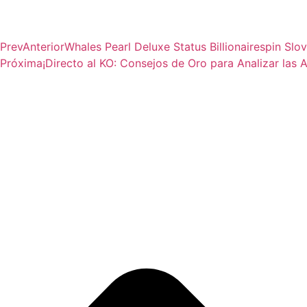
Prev
Anterior
Whales Pearl Deluxe Status Billionairespin Slov
Próxima
¡Directo al KO: Consejos de Oro para Analizar las