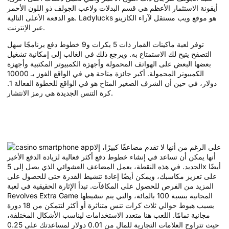
أيقونة الاستثمار الأعظم هي قسم البدلات ولاعب الجولف ذو اللون الأحمر
هو الدفعة الأعلى التالية. Ladylucks هو موقع ويب مستقل لآراء الكازينو
عبر الإنترنت.
توفر لعبة ماكينات القمار ذات 5 بكرات و9 خطوط دفع برنامجًا سهل
التصفح يتيح لك الاستمتاع به. ويرجع ذلك في الغالب إلى إمكانية تشغيل
بعضها البعض على الهواتف المحمولة وأجهزة الكمبيوتر المكتبية وأجهزة
الكمبيوتر المحمولة. أكبر جائزة متاحة هي في الواقع الفوز بـ 10000
دولار، في حين أن الشرف الصغير المتاح هو في الواقع للخطوة الفعالة 1.
كرة التنس الجديدة هي رمز الانتشار.
كازينو Goat Spins المحلي – 111 دورة
مجانية
على الرغم من أنها لا تقدم مضاعفًا كبيرًا، إلا
أنها يمكن أن تساعد في إنشاء خطوط دفع أكثر فعالية لزيادة الدفع الأخير
الجديد. في هذه النقطة، يعمل المضاعف العشوائي الذي يصل إلى 5x أيضًا
على تعزيز مكاسبك، ويمكن أيضًا إعادة تنشيط القدرة حتى للحصول على
المزيد من الفرص للحصول على المكافآت. تبدأ الإثارة الحقيقية في لعبة
Revolves Extra Game المجانية بنسبة 100 بالمائة، والتي يتم تنشيطها
بسبب هبوط حوالي ثلاث كرات تنس متناثرة أو أكثر لتتمكن من 18 دورة
مجانية تمامًا. اللعب هنا متعدد الاستخدامات ليناسب الأشكال المختلفة،
حيث تتراوح العلامات التجارية للمال من 0.01 دولار لمساعدتك على 0.25