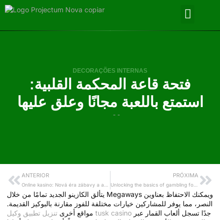
DECORAÇÕES INTERNAS
فتحة قاعة المحكمة القلبية:
استمتع باللعبة مجانًا وعلق عليها
- -
ANTERIOR
PRÓXIMA
Online kasino: Nová éra zábavy a adrenalinu
Unlocking the basics of gambling for new players
يتألق الكازينو الجديد تمامًا من خلال Megaways ويمكنك الاحتفاظ بعناوين
النصر، مما يوفر للمشاركين خيارات مختلفة للفوز مقارنة بالبوكيز القديمة.
جدًا تسجل ألعاب القمار عبر
تنزيل تطبيق وكيل tusk casino
مواقع أخرى