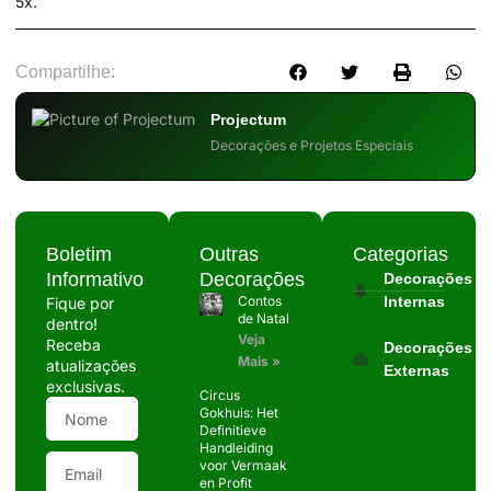
5x.
Compartilhe:
Projectum
Decorações e Projetos Especiais
Boletim
Outras
Categorias
Informativo
Decorações
Decorações
Contos
Internas
Fique por
de Natal
dentro!
Veja
Receba
Decorações
Mais »
atualizações
Externas
exclusivas.
Circus
Gokhuis: Het
Definitieve
Handleiding
voor Vermaak
en Profit