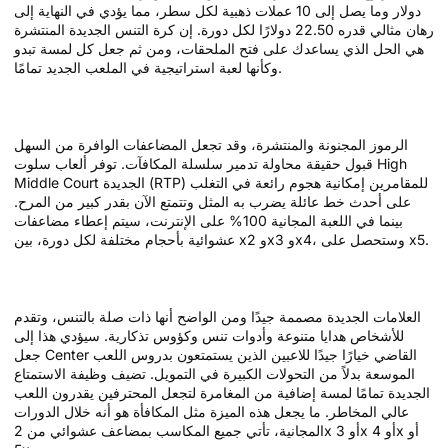
دولار وما يصل إلى 10 عملات ذهبية لكل سطر، مما يؤدي في النهاية إلى
رهان مثالي قدره 22.50 دولارًا لكل دورة. إن كرة التنس الجديدة المنتشرة
هي الحل الذي يساعدك على فتح الملحقات، ومن ثم جعل كل لمسة تبدو
وكأنها لعبة استراتيجية في الملعب الجديد تمامًا.
التقلب (التباين)
الرموز المجنونة والمنتشرة، وقد تجعل المضاعفات الوافرة من السهل
قبول حقيقة محاولة تدمير سلسلة المكافآت. توفر ألعاب سلوت High
Middle Court الجديدة (RTP) للمقامرين إمكانية هجوم رائعة في التغلب
على أحدث خط عائلة يضرب به المثل وتتمتع الآن بقدر كبير من المرح.
بينما في اللعبة المجانية 100% على الإنترنت، سيتم إعطاء مضاعفات
عشوائية بأحجام مختلفة لكل دورة، بين x2 وx3 وx4، وستحصل على x5.
لعبة رئيس هل
العلامات الجديدة مصممة جيدًا ومن الواضح أنها ذات صلة بالتنس، وتقدم
للأشخاص هدايا متنوعة وأدوات تنس وكؤوس تذكارية. سيؤدي هذا إلى
جعل Center القاضي خيارًا جيدًا للاعبين الذين يستمتعون بدروس اللعب
الموسعة بدلاً من التحولات الكبيرة في التمويل. تضيف وظيفة الاستمتاع
الجديدة تمامًا لمسة إضافية من المغامرة لتجعل المحترفين يقدرون اللعب
عالي المخاطر. ما يجعل هذه الميزة مثل المكافأة هو أنه خلال الدورات
المجانية، تأتي جميع المكاسب بمضاعف عشوائي من 2x أو 3x أو 4x أو