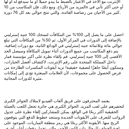
الإنترنت مع الأخذ في الاعتبار بالضبط ما يبدو جميلًا أو ما سيدفع له أو لها
المزيد من الأرباح.
ومع ذلك، فإن المكاسب من 10x أو حتى أكثر تأتي في
كثير من الأحيان من رصاصة الفائدة، والتي تنتج حوالي بعد كل 76 دورة.
الحوافز، لها، تدور بحرية تامة
احصل على ما يصل إلى 100% من المكافآت لتمنحك 100 جنيه إسترليني
بالإضافة إلى الدورات في المركز الأول، ثم 50% من المكافآت التي تبلغ
حوالي مائة وثلاثمائة جنيه إسترليني في الودائع الثانية، مع دورات إضافية.
يتم دفع المكاسب من جميع الدورات أثناء تمويل المكافأة وسيصل الحد
الأقصى إلى 100 جنيه إسترليني. قم بإلقاء نظرة على أكبر مؤسسة قمار
داخل المملكة المتحدة على رقم الإنترنت، لاكتشاف أفضل الخيارات،
وستكون أيضًا جاهزًا لتصفية حقيقية! تزيد أيقونات المكسرات الطازجة من
فرص الحصول على مجموعات، لأن العلامات المبعثرة تؤدي إلى إمكانات
مثيرة للدورات المجانية.
سيدفع الفريق
يعتمد المحترفون على فريق ألعاب الفيديو لامتلاك الجوائز الكبرى
لتحفيزهم على لعب المزيد. الجوائز الكبرى هي جائزة تجعل اللعب بالعملة
الحقيقية أكثر ربحًا في الواقع. يمكن للمشاركين إلقاء نظرة على جدول
الرواتب للتعرف على الأيقونات الجديدة وستجد خطوط الدفع التي يتوقعون
الربح منها. الأيقونة الأكثر ربحًا هي رمز منطقة المباريات، الموجود على
لعبة الجولف للرجال ذات اللون الأحمر والتي تحمل دفعات أعلى أخرى.