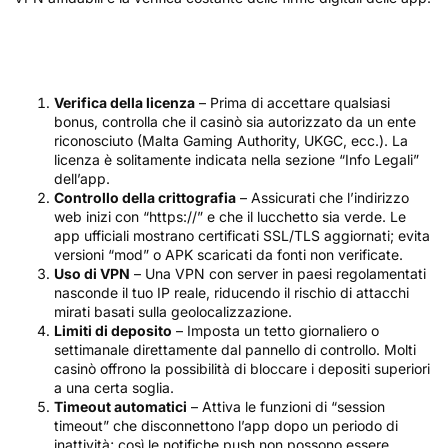
3. Strategie di Risk Management per i
Giocatori Mobile
Verifica della licenza
– Prima di accettare qualsiasi
bonus, controlla che il casinò sia autorizzato da un ente
riconosciuto (Malta Gaming Authority, UKGC, ecc.). La
licenza è solitamente indicata nella sezione “Info Legali”
dell’app.
Controllo della crittografia
– Assicurati che l’indirizzo
web inizi con “https://” e che il lucchetto sia verde. Le
app ufficiali mostrano certificati SSL/TLS aggiornati; evita
versioni “mod” o APK scaricati da fonti non verificate.
Uso di VPN
– Una VPN con server in paesi regolamentati
nasconde il tuo IP reale, riducendo il rischio di attacchi
mirati basati sulla geolocalizzazione.
Limiti di deposito
– Imposta un tetto giornaliero o
settimanale direttamente dal pannello di controllo. Molti
casinò offrono la possibilità di bloccare i depositi superiori
a una certa soglia.
Timeout automatici
– Attiva le funzioni di “session
timeout” che disconnettono l’app dopo un periodo di
inattività; così le notifiche push non possono essere