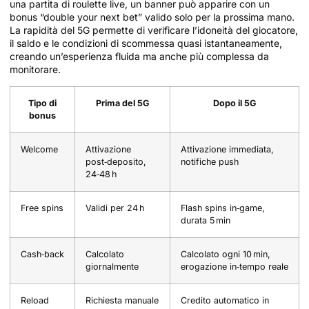
una partita di roulette live, un banner può apparire con un
bonus “double your next bet” valido solo per la prossima mano.
La rapidità del 5G permette di verificare l’idoneità del giocatore,
il saldo e le condizioni di scommessa quasi istantaneamente,
creando un’esperienza fluida ma anche più complessa da
monitorare.
Tipo di
Prima del 5G
Dopo il 5G
bonus
Welcome
Attivazione
Attivazione immediata,
post‑deposito,
notifiche push
24‑48 h
Free spins
Validi per 24 h
Flash spins in‑game,
durata 5 min
Cash‑back
Calcolato
Calcolato ogni 10 min,
giornalmente
erogazione in‑tempo reale
Reload
Richiesta manuale
Credito automatico in