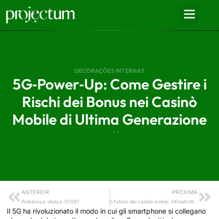
DECORAÇÕES INTERNAS
5G‑Power‑Up: Come Gestire i
Rischi dei Bonus nei Casinò
Mobile di Ultima Generazione
- -
ANTERIOR
PRÓXIMA
Poleznaya-statya-07037
Il futuro dei casinò online: infrastrutture cloud, sicurezza dei pagamenti e l’etica dei jackpot
Il 5G ha rivoluzionato il modo in cui gli smartphone si collegano