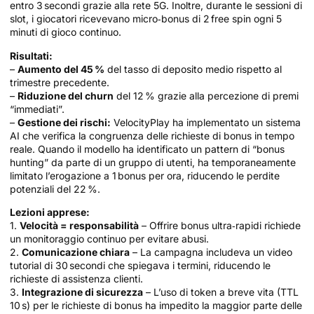
entro 3 secondi grazie alla rete 5G. Inoltre, durante le sessioni di
slot, i giocatori ricevevano micro‑bonus di 2 free spin ogni 5
minuti di gioco continuo.
Risultati:
–
Aumento del 45 %
del tasso di deposito medio rispetto al
trimestre precedente.
–
Riduzione del churn
del 12 % grazie alla percezione di premi
“immediati”.
–
Gestione dei rischi:
VelocityPlay ha implementato un sistema
AI che verifica la congruenza delle richieste di bonus in tempo
reale. Quando il modello ha identificato un pattern di “bonus
hunting” da parte di un gruppo di utenti, ha temporaneamente
limitato l’erogazione a 1 bonus per ora, riducendo le perdite
potenziali del 22 %.
Lezioni apprese:
1.
Velocità = responsabilità
– Offrire bonus ultra‑rapidi richiede
un monitoraggio continuo per evitare abusi.
2.
Comunicazione chiara
– La campagna includeva un video
tutorial di 30 secondi che spiegava i termini, riducendo le
richieste di assistenza clienti.
3.
Integrazione di sicurezza
– L’uso di token a breve vita (TTL
10 s) per le richieste di bonus ha impedito la maggior parte delle