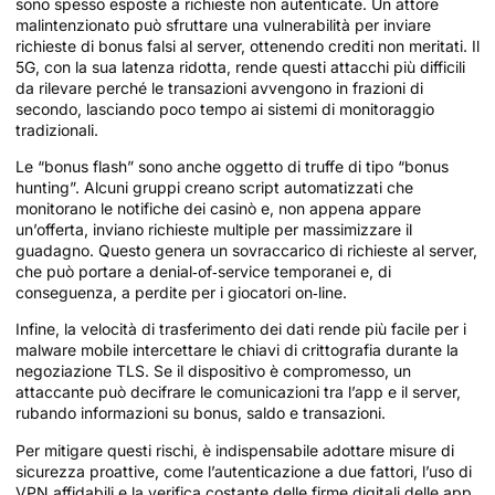
sono spesso esposte a richieste non autenticate. Un attore
malintenzionato può sfruttare una vulnerabilità per inviare
richieste di bonus falsi al server, ottenendo crediti non meritati. Il
5G, con la sua latenza ridotta, rende questi attacchi più difficili
da rilevare perché le transazioni avvengono in frazioni di
secondo, lasciando poco tempo ai sistemi di monitoraggio
tradizionali.
Le “bonus flash” sono anche oggetto di truffe di tipo “bonus
hunting”. Alcuni gruppi creano script automatizzati che
monitorano le notifiche dei casinò e, non appena appare
un’offerta, inviano richieste multiple per massimizzare il
guadagno. Questo genera un sovraccarico di richieste al server,
che può portare a denial‑of‑service temporanei e, di
conseguenza, a perdite per i giocatori on‑line.
Infine, la velocità di trasferimento dei dati rende più facile per i
malware mobile intercettare le chiavi di crittografia durante la
negoziazione TLS. Se il dispositivo è compromesso, un
attaccante può decifrare le comunicazioni tra l’app e il server,
rubando informazioni su bonus, saldo e transazioni.
Per mitigare questi rischi, è indispensabile adottare misure di
sicurezza proattive, come l’autenticazione a due fattori, l’uso di
VPN affidabili e la verifica costante delle firme digitali delle app.