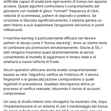
artificiale capaci di analizzare ogni evento di bonus non appena
avviene. Questi algoritmi confrontano il comportamento del
giocatore con modelli di gioco “normali”: frequenza di click,
velocità di scommessa, pattern di deposito e prelievo. Se
un’azione si discosta significativamente, il sistema genera un
alert interno e può sospendere l’erogazione del bonus in pochi
millisecondi.
Il machine learning è particolarmente efficace nel rilevare
pattern di abuso come il “bonus stacking”, dove un utente tenta
di combinare più promozioni simultaneamente. Grazie al 5G, i
dati vengono trasmessi quasi istantaneamente al server,
consentendo al modello di aggiornarsi in tempo reale e di
adattarsi a nuove tattiche di frode.
Alcuni operatori utilizzano anche analisi comportamentale
basata su rete: l’algoritmo verifica se l’indirizzo IP, il device
fingerprint e la geolocalizzazione corrispondono a quelli
registrati in precedenza. Qualsiasi discrepanza attiva un
processo di verifica manuale, riducendo il rischio di account
compromessi.
Un caso di studio interno (non divulgato) ha mostrato che, dopo
l’implementazione di un sistema AI per il monitoraggio dei bonus
“in‑play”, le frodi sono diminuite del 38 % in sei mesi, con una