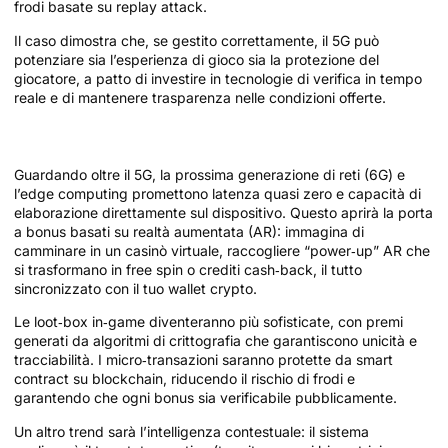
frodi basate su replay attack.
Il caso dimostra che, se gestito correttamente, il 5G può
potenziare sia l’esperienza di gioco sia la protezione del
giocatore, a patto di investire in tecnologie di verifica in tempo
reale e di mantenere trasparenza nelle condizioni offerte.
8. Il Futuro dei Bonus nella Era post‑5G
Guardando oltre il 5G, la prossima generazione di reti (6G) e
l’edge computing promettono latenza quasi zero e capacità di
elaborazione direttamente sul dispositivo. Questo aprirà la porta
a bonus basati su realtà aumentata (AR): immagina di
camminare in un casinò virtuale, raccogliere “power‑up” AR che
si trasformano in free spin o crediti cash‑back, il tutto
sincronizzato con il tuo wallet crypto.
Le loot‑box in‑game diventeranno più sofisticate, con premi
generati da algoritmi di crittografia che garantiscono unicità e
tracciabilità. I micro‑transazioni saranno protette da smart
contract su blockchain, riducendo il rischio di frodi e
garantendo che ogni bonus sia verificabile pubblicamente.
Un altro trend sarà l’intelligenza contestuale: il sistema