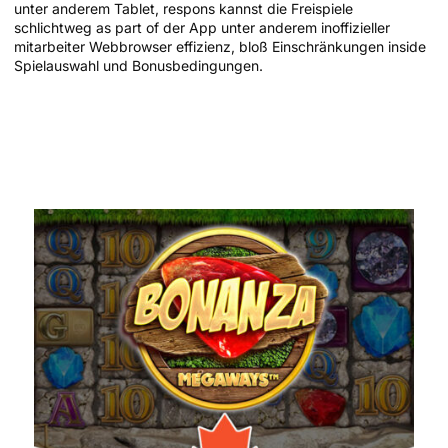
unter anderem Tablet, respons kannst die Freispiele
schlichtweg as part of der App unter anderem inoffizieller
mitarbeiter Webbrowser effizienz, bloß Einschränkungen inside
Spielauswahl und Bonusbedingungen.
Vor- unter anderem Nachteile durch
Erreichbar Spielhallen qua Bonus
Angeboten