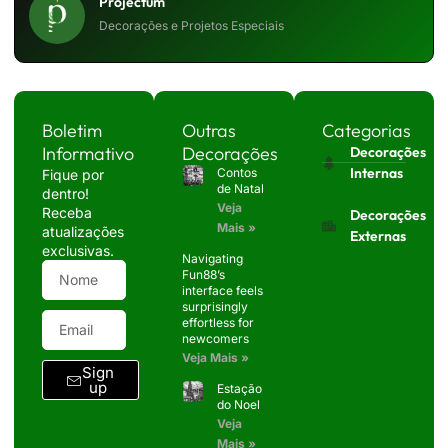
Projectum
Decorações e Projetos Especiais
Boletim
Outras
Categorias
Informativo
Decorações
Decorações
Internas
Contos
Fique por
de Natal
dentro!
Veja
Receba
Decorações
Mais »
atualizações
Externas
exclusivas.
Navigating
Fun88’s
interface feels
surprisingly
effortless for
newcomers
Veja Mais »
Sign
up
Estação
do Noel
Veja
Mais »