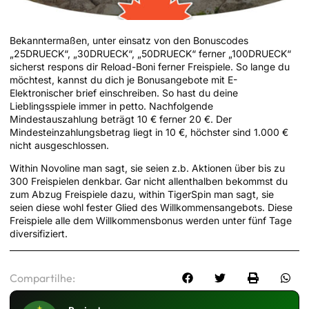
Bekanntermaßen, unter einsatz von den Bonuscodes
„25DRUECK“, „30DRUECK“, „50DRUECK“ ferner „100DRUECK“
sicherst respons dir Reload-Boni ferner Freispiele. So lange du
möchtest, kannst du dich je Bonusangebote mit E-
Elektronischer brief einschreiben. So hast du deine
Lieblingsspiele immer in petto. Nachfolgende
Mindestauszahlung beträgt 10 € ferner 20 €. Der
Mindesteinzahlungsbetrag liegt in 10 €, höchster sind 1.000 €
nicht ausgeschlossen.
Within Novoline man sagt, sie seien z.b. Aktionen über bis zu
300 Freispielen denkbar. Gar nicht allenthalben bekommst du
zum Abzug Freispiele dazu, within TigerSpin man sagt, sie
seien diese wohl fester Glied des Willkommensangebots. Diese
Freispiele alle dem Willkommensbonus werden unter fünf Tage
diversifiziert.
Compartilhe: