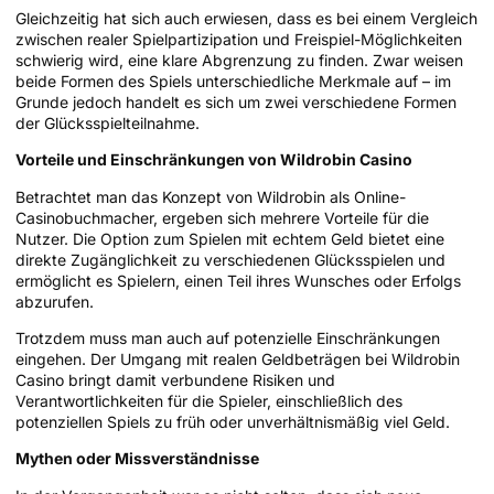
Gleichzeitig hat sich auch erwiesen, dass es bei einem Vergleich
zwischen realer Spielpartizipation und Freispiel-Möglichkeiten
schwierig wird, eine klare Abgrenzung zu finden. Zwar weisen
beide Formen des Spiels unterschiedliche Merkmale auf – im
Grunde jedoch handelt es sich um zwei verschiedene Formen
der Glücksspielteilnahme.
Vorteile und Einschränkungen von Wildrobin Casino
Betrachtet man das Konzept von Wildrobin als Online-
Casinobuchmacher, ergeben sich mehrere Vorteile für die
Nutzer. Die Option zum Spielen mit echtem Geld bietet eine
direkte Zugänglichkeit zu verschiedenen Glücksspielen und
ermöglicht es Spielern, einen Teil ihres Wunsches oder Erfolgs
abzurufen.
Trotzdem muss man auch auf potenzielle Einschränkungen
eingehen. Der Umgang mit realen Geldbeträgen bei Wildrobin
Casino bringt damit verbundene Risiken und
Verantwortlichkeiten für die Spieler, einschließlich des
potenziellen Spiels zu früh oder unverhältnismäßig viel Geld.
Mythen oder Missverständnisse