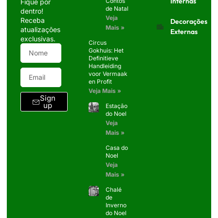
Internas
Contos
Fique por
de Natal
dentro!
Veja
Receba
Decorações
Mais »
atualizações
Externas
exclusivas.
Circus
Gokhuis: Het
Definitieve
Handleiding
voor Vermaak
en Profit
Veja Mais »
Sign
up
Estação
do Noel
Veja
Mais »
Casa do
Noel
Veja
Mais »
Chalé
de
Inverno
do Noel