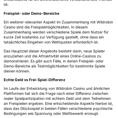
ist.
Freispiel- oder Demo-Bereiche
Ein weiterer relevanter Aspekt im Zusammenhang mit Wildrobin
Casino sind die Freispielmöglichkeiten. In diesem
Zusammenhang werden verschiedene Spiele dem Nutzer für
kurze Zeit kostenlos zur Verfügung gestellt, ohne dass ein
tatsächliches Eingehen von Wettquoten erforderlich ist.
Das Hauptziel dieser Angebote besteht darin, neue Spieler
anzuziehen und die Attraktivität eines Online-Casinos zu
demonstrieren. Es gibt auch Fälle, in denen Freispiel- oder
Demo-Bereiche als Testmöglichkeiten für bestimmte Spiele
dienen können.
Echte Geld vs Frei-Spiel-Differenz
Im Laufe der Entwicklung von Wildrobin Casino und ähnlichen
Plattformen hat sich die Frage nach einer Differenz zwischen
realer Spielpartizipation mit echtem Geld und dem Teilnehmen
an Freispielen ergeben. Eine entscheidende Aspekte hierbei ist,
dass das Glücksspiel in beiden Fällen verschiedene psychische
Bedingungen wie Spannung oder Wettbewerb erzeugt.