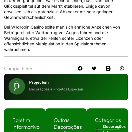
In der Vergangenheit war es nicht selten, dass sich neue
Glücksspieltitel auf dem Markt etablieren. Einige davon
erweisen sich als potenzielle Abzocker mit sehr geringer
Gewinnwahrscheinlichkeit.
Bei Wildrobin Casino sollte man sich ähnliche Anzeichen von
Betrügerei oder Wettbetrug vor Augen führen und die
Warnsignale, etwa der Fehlen echter Lizenzen oder
offensichtlichen Manipulation in den Spielalgorithmen
wahrnehmen.
Compartilhe:
Projectum
Decorações e Projetos Especiais
Boletim
Outras
Categorias
Informativo
Decorações
Decorações