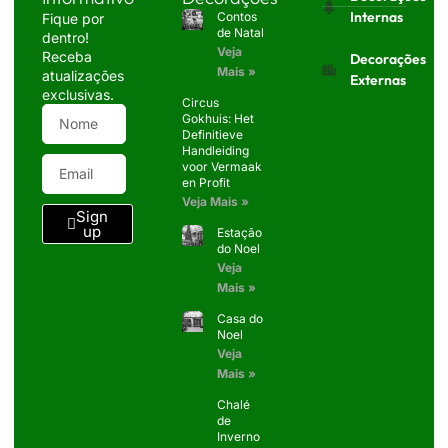
Internas
Contos
Fique por
de Natal
dentro!
Veja
Receba
Decorações
Mais »
atualizações
Externas
exclusivas.
Circus
Gokhuis: Het
Definitieve
Handleiding
voor Vermaak
en Profit
Veja Mais »
Sign
up
Estação
do Noel
Veja
Mais »
Casa do
Noel
Veja
Mais »
Chalé
de
Inverno