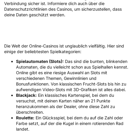
Verbindung sicher ist. Informiere dich auch über die
Datenschutzrichtlinien des Casinos, um sicherzustellen, dass
deine Daten geschützt werden.
Die Spielauswahl: Von Klassikern bis zu
modernen Slots
Die Welt der Online-Casinos ist unglaublich vielfältig. Hier sind
einige der beliebtesten Spielkategorien:
Spielautomaten (Slots):
Das sind die bunten, blinkenden
Automaten, die du vielleicht schon aus Spielhallen kennst.
Online gibt es eine riesige Auswahl an Slots mit
verschiedenen Themen, Gewinnlinien und
Bonusfunktionen. Von klassischen Frucht-Slots bis hin zu
aufwendigen Video-Slots mit 3D-Grafiken ist alles dabei.
Blackjack:
Ein klassisches Kartenspiel, bei dem du
versuchst, mit deinen Karten näher an 21 Punkte
heranzukommen als der Dealer, ohne diese Zahl zu
überschreiten.
Roulette:
Ein Glücksspiel, bei dem du auf die Zahl oder
Farbe setzt, auf der die Kugel in einem rotierenden Rad
landet.