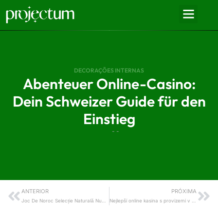
DECORAÇÕES INTERNAS
Abenteuer Online-Casino:
Dein Schweizer Guide für den
Einstieg
- -
ANTERIOR
PRÓXIMA
Joc De Noroc Selecție Naturală Număr Atomic 85 UDBet Cazinou De Jocuri De Noroc Vulkan Casino ◦ România Join Now
Nejlepší online kasina s provizemi v roce 2026 Kasina s nejvyšší RTP 98 % Crazytower