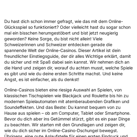
Herzlich Willkommen in der Welt der
Online-Casinos!
Du hast dich schon immer gefragt, wie das mit dem Online-
Glücksspiel so funktioniert? Oder vielleicht hast du sogar schon
mal ein bisschen herumgestöbert und bist jetzt neugierig
geworden? Keine Sorge, du bist nicht allein! Viele
Schweizerinnen und Schweizer entdecken gerade die
spannende Welt der Online-Casinos. Dieser Artikel ist dein
freundlicher Einstiegsguide, der dir alles Wichtige erklärt, damit
du sicher und mit Spaß dabei sein kannst. Wir nehmen dich an
die Hand und zeigen dir, worauf du achten musst, welche Spiele
es gibt und wie du deine ersten Schritte machst. Und keine
Angst, es ist einfacher, als du denkst!
Online-Casinos bieten eine riesige Auswahl an Spielen, von
klassischen Tischspielen wie Blackjack und Roulette bis hin zu
modernen Spielautomaten mit atemberaubenden Grafiken und
Soundeffekten. Und das Beste: Du kannst bequem von zu
Hause aus spielen – ob am Computer, Tablet oder Smartphone.
Bevor du dich aber ins Getümmel stürzt, gibt es ein paar Dinge
zu beachten. Wir starten mit den Grundlagen und zeigen dir,
wie du dich sicher im Online-Casino-Dschungel bewegst.
Übrigens, eine gute Anlaufstelle für einen ersten Eindruck und