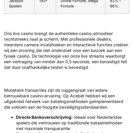
Jackpot
150+
Divine Fortune, Mega
92% –
Spellen
Fortune
96%
Live Casino: De Toekomst is Aangebroken
Ons live casino brengt de authentieke casino-atmosfeer
rechtstreeks naar je scherm. Met professionele dealers,
meerdere camera-invalshoeken en interactieve functies creëren
wij een ervaring die niet onderdoet voor een bezoek aan een
fysiek casino. De technologie van onze live streams waarborgt
een vertraging van minder dan 0,5 seconde, een bevestigd feit
dat door onafhankelijke testen is bevestigd.
Beveiligde en Snelle Betalingsopties
Monetaire transacties zijn de ruggengraat van iedere
betrouwbare casino-ervaring. Op Acebet hebben wij een
uitgebreid netwerk van betalingsmethoden geïmplementeerd
die voldoen aan de hoogste beveiligingsstandaarden.
Directe Bankoverschrijving:
Ideaal voor Nederlandse
spelers die vertrouwen op traditionele betaalmethoden
met maximale transparantie