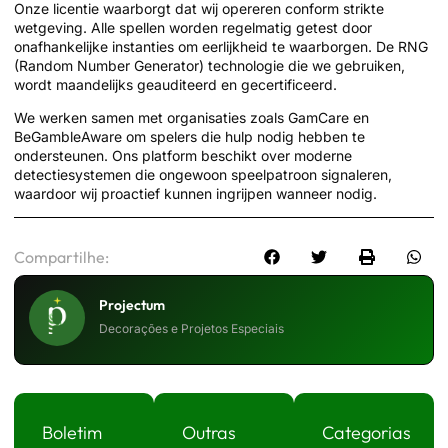
Onze licentie waarborgt dat wij opereren conform strikte
wetgeving. Alle spellen worden regelmatig getest door
onafhankelijke instanties om eerlijkheid te waarborgen. De RNG
(Random Number Generator) technologie die we gebruiken,
wordt maandelijks geauditeerd en gecertificeerd.
We werken samen met organisaties zoals GamCare en
BeGambleAware om spelers die hulp nodig hebben te
ondersteunen. Ons platform beschikt over moderne
detectiesystemen die ongewoon speelpatroon signaleren,
waardoor wij proactief kunnen ingrijpen wanneer nodig.
Compartilhe:
Projectum
Decorações e Projetos Especiais
Boletim
Outras
Categorias