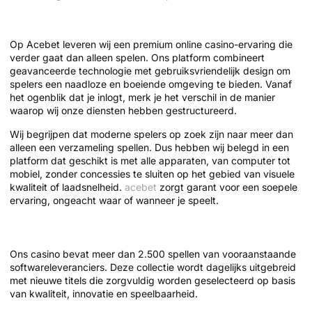
Een Bijzondere Spelervaring bij Acebet
Op Acebet leveren wij een premium online casino-ervaring die
verder gaat dan alleen spelen. Ons platform combineert
geavanceerde technologie met gebruiksvriendelijk design om
spelers een naadloze en boeiende omgeving te bieden. Vanaf
het ogenblik dat je inlogt, merk je het verschil in de manier
waarop wij onze diensten hebben gestructureerd.
Wij begrijpen dat moderne spelers op zoek zijn naar meer dan
alleen een verzameling spellen. Dus hebben wij belegd in een
platform dat geschikt is met alle apparaten, van computer tot
mobiel, zonder concessies te sluiten op het gebied van visuele
kwaliteit of laadsnelheid.
acebet
zorgt garant voor een soepele
ervaring, ongeacht waar of wanneer je speelt.
Onze Uitgebreide Spelcollectie
Ons casino bevat meer dan 2.500 spellen van vooraanstaande
softwareleveranciers. Deze collectie wordt dagelijks uitgebreid
met nieuwe titels die zorgvuldig worden geselecteerd op basis
van kwaliteit, innovatie en speelbaarheid.