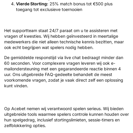
Vierde Storting:
25% match bonus tot €500 plus
toegang tot exclusieve toernooien
Professionele Ondersteuning
Het supportteam staat 24/7 paraat om u te assisteren met
vragen of kwesties. Wij hebben geïnvesteerd in meertalige
medewerkers die niet alleen technische kennis bezitten, maar
ook echt begrijpen wat spelers nodig hebben.
De gemiddelde responstijd via live chat bedraagt minder dan
60 seconden. Voor complexere vragen leveren wij ook e-
mailondersteuning met een gegarandeerde reactie binnen 4
uur. Ons uitgebreide FAQ-gedeelte behandelt de meest
voorkomende vragen, zodat je vaak direct zelf een oplossing
kunt vinden.
Veiligheid en Bewust Spelen
Op Acebet nemen wij verantwoord spelen serieus. Wij bieden
uitgebreide tools waarmee spelers controle kunnen houden over
hun spelgedrag, inclusief stortingslimieten, sessie-timers en
zelfblokkering opties.