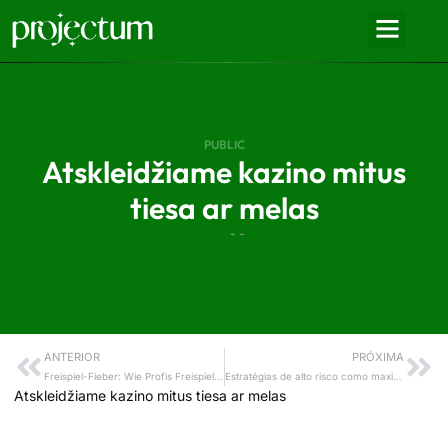
PUBLIC
Atskleidžiame kazino mitus
tiesa ar melas
- -
ANTERIOR
PRÓXIMA
Freispiel-Fieber: Wie Profis Freispiel-Mechaniken im Online Casino meistern
Estratégias de alto risco como maximizar seus ganhos no maxispin casino
Atskleidžiame kazino mitus tiesa ar melas
Kazino žaidimų mitai