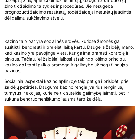
užslėptų žinių apie žaidimus. Iš tikrųjų, dauguma darbuotojų
žino tik žaidimo taisykles ir procedūras. Jie nesugeba
prognozuoti žaidimo rezultatų, todėl žaidėjai neturėtų jaudintis
dėl galimų sukčiavimo atvejų.
Kazino ir socialiniai aspektai
Kazino taip pat yra socialinės erdvės, kuriose žmonės gali
susitikti, bendrauti ir praleisti laiką kartu. Daugelis žaidėjų mano,
kad kazino yra pavojinga vieta, kur galima prarasti kontrolę ir
pinigus. Tačiau, jei žaidėjai laikosi atsakingo lošimo principų,
kazino gali tapti puikia pramoga ir galimybe užmegzti naujas
pažintis.
Socialiniai aspektai kazino aplinkoje taip pat gali prisidėti prie
žaidėjų patirties. Dauguma kazino rengia įvairius renginius,
turnyrus ir akcijas, kurie ne tik suteikia galimybę laimėti, bet ir
sukuria bendruomeniškumo jausmą tarp žaidėjų.