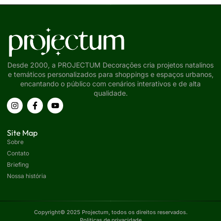
Desde 2000, a PROJECTUM Decorações cria projetos natalinos
e temáticos personalizados para shoppings e espaços urbanos,
encantando o público com cenários interativos e de alta
qualidade.
Site Map
Sobre
Contato
Briefing
Nossa história
Copyright© 2025 Projectum, todos os direitos reservados.
Politicas de privacidade