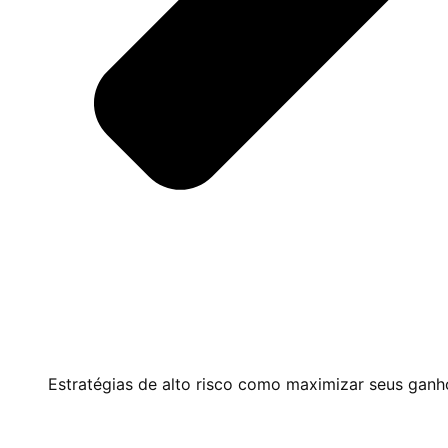
Estratégias de alto risco como maximizar seus ganh
Entendendo o conceito de a