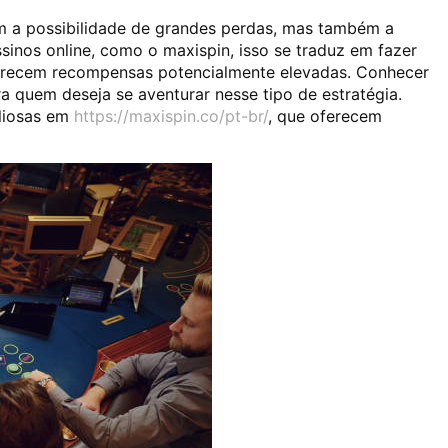
vem a possibilidade de grandes perdas, mas também a
sinos online, como o maxispin, isso se traduz em fazer
erecem recompensas potencialmente elevadas. Conhecer
ra quem deseja se aventurar nesse tipo de estratégia.
aliosas em
https://maxispin.co/pt-br/
, que oferecem