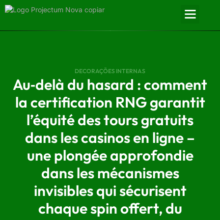
DECORAÇÕES INTERNAS
Au‑delà du hasard : comment
la certification RNG garantit
l’équité des tours gratuits
dans les casinos en ligne –
une plongée approfondie
dans les mécanismes
invisibles qui sécurisent
chaque spin offert, du