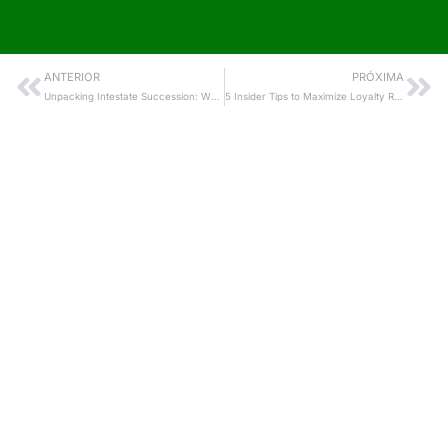
ANTERIOR
PRÓXIMA
Unpacking Intestate Succession: What Happens When You Don’t Have a Will
5 Insider Tips to Maximize Loyalty Rewards at Crazy Star Casino
Au‑delà du hasard : comment
la certification RNG garantit
l’équité des tours gratuits dans
les casinos en ligne – une
plongée approfondie dans les
mécanismes invisibles qui
sécurisent chaque spin offert,
du générateur de nombres
aléatoires aux audits