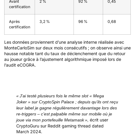
Avant
2 %
92 %
0,45
certification
Après
3,2 %
96 %
0,68
certification
Les données proviennent d’une analyse interne réalisée avec
MonteCarloSim sur deux mois consécutifs ; on observe ainsi une
hausse notable tant du taux de déclenchement que du retour
au joueur grâce à l’ajustement algorithmique imposé lors de
l’audit eCOGRA.
Retour d’expérience utilisateur recueilli sur
forums spécialisés
« J’ai testé plusieurs fois le même slot « Mega
Joker » sur CryptoSpin Palace ; depuis qu’ils ont reçu
leur label je gagne régulièrement davantage lors des
re‑triggers – c’est palpable même sur mobile où je
écrit user
joue via mon portefeuille Metamask »,
CryptoGuru sur Reddit gaming thread dated
March 2024.