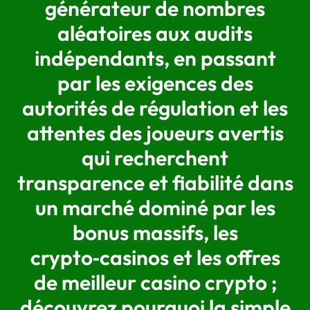
générateur de nombres
aléatoires aux audits
indépendants, en passant
par les exigences des
autorités de régulation et les
attentes des joueurs avertis
qui recherchent
transparence et fiabilité dans
un marché dominé par les
bonus massifs, les
crypto‑casinos et les offres
de meilleur casino crypto ;
découvrez pourquoi la simple