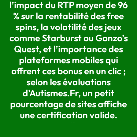
l’impact du RTP moyen de 96
% sur la rentabilité des free
spins, la volatilité des jeux
comme Starburst ou Gonzo’s
Quest, et l’importance des
plateformes mobiles qui
offrent ces bonus en un clic ;
selon les évaluations
d’Autismes.Fr, un petit
pourcentage de sites affiche
une certification valide.
- -