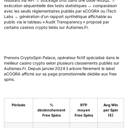
résultats via API → stockage brut dans une base NoSQL →
exécution séquentielle des tests statistiques → comparaison
avec les seuils réglementaires publiés par eCOGRA ou iTech
Labs → génération d’un rapport synthétique affichable au
public via le tableau « Audit Transparency » proposé par
certains casinos crypto listés sur Autismes.Fr.
IV. Étude de cas : un casino populaire et
ses Free Spins certifiés
Prenons CryptoSpin Palace, opérateur fictif spécialisé dans le
meilleur casino crypto selon plusieurs classements publiés sur
Autismes.Fr. Depuis janvier 2024 il arbore fièrement le label
eCOGRA affiché sur sa page promotionnelle dédiée aux free
spins.
Statistiques avant/après certification
Période
%
RTP
Avg Win
déclenchement
moyen
per Spin
Free Spins
Free Spins
(€)