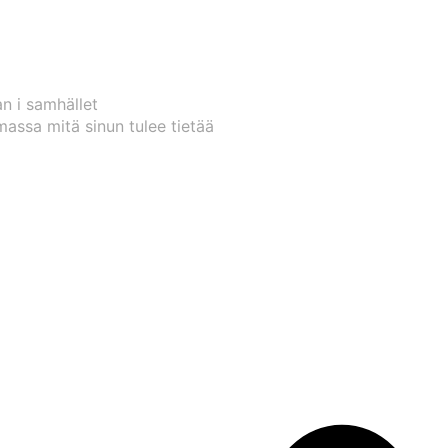
n i samhället
massa mitä sinun tulee tietää