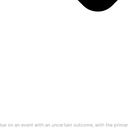
ue on an event with an uncertain outcome, with the primar