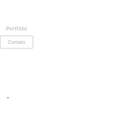
Portfólio
Contato