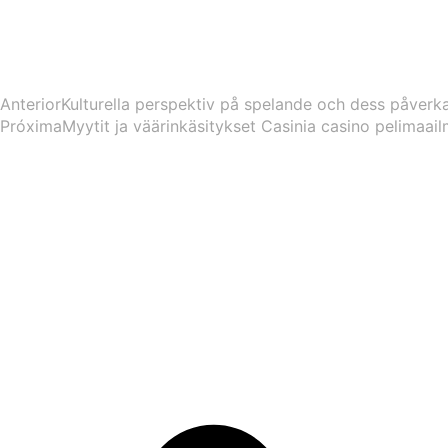
Anterior
Kulturella perspektiv på spelande och dess påverka
Próxima
Myytit ja väärinkäsitykset Casinia casino pelimaail