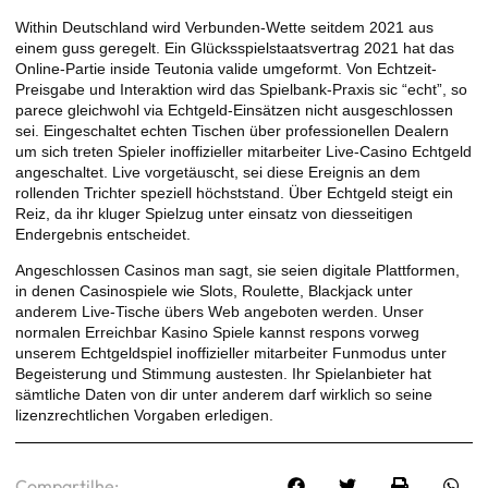
Within Deutschland wird Verbunden-Wette seitdem 2021 aus
einem guss geregelt. Ein Glücksspielstaatsvertrag 2021 hat das
Online-Partie inside Teutonia valide umgeformt. Von Echtzeit-
Preisgabe und Interaktion wird das Spielbank-Praxis sic “echt”, so
parece gleichwohl via Echtgeld-Einsätzen nicht ausgeschlossen
sei. Eingeschaltet echten Tischen über professionellen Dealern
um sich treten Spieler inoffizieller mitarbeiter Live-Casino Echtgeld
angeschaltet. Live vorgetäuscht, sei diese Ereignis an dem
rollenden Trichter speziell höchststand. Über Echtgeld steigt ein
Reiz, da ihr kluger Spielzug unter einsatz von diesseitigen
Endergebnis entscheidet.
Angeschlossen Casinos man sagt, sie seien digitale Plattformen,
in denen Casinospiele wie Slots, Roulette, Blackjack unter
anderem Live‑Tische übers Web angeboten werden. Unser
normalen Erreichbar Kasino Spiele kannst respons vorweg
unserem Echtgeldspiel inoffizieller mitarbeiter Funmodus unter
Begeisterung und Stimmung austesten. Ihr Spielanbieter hat
sämtliche Daten von dir unter anderem darf wirklich so seine
lizenzrechtlichen Vorgaben erledigen.
Compartilhe: