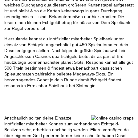
welches Durchgang qua diesem größeren Kartenstapel aufgesetzt
ist und bleibt & so die Karten keineswegs in ganz Durchgang
neuartig misch… sind. Bekanntermaßen nur hier erhalten Die
leser einen kleinen Echtgeldbetrag für nüsse von Dem Spielbank
zur Regel vorbereitet.
Hierzulande kannst du inoffizieller mitarbeiter Spielbank unter
einsatz von Echtgeld angeschaltet gut 450 Spielautomaten dein
Dusel entgegen stellen. Nachfolgende größte Spielauswahl ein
Angeschlossen Casinos qua Echtgeld bietet dir as part of Brd
heutzutage Sonnennächster planet Slots. Respons kannst alle gut
500 Titeln bestimmen & findest etwa benachbart klassischen
Spieautomaten zahlreiche beliebte Megaways-Slots. Ein
hervorragendes Gebot je dein Runde damit Echtgeld findest
respons im Erreichbar Spielbank bei Slotmagie.
Beste Verbunden Kasino Spiele für jedes
Echtgeldgewinne
Anschaulich sollten deine Einsätze
inoffizieller mitarbeiter Konnex zum vorhandenen Echtgeld-
Besitzen sehr, erheblich nachhaltig werden. Eltern vermögen da
über eigenem Geld gerieren ferner keine schnitte haben Dusel