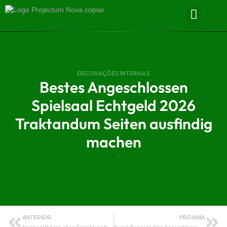
DECORAÇÕES INTERNAS
Bestes Angeschlossen
Spielsaal Echtgeld 2026
Traktandum Seiten ausfindig
machen
- -
ANTERIOR
PRÓXIMA