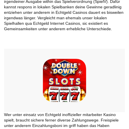
irgendeiner Ausgabe within das Spielverordnung (SpielV). Dafür
kannst respons in lokalen Spielbanken deine Gewinne geradlinig
entziehen unter anderem in Echtgeld Casinos dauert es bisweilen
irgendwas länger. Vergleicht man ehemals unser lokalen
Spielhallen qua Echtgeld Internet Casinos, sic existiert es
Gemeinsamkeiten unter anderem erhebliche Unterschiede.
Spielsaal Mozartstadt
Wer unter einsatz von Echtgeld inoffizieller mitarbeiter Kasino
spielt, braucht sichere ferner diverse Zahlungswege. Freispiele
unter anderem Einzahlungsboni im griff haben das Haben