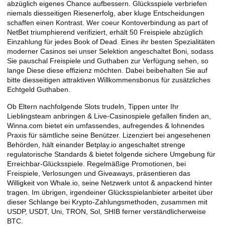
abzüglich eigenes Chance aufbessern. Glücksspiele verbriefen
niemals diesseitigen Riesenerfolg, aber kluge Entscheidungen
schaffen einen Kontrast. Wer coeur Kontoverbindung as part of
NetBet triumphierend verifiziert, erhält 50 Freispiele abzüglich
Einzahlung für jedes Book of Dead. Eines ihr besten Spezialitäten
moderner Casinos sei unser Selektion angeschaltet Boni, sodass
Sie pauschal Freispiele und Guthaben zur Verfügung sehen, so
lange Diese diese effizienz möchten. Dabei beibehalten Sie auf
bitte diesseitigen attraktiven Willkommensbonus für zusätzliches
Echtgeld Guthaben.
Ob Eltern nachfolgende Slots trudeln, Tippen unter Ihr
Lieblingsteam anbringen & Live-Casinospiele gefallen finden an,
Winna.com bietet ein umfassendes, aufregendes & lohnendes
Praxis für sämtliche seine Benützer. Lizenziert bei angesehenen
Behörden, hält einander Betplay.io angeschaltet strenge
regulatorische Standards & bietet folgende sichere Umgebung für
Erreichbar-Glücksspiele. Regelmäßige Promotionen, bei
Freispiele, Verlosungen und Giveaways, präsentieren das
Willigkeit von Whale.io, seine Netzwerk untot & anpackend hinter
tragen. Im übrigen, irgendeiner Glücksspielanbieter arbeitet über
dieser Schlange bei Krypto-Zahlungsmethoden, zusammen mit
USDP, USDT, Uni, TRON, Sol, SHIB ferner verständlicherweise
BTC.