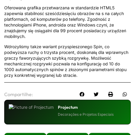
Oferowana grafika przetwarzana w standardzie HTML5
zapewnia stabilność sześćdziesięciu obrazów na s na całych
platformach, od komputerów po telefony. Zgodność z
technologiami iPhone, androida oraz Windows czyni, że
znajdujemy się osiągalni dla 99 procent posiadaczy urządzeń
mobilnych.
Wdrożyliśmy także wariant przyspieszonego Spin, co
podwyższa ruchy o trzysta procent, doskonałą dla wprawnych
graczy faworyzujących szybką rozgrywkę. Możliwość
mechanicznej rozgrywki pozwala na konfigurację od 10 do
1000 automatycznych spinów z złożonymi parametrami stopu
przy konkretnej wygranej lub stracie.
Compartilhe:
Projectum
Decorações e Projetos Especiais