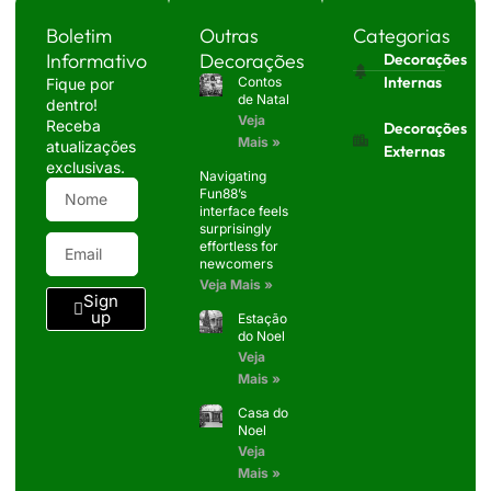
Boletim
Outras
Categorias
Informativo
Decorações
Decorações
Internas
Contos
Fique por
de Natal
dentro!
Veja
Receba
Decorações
Mais »
atualizações
Externas
exclusivas.
Navigating
Fun88’s
interface feels
surprisingly
effortless for
newcomers
Veja Mais »
Sign
up
Estação
do Noel
Veja
Mais »
Casa do
Noel
Veja
Mais »