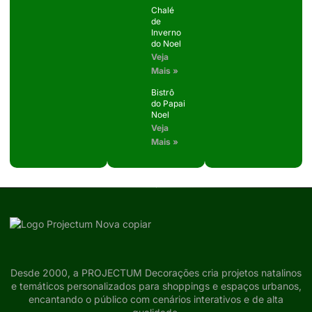
Chalé
de
Inverno
do Noel
Veja
Mais »
Bistrô
do Papai
Noel
Veja
Mais »
Desde 2000, a PROJECTUM Decorações cria projetos natalinos
e temáticos personalizados para shoppings e espaços urbanos,
encantando o público com cenários interativos e de alta