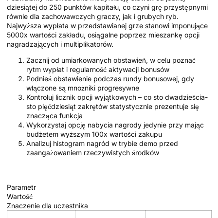
dziesiątej do 250 punktów kapitału, co czyni grę przystępnymi
równie dla zachowawczych graczy, jak i grubych ryb.
Najwyższa wypłata w przedstawianej grze stanowi imponujące
5000x wartości zakładu, osiągalne poprzez mieszankę opcji
nagradzających i multiplikatorów.
Zacznij od umiarkowanych obstawień, w celu poznać
rytm wypłat i regularność aktywacji bonusów
Podnieś obstawienie podczas rundy bonusowej, gdy
włączone są mnożniki progresywne
Kontroluj licznik opcji wyjątkowych – co sto dwadzieścia-
sto pięćdziesiąt zakrętów statystycznie prezentuje się
znacząca funkcja
Wykorzystaj opcję nabycia nagrody jedynie przy mając
budżetem wyższym 100x wartości zakupu
Analizuj histogram nagród w trybie demo przed
zaangażowaniem rzeczywistych środków
Parametry technologiczne i statystyki
Parametr
Wartość
Znaczenie dla uczestnika