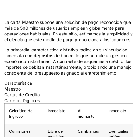
Ventajas de Utilizar Maestro en
Plataformas Online
La carta Maestro supone una solución de pago reconocida que
más de 500 millones de usuarios emplean globalmente para
operaciones habituales. En esta sitio, estimamos la simplicidad y
eficiencia que este medio de pago proporciona a los jugadores.
La primordial característica distintiva radica en su vinculación
inmediata con depósitos de banco, lo que permite un gestión
económico instantáneo. A contraste de esquemas a crédito, los
importes se debitan instantáneamente, propiciando una manejo
consciente del presupuesto asignado al entretenimiento.
Característica
Maestro
Cartas de Crédito
Carteras Digitales
Celeridad de
Inmediato
Al
Inmediato
Ingreso
momento
Comisiones
Libre de
Cambiantes
Eventuales
comisión
tarifas