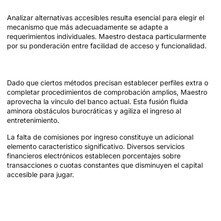
Analizar alternativas accesibles resulta esencial para elegir el
mecanismo que más adecuadamente se adapte a
requerimientos individuales. Maestro destaca particularmente
por su ponderación entre facilidad de acceso y funcionalidad.
Distinciones De funcionamiento Clave
Dado que ciertos métodos precisan establecer perfiles extra o
completar procedimientos de comprobación amplios, Maestro
aprovecha la vínculo del banco actual. Esta fusión fluida
aminora obstáculos burocráticas y agiliza el ingreso al
entretenimiento.
La falta de comisiones por ingreso constituye un adicional
elemento característico significativo. Diversos servicios
financieros electrónicos establecen porcentajes sobre
transacciones o cuotas constantes que disminuyen el capital
accesible para jugar.
Limitaciones y Consideraciones
Significativos