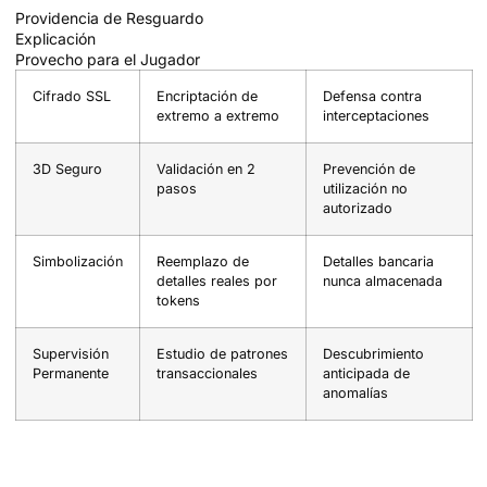
Providencia de Resguardo
Explicación
Provecho para el Jugador
Cifrado SSL
Encriptación de
Defensa contra
extremo a extremo
interceptaciones
3D Seguro
Validación en 2
Prevención de
pasos
utilización no
autorizado
Simbolización
Reemplazo de
Detalles bancaria
detalles reales por
nunca almacenada
tokens
Supervisión
Estudio de patrones
Descubrimiento
Permanente
transaccionales
anticipada de
anomalías
Comparativa con Distintos Formas de
Pago