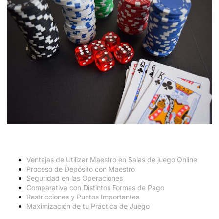
Contenido
Ventajas de Utilizar Maestro en Salas de juego Online
Proceso de Depósito con Maestro
Seguridad en las Operaciones
Comparativa con Distintos Formas de Pago
Restricciones y Puntos Importantes
Maximización de tu Práctica de Juego