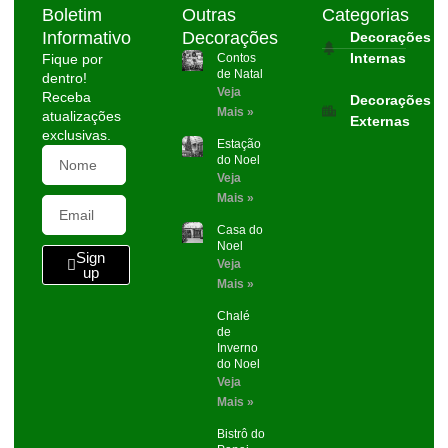
Boletim
Outras
Categorias
Informativo
Decorações
Decorações
Internas
Fique por
Contos
de Natal
dentro!
Veja
Receba
Decorações
Mais »
atualizações
Externas
exclusivas.
Estação
do Noel
Veja
Mais »
Casa do
Noel
Sign
Veja
up
Mais »
Chalé
de
Inverno
do Noel
Veja
Mais »
Bistrô do