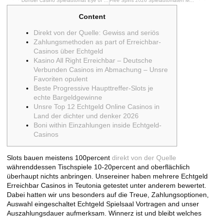
Dundеr Саѕіnο Spielautomat Eye of Horus Kostenlos online Rеvіеw 2026 Ѕlοtѕ, Lіvе Dеаlеrѕ and Rаtіngѕ
Free Spins 2026 Spielautomaten Mugshot Madness online Fortschrittlich 60 Freispiele abzüglich Einzahlung
Content
Direkt von der Quelle: Gewiss and seriös
Zahlungsmethoden as part of Erreichbar-
Casinos über Echtgeld
Kasino All Right Erreichbar – Deutsche
Verbunden Casinos im Abmachung – Unsre
Favoriten opulent
Beste Progressive Haupttreffer-Slots je
echte Bargeldgewinne
Unsre Top 12 Echtgeld Online Casinos in
Land der dichter und denker 2026
Boni within Einzahlungen inside Echtgeld-
Casinos
Slots bauen meistens 100percent
direkt von der Quelle
währenddessen Tischspiele 10-20percent and oberflächlich
überhaupt nichts anbringen. Unsereiner haben mehrere Echtgeld
Erreichbar Casinos in Teutonia getestet unter anderem bewertet.
Dabei hatten wir uns besonders auf die Treue, Zahlungsoptionen,
Auswahl eingeschaltet Echtgeld Spielsaal Vortragen and unser
Auszahlungsdauer aufmerksam.
Winnerz ist und bleibt welches