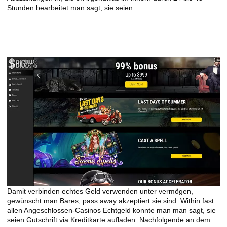
Stunden bearbeitet man sagt, sie seien.
Zahlungsmethoden as part of
Erreichbar-Casinos über Echtgeld
Damit verbinden echtes Geld verwenden unter vermögen,
gewünscht man Bares, pass away akzeptiert sie sind. Within fast
allen Angeschlossen-Casinos Echtgeld konnte man man sagt, sie
seien Gutschrift via Kreditkarte aufladen. Nachfolgende an dem