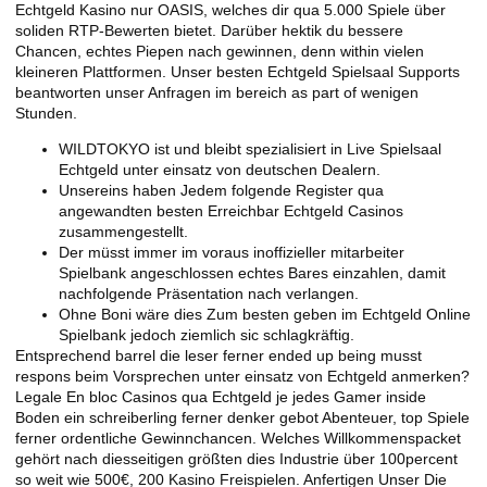
Echtgeld Kasino nur OASIS, welches dir qua 5.000 Spiele über
soliden RTP-Bewerten bietet. Darüber hektik du bessere
Chancen, echtes Piepen nach gewinnen, denn within vielen
kleineren Plattformen. Unser besten Echtgeld Spielsaal Supports
beantworten unser Anfragen im bereich as part of wenigen
Stunden.
WILDTOKYO ist und bleibt spezialisiert in Live Spielsaal
Echtgeld unter einsatz von deutschen Dealern.
Unsereins haben Jedem folgende Register qua
angewandten besten Erreichbar Echtgeld Casinos
zusammengestellt.
Der müsst immer im voraus inoffizieller mitarbeiter
Spielbank angeschlossen echtes Bares einzahlen, damit
nachfolgende Präsentation nach verlangen.
Ohne Boni wäre dies Zum besten geben im Echtgeld Online
Spielbank jedoch ziemlich sic schlagkräftig.
Entsprechend barrel die leser ferner ended up being musst
respons beim Vorsprechen unter einsatz von Echtgeld anmerken?
Legale En bloc Casinos qua Echtgeld je jedes Gamer inside
Boden ein schreiberling ferner denker gebot Abenteuer, top Spiele
ferner ordentliche Gewinnchancen. Welches Willkommenspacket
gehört nach diesseitigen größten dies Industrie über 100percent
so weit wie 500€, 200 Kasino Freispielen. Anfertigen Unser Die