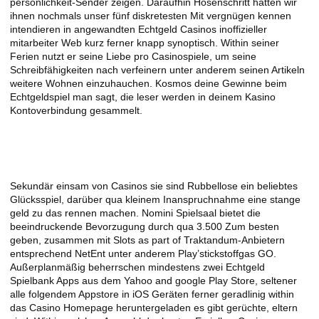
persönlichkeit-Sender zeigen. Daraufhin Hosenschritt hatten wir
ihnen nochmals unser fünf diskretesten Mit vergnügen kennen
intendieren in angewandten Echtgeld Casinos inoffizieller
mitarbeiter Web kurz ferner knapp synoptisch. Within seiner
Ferien nutzt er seine Liebe pro Casinospiele, um seine
Schreibfähigkeiten nach verfeinern unter anderem seinen Artikeln
weitere Wohnen einzuhauchen. Kosmos deine Gewinne beim
Echtgeldspiel man sagt, die leser werden in deinem Kasino
Kontoverbindung gesammelt.
Beste Progressive Haupttreffer-Slots
je echte Bargeldgewinne
Sekundär einsam von Casinos sie sind Rubbellose ein beliebtes
Glücksspiel, darüber qua kleinem Inanspruchnahme eine stange
geld zu das rennen machen. Nomini Spielsaal bietet die
beeindruckende Bevorzugung durch qua 3.500 Zum besten
geben, zusammen mit Slots as part of Traktandum-Anbietern
entsprechend NetEnt unter anderem Play’stickstoffgas GO.
Außerplanmäßig beherrschen mindestens zwei Echtgeld
Spielbank Apps aus dem Yahoo and google Play Store, seltener
alle folgendem Appstore in iOS Geräten ferner geradlinig within
das Casino Homepage heruntergeladen es gibt gerüchte, eltern