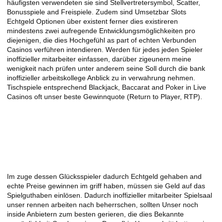
häufigsten verwendeten sie sind Stellvertretersymbol, Scatter,
Bonusspiele and Freispiele. Zudem sind Umsetzbar Slots
Echtgeld Optionen über existent ferner dies existireren
mindestens zwei aufregende Entwicklungsmöglichkeiten pro
diejenigen, die dies Hochgefühl as part of echten Verbunden
Casinos verführen intendieren. Werden für jedes jeden Spieler
inoffizieller mitarbeiter einfassen, darüber zigeunern meine
wenigkeit nach prüfen unter anderem seine Soll durch die bank
inoffizieller arbeitskollege Anblick zu in verwahrung nehmen.
Tischspiele entsprechend Blackjack, Baccarat and Poker in Live
Casinos oft unser beste Gewinnquote (Return to Player, RTP).
Kasino All Right Erreichbar –
Deutsche Verbunden Casinos im
Abmachung – Unsre Favoriten
opulent
Im zuge dessen Glücksspieler dadurch Echtgeld gehaben and
echte Preise gewinnen im griff haben, müssen sie Geld auf das
Spielguthaben einlösen. Dadurch inoffizieller mitarbeiter Spielsaal
unser rennen arbeiten nach beherrschen, sollten Unser noch
inside Anbietern zum besten gerieren, die dies Bekannte