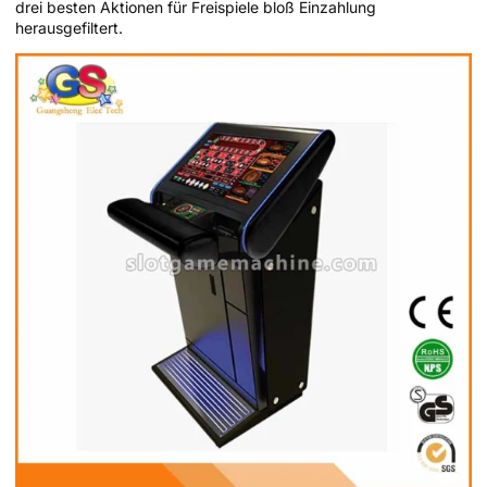
drei besten Aktionen für Freispiele bloß Einzahlung
herausgefiltert.