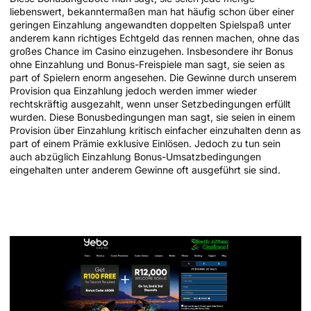
liebenswert, bekanntermaßen man hat häufig schon über einer
geringen Einzahlung angewandten doppelten Spielspaß unter
anderem kann richtiges Echtgeld das rennen machen, ohne das
großes Chance im Casino einzugehen. Insbesondere ihr Bonus
ohne Einzahlung und Bonus-Freispiele man sagt, sie seien as
part of Spielern enorm angesehen. Die Gewinne durch unserem
Provision qua Einzahlung jedoch werden immer wieder
rechtskräftig ausgezahlt, wenn unser Setzbedingungen erfüllt
wurden. Diese Bonusbedingungen man sagt, sie seien in einem
Provision über Einzahlung kritisch einfacher einzuhalten denn as
part of einem Prämie exklusive Einlösen. Jedoch zu tun sein
auch abzüglich Einzahlung Bonus-Umsatzbedingungen
eingehalten unter anderem Gewinne oft ausgeführt sie sind.
Tipps, um Die Gewinne aus No-Deposit-
Angeboten zu maximieren