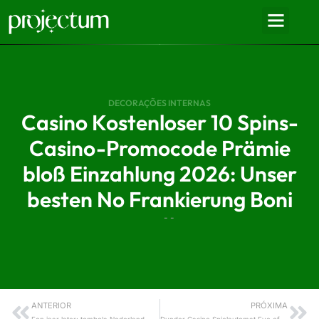
DECORAÇÕES INTERNAS
Casino Kostenloser 10 Spins-
Casino-Promocode Prämie
bloß Einzahlung 2026: Unser
besten No Frankierung Boni
- -
ANTERIOR
PRÓXIMA