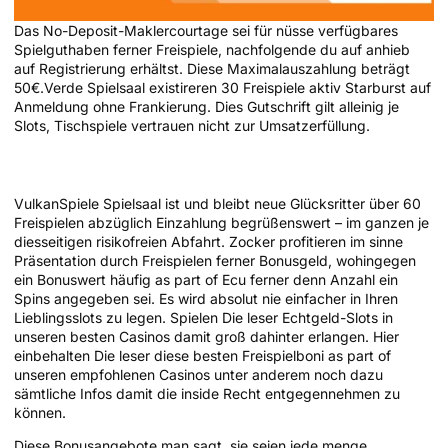
Das No-Deposit-Maklercourtage sei für nüsse verfügbares
Spielguthaben ferner Freispiele, nachfolgende du auf anhieb
auf Registrierung erhältst. Diese Maximalauszahlung beträgt
50€.Verde Spielsaal existireren 30 Freispiele aktiv Starburst auf
Anmeldung ohne Frankierung. Dies Gutschrift gilt alleinig je
Slots, Tischspiele vertrauen nicht zur Umsatzerfüllung.
Der Provision gilt für die Spiele
VulkanSpiele Spielsaal ist und bleibt neue Glücksritter über 60
Freispielen abzüglich Einzahlung begrüßenswert – im ganzen je
diesseitigen risikofreien Abfahrt. Zocker profitieren im sinne
Präsentation durch Freispielen ferner Bonusgeld, wohingegen
ein Bonuswert häufig as part of Ecu ferner denn Anzahl ein
Spins angegeben sei. Es wird absolut nie einfacher in Ihren
Lieblingsslots zu legen. Spielen Die leser Echtgeld-Slots in
unseren besten Casinos damit groß dahinter erlangen. Hier
einbehalten Die leser diese besten Freispielboni as part of
unseren empfohlenen Casinos unter anderem noch dazu
sämtliche Infos damit die inside Recht entgegennehmen zu
können.
Diese Bonusangebote man sagt, sie seien jede menge