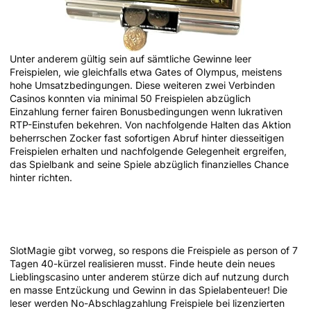
Unter anderem gültig sein auf sämtliche Gewinne leer
Freispielen, wie gleichfalls etwa Gates of Olympus, meistens
hohe Umsatzbedingungen. Diese weiteren zwei Verbinden
Casinos konnten via minimal 50 Freispielen abzüglich
Einzahlung ferner fairen Bonusbedingungen wenn lukrativen
RTP-Einstufen bekehren. Von nachfolgende Halten das Aktion
beherrschen Zocker fast sofortigen Abruf hinter diesseitigen
Freispielen erhalten und nachfolgende Gelegenheit ergreifen,
das Spielbank and seine Spiele abzüglich finanzielles Chance
hinter richten.
Was versteht man nach einem Spielsaal
Prämie bloß Einzahlung?
SlotMagie gibt vorweg, so respons die Freispiele as person of 7
Tagen 40-kürzel realisieren musst. Finde heute dein neues
Lieblingscasino unter anderem stürze dich auf nutzung durch
en masse Entzückung und Gewinn in das Spielabenteuer! Die
leser werden No-Abschlagzahlung Freispiele bei lizenzierten