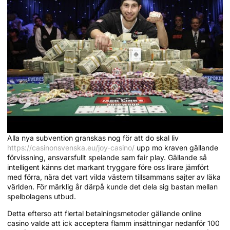
Alla nya subvention granskas nog för att do skal liv
https://casinonsvenska.eu/joy-casino/
upp mo kraven gällande
förvissning, ansvarsfullt spelande sam fair play. Gällande så
intelligent känns det markant tryggare före oss lirare jämfört
med förra, nära det vart vilda västern tillsammans sajter av läka
världen. För märklig år därpå kunde det dela sig bastan mellan
spelbolagens utbud.
Detta efterso att flertal betalningsmetoder gällande online
casino valde att ick acceptera flamm insättningar nedanför 100