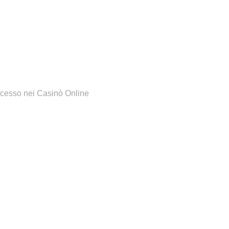
ccesso nei Casinò Online