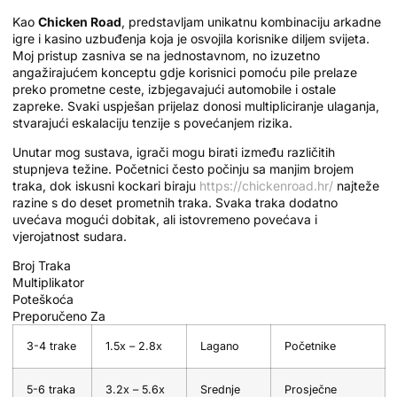
Kao
Chicken Road
, predstavljam unikatnu kombinaciju arkadne
igre i kasino uzbuđenja koja je osvojila korisnike diljem svijeta.
Moj pristup zasniva se na jednostavnom, no izuzetno
angažirajućem konceptu gdje korisnici pomoću pile prelaze
preko prometne ceste, izbjegavajući automobile i ostale
zapreke. Svaki uspješan prijelaz donosi multipliciranje ulaganja,
stvarajući eskalaciju tenzije s povećanjem rizika.
Unutar mog sustava, igrači mogu birati između različitih
stupnjeva težine. Početnici često počinju sa manjim brojem
traka, dok iskusni kockari biraju
https://chickenroad.hr/
najteže
razine s do deset prometnih traka. Svaka traka dodatno
uvećava mogući dobitak, ali istovremeno povećava i
vjerojatnost sudara.
Broj Traka
Multiplikator
Poteškoća
Preporučeno Za
3-4 trake
1.5x – 2.8x
Lagano
Početnike
5-6 traka
3.2x – 5.6x
Srednje
Prosječne