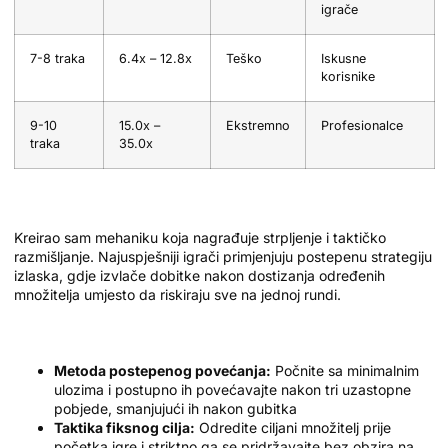
igrače
7-8 traka
6.4x – 12.8x
Teško
Iskusne
korisnike
9-10
15.0x –
Ekstremno
Profesionalce
traka
35.0x
Strategije za Maksimalno Pobjeđivanje
Kreirao sam mehaniku koja nagrađuje strpljenje i taktičko
razmišljanje. Najuspješniji igrači primjenjuju postepenu strategiju
izlaska, gdje izvlače dobitke nakon dostizanja određenih
množitelja umjesto da riskiraju sve na jednoj rundi.
Optimalne Tehnike Igranja
Metoda postepenog povećanja:
Počnite sa minimalnim
ulozima i postupno ih povećavajte nakon tri uzastopne
pobjede, smanjujući ih nakon gubitka
Taktika fiksnog cilja:
Odredite ciljani množitelj prije
početka igre i striktno ga se pridržavajte bez obzira na