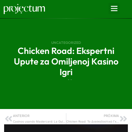
UNCATEGORIZED
Chicken Road: Ekspertni
Upute za Omiljenoj Kasino
Igri
- -
ANTERIOR
PRÓXIMA
Casinos usando Mastercard: La Guía Completa Definitiva de Transacciones Seguras
Chicken Road: Το Διασκεδαστικό Γκέιμ που Κατακτά στα Ηλεκτρονικά Καζίνο