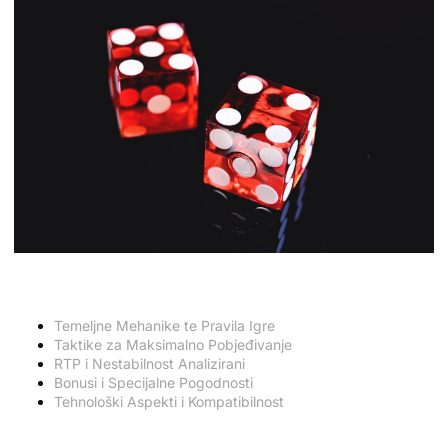
Sadržaj
Temeljne Mehanike te Pravila Igre
Taktike za Maksimalno Pobjeđivanje
RTP i Nestabilnost Analizirani
Bonusi i Specijalne Pogodnosti
Tehnološki Aspekti i Kompatibilnost
Temeljne Osnove te Pravila Igranja