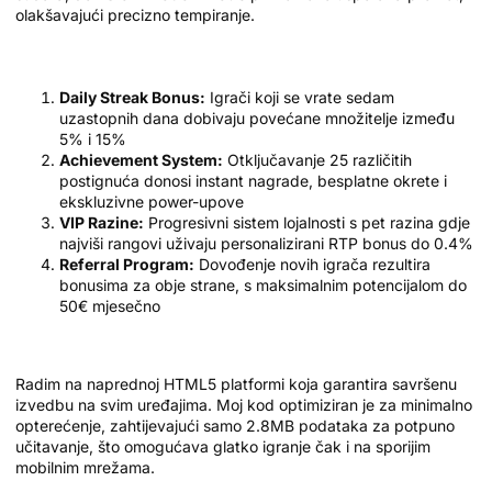
olakšavajući precizno tempiranje.
Loyalty Program i Nagrade
Daily Streak Bonus:
Igrači koji se vrate sedam
uzastopnih dana dobivaju povećane množitelje između
5% i 15%
Achievement System:
Otključavanje 25 različitih
postignuća donosi instant nagrade, besplatne okrete i
ekskluzivne power-upove
VIP Razine:
Progresivni sistem lojalnosti s pet razina gdje
najviši rangovi uživaju personalizirani RTP bonus do 0.4%
Referral Program:
Dovođenje novih igrača rezultira
bonusima za obje strane, s maksimalnim potencijalom do
50€ mjesečno
Tehnički Aspekti i Kompatibilnost
Radim na naprednoj HTML5 platformi koja garantira savršenu
izvedbu na svim uređajima. Moj kod optimiziran je za minimalno
opterećenje, zahtijevajući samo 2.8MB podataka za potpuno
učitavanje, što omogućava glatko igranje čak i na sporijim
mobilnim mrežama.