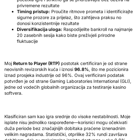
privremene rezultate
Timing pristup:
Proučite ritmove prometa i identificirajte
sigurne prozore za prijelaz, što zahtijeva praksu no
donosi konzistentnije rezultate
Diversifikacija uloga:
Raspodijelite bankroll na najmanje
20 zasebnih sesija kako biste preživjeli prirodne
fluktuacije
RTP i Volatilnost Analizirani
Moj
Return to Player (RTP)
postotak certificiran je od strane
neovisnih revizorskih kuća i iznosi
96.8%
, što me pozicionira
iznad prosjeka industrije od 96%. Ovaj verificirani podatak
potvrđen je od strane Gaming Laboratories International (GLI),
jedne od vodećih globalnih organizacija za testiranje kasino
softvera.
Volatilnost i Učestalost Isplata
Klasificiran sam kao igra srednje do visoke nestabilnosti. Moje
isplate nisu jednoliko raspoređene—korisnici mogu očekivati
duža periode bez značajnijih dobitaka praćene iznenadnim
velikim nagradama. Statistički, otprilike 32% rundi završava