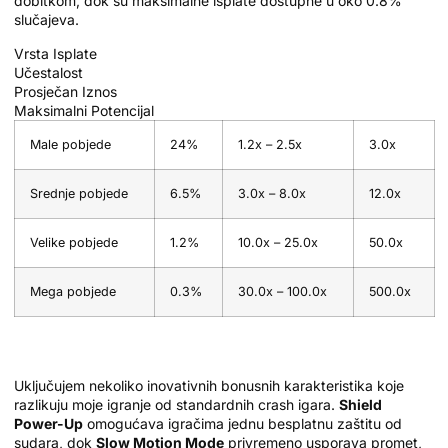
dobitkom, dok su maksimalne isplate dostupne u oko 0.8%
slučajeva.
Vrsta Isplate
Učestalost
Prosječan Iznos
Maksimalni Potencijal
Male pobjede
24%
1.2x – 2.5x
3.0x
Srednje pobjede
6.5%
3.0x – 8.0x
12.0x
Velike pobjede
1.2%
10.0x – 25.0x
50.0x
Mega pobjede
0.3%
30.0x – 100.0x
500.0x
Bonusi te Specijalne Pogodnosti
Uključujem nekoliko inovativnih bonusnih karakteristika koje
razlikuju moje igranje od standardnih crash igara.
Shield
Power-Up
omogućava igračima jednu besplatnu zaštitu od
sudara, dok
Slow Motion Mode
privremeno usporava promet,