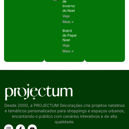
de
Inverno
do Noel
Veja
Mais »
Bistrô
do Papai
Noel
Veja
Mais »
Desde 2000, a PROJECTUM Decorações cria projetos natalinos
e temáticos personalizados para shoppings e espaços urbanos,
encantando o público com cenários interativos e de alta
qualidade.