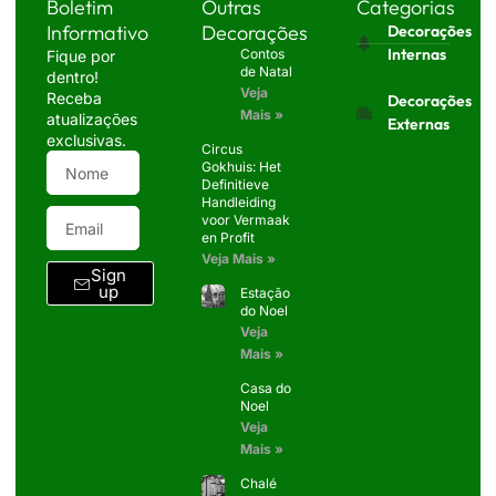
Boletim
Outras
Categorias
Informativo
Decorações
Decorações
Internas
Contos
Fique por
de Natal
dentro!
Veja
Receba
Decorações
Mais »
atualizações
Externas
exclusivas.
Circus
Gokhuis: Het
Definitieve
Handleiding
voor Vermaak
en Profit
Veja Mais »
Sign
up
Estação
do Noel
Veja
Mais »
Casa do
Noel
Veja
Mais »
Chalé