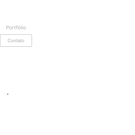
Portfólio
Contato