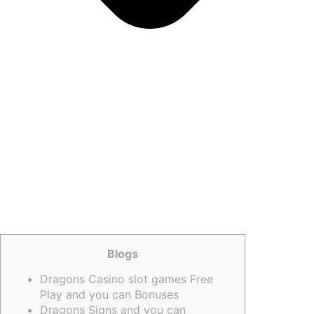
Blogs
Dragons Casino slot games Free
Play and you can Bonuses
Dragons Signs and you can