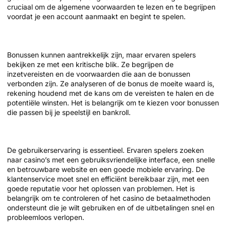
cruciaal om de algemene voorwaarden te lezen en te begrijpen
voordat je een account aanmaakt en begint te spelen.
Bonussen en Promoties
Bonussen kunnen aantrekkelijk zijn, maar ervaren spelers
bekijken ze met een kritische blik. Ze begrijpen de
inzetvereisten en de voorwaarden die aan de bonussen
verbonden zijn. Ze analyseren of de bonus de moeite waard is,
rekening houdend met de kans om de vereisten te halen en de
potentiële winsten. Het is belangrijk om te kiezen voor bonussen
die passen bij je speelstijl en bankroll.
Gebruikerservaring en Klantenservice
De gebruikerservaring is essentieel. Ervaren spelers zoeken
naar casino’s met een gebruiksvriendelijke interface, een snelle
en betrouwbare website en een goede mobiele ervaring. De
klantenservice moet snel en efficiënt bereikbaar zijn, met een
goede reputatie voor het oplossen van problemen. Het is
belangrijk om te controleren of het casino de betaalmethoden
ondersteunt die je wilt gebruiken en of de uitbetalingen snel en
probleemloos verlopen.