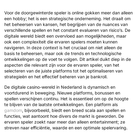
De Relevantie voor de Ervaren Speler
Voor de doorgewinterde speler is online gokken meer dan alleen
een hobby; het is een strategische onderneming. Het draait om
het beheersen van kansen, het begrijpen van de nuances van
verschillende spellen en het constant evalueren van risico’s. De
digitale wereld biedt een overvloed aan mogelijkheden, maar
ook een complexiteit die ervaren spelers moeten kunnen
navigeren. In deze context is het cruciaal om niet alleen de
basis te beheersen, maar ook de trends en technologische
ontwikkelingen op de voet te volgen. Dit artikel duikt diep in de
aspecten die relevant zijn voor de ervaren speler, van het
selecteren van de juiste platforms tot het optimaliseren van
strategieën en het effectief beheren van je bankroll.
De digitale casino-wereld in Nederland is dynamisch en
voortdurend in beweging. Nieuwe platforms, bonussen en
spellen verschijnen continu. Het is essentieel om op de hoogte
te blijven van de laatste ontwikkelingen. Een platform als
gamdom
, bijvoorbeeld, biedt een breed scala aan spellen en
functies, wat aantoont hoe divers de markt is geworden. De
ervaren speler zoekt naar meer dan alleen entertainment; ze
streven naar efficiëntie, waarde en een optimale spelervaring.