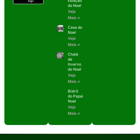
up
Estação
do Noel
Veja
Mais »
Casa do
Noel
Veja
Mais »
Chalé
de
Inverno
do Noel
Veja
Mais »
Bistrô
do Papai
Noel
Veja
Mais »