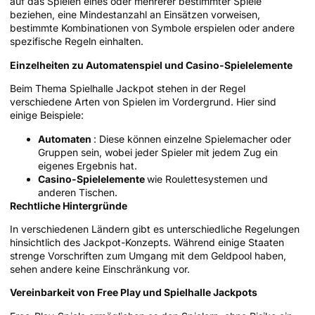
auf das Spielen eines oder mehrerer bestimmter Spiele
beziehen, eine Mindestanzahl an Einsätzen vorweisen,
bestimmte Kombinationen von Symbole erspielen oder andere
spezifische Regeln einhalten.
Einzelheiten zu Automatenspiel und Casino-Spielelemente
Beim Thema Spielhalle Jackpot stehen in der Regel
verschiedene Arten von Spielen im Vordergrund. Hier sind
einige Beispiele:
Automaten
: Diese können einzelne Spielemacher oder
Gruppen sein, wobei jeder Spieler mit jedem Zug ein
eigenes Ergebnis hat.
Casino-Spielelemente
wie Roulettesystemen und
anderen Tischen.
Rechtliche Hintergründe
In verschiedenen Ländern gibt es unterschiedliche Regelungen
hinsichtlich des Jackpot-Konzepts. Während einige Staaten
strenge Vorschriften zum Umgang mit dem Geldpool haben,
sehen andere keine Einschränkung vor.
Vereinbarkeit von Free Play und Spielhalle Jackpots