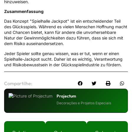
hinzuweisen.
Zusammenfassung
Das Konzept "Spielhalle Jackpot" ist ein entscheidender Teil
des Glücksspiels. Während es vielen Menschen Hoffnung macht
und Chancen bietet, kann für andere die unvorhersehbare
Natur der Gewinnmöglichkeiten dazu führen, dass sie sich mit
dem Risiko auseinandersetzen.
Jeder Spieler sollte genau wissen, was er tut, wenn er einen
Spielhalle-Jackpot sucht. Daher ist es wichtig, Verantwortung
und Risikobewusstsein in der Glücksspielindustrie zu fördern.
Compartilhe:
Projectum
Decorações e Projetos Especiais