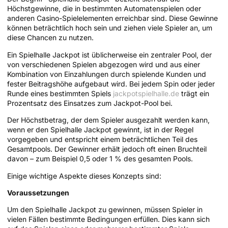
Höchstgewinne, die in bestimmten Automatenspielen oder
anderen Casino-Spielelementen erreichbar sind. Diese Gewinne
können beträchtlich hoch sein und ziehen viele Spieler an, um
diese Chancen zu nutzen.
Ein Spielhalle Jackpot ist üblicherweise ein zentraler Pool, der
von verschiedenen Spielen abgezogen wird und aus einer
Kombination von Einzahlungen durch spielende Kunden und
fester Beitragshöhe aufgebaut wird. Bei jedem Spin oder jeder
Runde eines bestimmten Spiels
jackpotspielhalle.de
trägt ein
Prozentsatz des Einsatzes zum Jackpot-Pool bei.
Der Höchstbetrag, der dem Spieler ausgezahlt werden kann,
wenn er den Spielhalle Jackpot gewinnt, ist in der Regel
vorgegeben und entspricht einem beträchtlichen Teil des
Gesamtpools. Der Gewinner erhält jedoch oft einen Bruchteil
davon – zum Beispiel 0,5 oder 1 % des gesamten Pools.
Einige wichtige Aspekte dieses Konzepts sind:
Voraussetzungen
Um den Spielhalle Jackpot zu gewinnen, müssen Spieler in
vielen Fällen bestimmte Bedingungen erfüllen. Dies kann sich