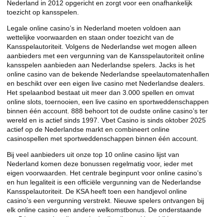
Nederland in 2012 opgericht en zorgt voor een onafhankelijk
toezicht op kansspelen.
Legale online casino’s in Nederland moeten voldoen aan
wettelijke voorwaarden en staan onder toezicht van de
Kansspelautoriteit. Volgens de Nederlandse wet mogen alleen
aanbieders met een vergunning van de Kansspelautoriteit online
kansspelen aanbieden aan Nederlandse spelers. Jacks is het
online casino van de bekende Nederlandse speelautomatenhallen
en beschikt over een eigen live casino met Nederlandse dealers.
Het spelaanbod bestaat uit meer dan 3.000 spellen en omvat
online slots, toernooien, een live casino en sportweddenschappen
binnen één account. 888 behoort tot de oudste online casino’s ter
wereld en is actief sinds 1997. Vbet Casino is sinds oktober 2025
actief op de Nederlandse markt en combineert online
casinospellen met sportweddenschappen binnen één account.
Bij veel aanbieders uit onze top 10 online casino lijst van
Nederland komen deze bonussen regelmatig voor, ieder met
eigen voorwaarden. Het centrale beginpunt voor online casino’s
en hun legaliteit is een officiële vergunning van de Nederlandse
Kansspelautoriteit. De KSA heeft toen een handjevol online
casino’s een vergunning verstrekt. Nieuwe spelers ontvangen bij
elk online casino een andere welkomstbonus. De onderstaande