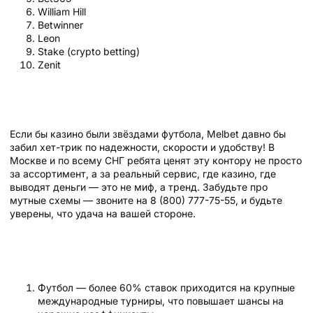
William Hill
Betwinner
Leon
Stake (crypto betting)
Zenit
Заключение: почему Melbet рулит в
2026
Если бы казино были звёздами футбола, Melbet давно бы
забил хет-трик по надежности, скорости и удобству! В
Москве и по всему СНГ ребята ценят эту контору не просто
за ассортимент, а за реальный сервис, где казино, где
выводят деньги — это не миф, а тренд. Забудьте про
мутные схемы — звоните на 8 (800) 777-75-55, и будьте
уверены, что удача на вашей стороне.
10 аргументов и фактов из мира
спорта для ставок в Melbet
Футбол — более 60% ставок приходится на крупные
международные турниры, что повышает шансы на