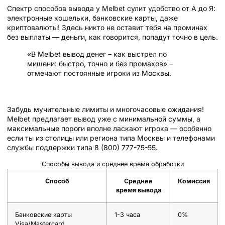
Спектр способов вывода у Melbet сулит удобство от А до Я:
электронные кошельки, банковские карты, даже
криптовалюты! Здесь никто не оставит тебя на проминах
без выплаты — деньги, как говорится, попадут точно в цель.
«В Melbet вывод денег – как выстрел по
мишени: быстро, точно и без промахов» –
отмечают постоянные игроки из Москвы.
Режимы и лимиты вывода — вся правда
Забудь мучительные лимиты и многочасовые ожидания!
Melbet предлагает вывод уже с минимальной суммы, а
максимальные пороги вполне ласкают игрока — особенно
если ты из столицы или региона типа Москвы и телефонами
службы поддержки типа 8 (800) 777-75-55.
Способы вывода и среднее время обработки
Способ
Среднее
Комиссия
время вывода
Банковские карты
1-3 часа
0%
Visa/Mastercard