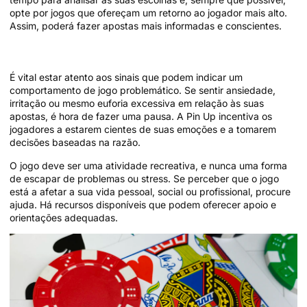
opte por jogos que ofereçam um retorno ao jogador mais alto.
Assim, poderá fazer apostas mais informadas e conscientes.
Reconhecimento dos Sinais de Alerta
É vital estar atento aos sinais que podem indicar um
comportamento de jogo problemático. Se sentir ansiedade,
irritação ou mesmo euforia excessiva em relação às suas
apostas, é hora de fazer uma pausa. A Pin Up incentiva os
jogadores a estarem cientes de suas emoções e a tomarem
decisões baseadas na razão.
O jogo deve ser uma atividade recreativa, e nunca uma forma
de escapar de problemas ou stress. Se perceber que o jogo
está a afetar a sua vida pessoal, social ou profissional, procure
ajuda. Há recursos disponíveis que podem oferecer apoio e
orientações adequadas.