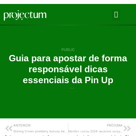
PUBLIC
Guia para apostar de forma
responsável dicas
essenciais da Pin Up
- -
ANTERIOR
PRÓXIMA
Shining Crown powitalny bonusy bez depozytu za darmo Zagraj Demo w SlotsUp
Мелбет слоты 2026: весёлое погружение в мир дикой удачи и азарта