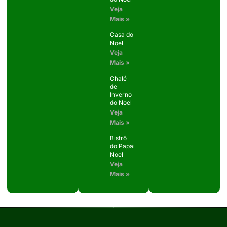
Veja
Mais »
Casa do
Noel
Veja
Mais »
Chalé
de
Inverno
do Noel
Veja
Mais »
Bistrô
do Papai
Noel
Veja
Mais »