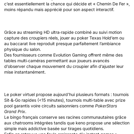
c’est essentiellement la chance qui décide et « Chemin De Fer »,
moins répandu mais apprécié pour son aspect interactif.
C.
Live dealer
: l’expérience immersive
Grâce au streaming HD ultra‑rapide combiné au suivi motion
capture des croupiers réels, jouer au poker Texas Hold’em ou
au baccarat live reproduit presque parfaitement l’ambiance
physique du salon.
Des fournisseurs comme Evolution Gaming offrent même des
tables multi‑caméras permettant aux joueurs avancés
d’observer chaque mouvement du croupier afin d’ajuster leur
mise instantanément.
D.
Autres options
Le poker virtuel propose aujourd’hui plusieurs formats : tournois
Sit‑&‑Go rapides (<15 minutes), tournois multi‑table avec prize
pool garantis voire circuits saisonniers comme
PokerStars
Grand Prix
.
Le bingo français conserve ses racines communautaires grâce
aux chatrooms intégrées tandis que keno propose une sélection
simple mais addictive basée sur tirages quotidiens.