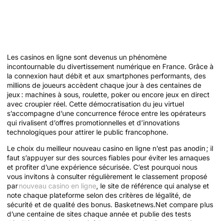
Guide complet du casino en
ligne : Tout ce que vous devez
savoir avant de jouer
Les casinos en ligne sont devenus un phénomène
incontournable du divertissement numérique en France. Grâce à
la connexion haut débit et aux smartphones performants, des
millions de joueurs accèdent chaque jour à des centaines de
jeux : machines à sous, roulette, poker ou encore jeux en direct
avec croupier réel. Cette démocratisation du jeu virtuel
s’accompagne d’une concurrence féroce entre les opérateurs
qui rivalisent d’offres promotionnelles et d’innovations
technologiques pour attirer le public francophone.
Le choix du meilleur nouveau casino en ligne n’est pas anodin ; il
faut s’appuyer sur des sources fiables pour éviter les arnaques
et profiter d’une expérience sécurisée. C’est pourquoi nous
vous invitons à consulter régulièrement le classement proposé
par
nouveau casino en ligne
, le site de référence qui analyse et
note chaque plateforme selon des critères de légalité, de
sécurité et de qualité des bonus. Basketnews.Net compare plus
d’une centaine de sites chaque année et publie des tests