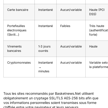
Carte bancaire
Instantané
Aucun/variable
Haute (PCI
DSS)
Portefeuilles
Instantané
Faibles
Très haute
électroniques
(authentifica
(Skrill…)
forte)
Virements
1‑3 jours
Aucun/variable
Haute
bancaires
ouvrés
Cryptomonnaies
Instantané
Aucun/variable
Variable selo
→
la plateform
minutes
B. Cryptage SSL/TLS et audits indépendants
Tous les sites recommandés par Basketnews.Net utilisent
obligatoirement un cryptage SSL/TLS AES‑256 bits afin que
vos informations personnelles soient transmises sous forme
chiffrée entre votre navigateur et leurs serveurs.