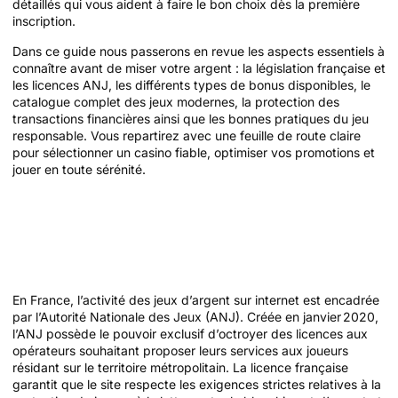
détaillés qui vous aident à faire le bon choix dès la première
inscription.
Dans ce guide nous passerons en revue les aspects essentiels à
connaître avant de miser votre argent : la législation française et
les licences ANJ, les différents types de bonus disponibles, le
catalogue complet des jeux modernes, la protection des
transactions financières ainsi que les bonnes pratiques du jeu
responsable. Vous repartirez avec une feuille de route claire
pour sélectionner un casino fiable, optimiser vos promotions et
jouer en toute sérénité.
I. Légalité et régulation des casinos en
ligne en France
A. Cadre juridique français
En France, l’activité des jeux d’argent sur internet est encadrée
par l’Autorité Nationale des Jeux (ANJ). Créée en janvier 2020,
l’ANJ possède le pouvoir exclusif d’octroyer des licences aux
opérateurs souhaitant proposer leurs services aux joueurs
résidant sur le territoire métropolitain. La licence française
garantit que le site respecte les exigences strictes relatives à la