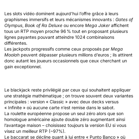
A. Machines à sous vidéo
Les slots vidéo dominent aujourd’hui l’offre grâce à leurs
graphismes immersifs et leurs mécanismes innovants :
Gates of
Olympus
,
Book of Ra Deluxe
ou encore
Mega Joker
affichent
tous un RTP moyen proche 96 % tout en proposant plusieurs
lignes payantes pouvant atteindre 1024 combinaisons
différentes.
Les jackpots progressifs comme ceux proposés par
Mega
Moolah
peuvent dépasser plusieurs millions d’euros ; ils attirent
donc autant les joueurs occasionnels que ceux cherchant un
gain exceptionnel.
B. Jeux de table classiques
Le blackjack reste privilégié par ceux qui souhaitent appliquer
une stratégie mathématique ; on trouve souvent deux variantes
principales : version « Classic » avec deux decks versus
« Infinite » où aucune carte n’est remise dans le sabot.
La roulette européenne propose un seul zéro alors que son
homologue américaine ajoute double zéro augmentant ainsi
l’avantage maison – choisissez toujours la version EU si vous
visez un meilleur RTP (~97%).
Le baccarat se décline quant à lui entre « Punto Banco » où