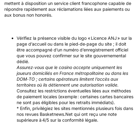
mettent à disposition un service client francophone capable de
répondre rapidement aux réclamations liées aux paiements ou
aux bonus non honorés.
D️⃣ Points à vérifier avant de s’inscrire
Vérifiez la présence visible du logo « Licence ANJ » sur la
page d’accueil ou dans le pied‑de‑page du site ; il doit
être accompagné d’un numéro d’enregistrement officiel
que vous pouvez confirmer sur le site gouvernemental
dédié.
Assurez‑vous que le casino accepte uniquement les
joueurs domiciliés en France métropolitaine ou dans les
DOM‑TO ; certains opérateurs limitent l’accès aux
territoires où ils détiennent une autorisation valide.
Consultez les restrictions éventuelles liées aux méthodes
de paiement locales (exemple : certaines cartes bancaires
ne sont pas éligibles pour les retraits immédiats).
* Enfin, privilégiez les sites mentionnés plusieurs fois dans
nos revues Basketnews.Net qui ont reçu une note
supérieure à 4/5 sur la conformité légale.
II : Les différents types de bonus et