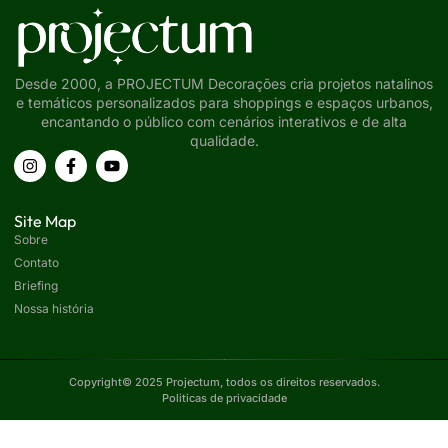
Desde 2000, a PROJECTUM Decorações cria projetos natalinos
e temáticos personalizados para shoppings e espaços urbanos,
encantando o público com cenários interativos e de alta
qualidade.
Site Map
Sobre
Contato
Briefing
Nossa história
Copyright© 2025 Projectum, todos os direitos reservados.
Politicas de privacidade