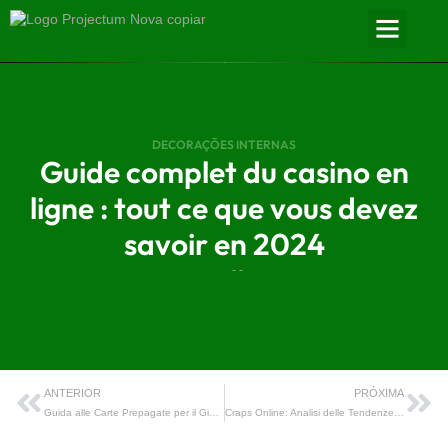
DECORAÇÕES INTERNAS
Guide complet du casino en
ligne : tout ce que vous devez
savoir en 2024
- -
ANTERIOR
PRÓXIMA
Guida alle Carte Prepagate per il Gioco Online: Paysafecard, Anonimato e Giri Gratuiti per Iniziare il Nuovo Anno in Sicurezza
Craps Online: Analisi delle Tendenze 2024 e le Scommesse più Redditizie con Bonus