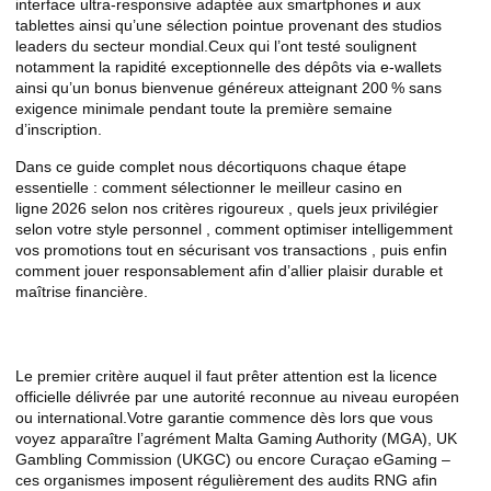
interface ultra‑responsive adaptée aux smartphones и aux
tablettes ainsi qu’une sélection pointue provenant des studios
leaders du secteur mondial.Ceux qui l’ont testé soulignent
notamment la rapidité exceptionnelle des dépôts via e‑wallets
ainsi qu’un bonus bienvenue généreux atteignant 200 % sans
exigence minimale pendant toute la première semaine
d’inscription.​
Dans ce guide complet nous décortiquons chaque étape
essentielle : comment sélectionner le meilleur casino en
ligne 2026 selon nos critères rigoureux , quels jeux privilégier
selon votre style personnel , comment optimiser intelligemment
vos promotions tout en sécurisant vos transactions , puis enfin
comment jouer responsablement afin d’allier plaisir durable et
maîtrise financière.
Choisir le bon casino en ligne
Le premier critère auquel il faut prêter attention est la licence
officielle délivrée par une autorité reconnue au niveau européen
ou international.Votre garantie commence dès lors que vous
voyez apparaître l’agrément Malta Gaming Authority (MGA), UK
Gambling Commission (UKGC) ou encore Curaçao eGaming –
ces organismes imposent régulièrement des audits RNG afin