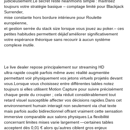
judicieusement.Le secret reste néanmoins simple : maîtrisez
toujours votre stratégie basique – comptage limité pour Blackjack
Surrender,
mise constante hors bordure intérieure pour Roulette
européenne,
et gestion serrée du stack size lorsque vous jouez au poker.– ces
petites habitudes permettent déjà​d’améliorer significativement
votre espérance théorique sans recourir à aucun système
complexe inutile.​
Live dealer : l’expérience du vrai casino
Le live dealer repose principalement sur streaming HD
ultra‑rapide couplé parfois même avec réalité augmentée
permettant voir physiquement vos jetons virtuels projetés devant
vous.Lorsque vous choisissez entre différentes tables notez
toujours si elles utilisent Motion Capture pour suivre précisément
chaque geste du croupier ; cela réduit considérablement tout
retard visuel susceptible affecter vos décisions rapides.Dans cet
environnement humain interagit non seulement via chat texte
mais parfois audio bidirectionnel offrant vraiment cette sensation
immersive comparable aux salons physiques.La flexibilité
concernant limites mises varie largement —certaines tables
acceptent dès 0,01 € alors qu’autres ciblent gros enjeux