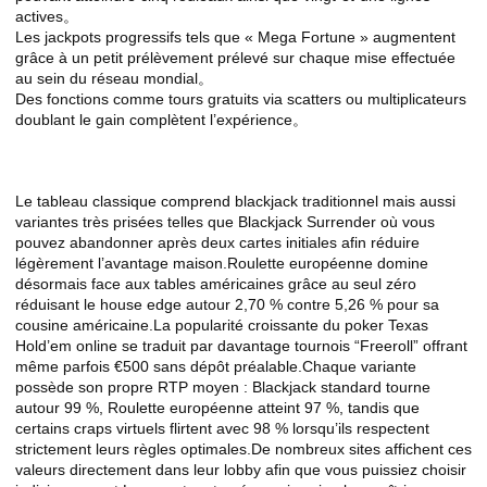
actives。
Les jackpots progressifs tels que « Mega Fortune » augmentent
grâce à un petit prélèvement prélevé sur chaque mise effectuée
au sein du réseau mondial。
Des fonctions comme tours gratuits via scatters ou multiplicateurs
doublant le gain complètent l’expérience。
Jeux de table : blackjack, roulette et poker
Le tableau classique comprend blackjack traditionnel mais aussi
variantes très prisées telles que Blackjack Surrender où vous
pouvez abandonner après deux cartes initiales afin réduire
légèrement l’avantage maison.Roulette européenne domine
désormais face aux tables américaines grâce au seul zéro
réduisant le house edge autour 2,70 % contre 5,26 % pour sa
cousine américaine.La popularité croissante du poker Texas
Hold’em online se traduit par davantage tournois “Freeroll” offrant
même parfois €500 sans dépôt préalable.Chaque variante
possède son propre RTP moyen : Blackjack standard tourne
autour 99 %, Roulette européenne atteint 97 %, tandis que
certains craps virtuels flirtent avec 98 % lorsqu’ils respectent
strictement leurs règles optimales.De nombreux sites affichent ces
valeurs directement dans leur lobby afin que vous puissiez choisir