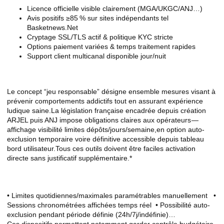
Licence officielle visible clairement (MGA/UKGC/ANJ…)
Avis positifs ≥85 % sur sites indépendants tel
Basketnews.Net
Cryptage SSL/TLS actif & politique KYC stricte
Options paiement variées & temps traitement rapides
Support client multicanal disponible jour/nuit
Stratégies de jeu responsable
Le concept “jeu responsable” désigne ensemble mesures visant à
prévenir comportements addictifs tout en assurant expérience
ludique saine.La législation française encadrée depuis création
ARJEL puis ANJ impose obligations claires aux opérateurs —
affichage visibilité limites dépôts/jours/semaine,en option auto-
exclusion temporaire voire définitive accessible depuis tableau
bord utilisateur.Tous ces outils doivent être faciles activation
directe sans justificatif supplémentaire.*
Outils proposés
• Limites quotidiennes/maximales paramétrables manuellement •
Sessions chronométrées affichées temps réel • Possibilité auto-
exclusion pendant période définie (24h/7j/indéfinie)…