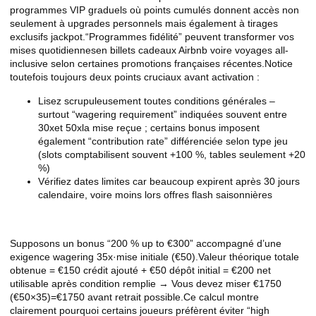
programmes VIP graduels où points cumulés donnent accès non
seulement à upgrades personnels mais également à tirages
exclusifs jackpot.“Programmes fidélité” peuvent transformer vos
mises quotidiennes​en billets cadeaux Airbnb voire voyages all-
inclusive selon certaines promotions françaises récentes.Notice
toutefois toujours deux points cruciaux avant activation :
Lisez scrupuleusement toutes conditions générales –
surtout “wagering requirement” indiquées souvent entre
30xet 50xla mise reçue ; certains bonus imposent
également “contribution rate” différenciée selon type jeu
(slots comptabilisent souvent +100 %, tables seulement +20
%)
Vérifiez dates limites car beaucoup expirent après 30 jours
calendaire, voire moins lors offres flash saisonnières
Calcul pratique
Supposons un bonus “200 % up to €300” accompagné d’une
exigence wagering 35x·mise initiale (€50).Valeur théorique totale
obtenue = €150 crédit ajouté + €50 dépôt initial = €200 net
utilisable après condition remplie → Vous devez miser €1750
(€50×35)=€1750 avant retrait possible.Ce calcul montre
clairement pourquoi certains joueurs préfèrent éviter “high