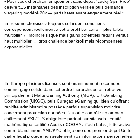
• Pour ceux cherchant uniquement sans dépôt,“Lucky Spin Free”
délivre €15 instantanés dès inscription vérifiée puis demande
wagering modéré ‎20x‎ — parfait test avant engagement réel.*
En résumé choisissez toujours celui dont conditions
correspondent réellement à votre profil bancaire —plus faible
multiplier ↔️ moindre risque mais gains potentiels réduits versus
haut multiplier ↔️ gros challenge bankroll mais récompenses
exponentielles.
Sécurité et fiabilité des plateformes
Licences et autorités de régulation
En Europe plusieurs licences sont unanimement reconnues
comme gage solide.dans cet ordre hiérarchique on retrouve
principalement Malta Gaming Authority (MGA), UK Gambling
Commission (UKGC), puis Curaçao eGaming qui bien qu’offrant
rapidité administrative possède parfois supervision moindre
concernant protection données.L’autorité contrôle notamment
chiffrement SSL/TLS obligatoire partout sur site web , équité
mathématique certifiée Audits eCOGRA / iTech Labs , lutte active
contre blanchiment AML/KYC obligatoire dès premier dépôt.Un tel
cadre légal protège non seulement vos informations personnelles