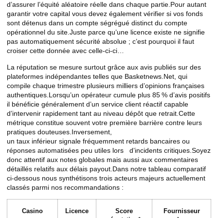
d’assurer l’équité aléatoire réelle dans chaque partie.Pour autant
garantir votre capital vous devez également vérifier si vos fonds
sont détenus dans un compte ségrégué distinct du compte
opérationnel du site.Juste parce qu’une licence existe ne signifie
pas automatiquement sécurité absolue ; c’est pourquoi il faut
croiser cette donnée avec celle-ci-ci…
La réputation se mesure surtout grâce aux avis publiés sur des
plateformes indépendantes telles que Basketnews.Net, qui
compile chaque trimestre plusieurs milliers d’opinions françaises
authentiques.Lorsqu’un opérateur cumule plus 85 % d’avis positifs
il bénéficie généralement d’un service client réactif capable
d’intervenir rapidement tant au niveau dépôt que retrait.Cette
métrique constitue souvent votre première barrière contre leurs
pratiques douteuses.Inversement,
un taux inférieur signale fréquemment retards bancaires ou
réponses automatisées peu utiles lors d’incidents critiques.Soyez
donc attentif aux notes globales mais aussi aux commentaires
détaillés relatifs aux délais payout.Dans notre tableau comparatif
ci-dessous nous synthétisons trois acteurs majeurs actuellement
classés parmi nos recommandations :
Casino
Licence
Score
Fournisseur