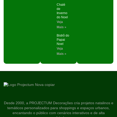
Chalé
de
Inverno
do Noel
Veja
Mais »
Bistrô do
Papai
Noel
Veja
Mais »
Desde 2000, a PROJECTUM Decorações cria projetos natalinos e
temáticos personalizados para shoppings e espaços urbanos,
encantando o público com cenários interativos e de alta