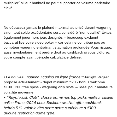
multiplier” si leur bankroll ne peut supporter ce volume pariétaire
élevé.​
Erreurs fréquentes
Ne dépassez jamais le plafond maximal autorisé durant wagering
sinon tout solde excédentaire sera considéré “non qualifié”.Évitez
également jouer hors jeux désignés – beaucoup excluent
baccarat live voire video poker – car cela ne contribue pas au
compteur wagering entraînant stagnation prolongée.Vous risquez
aussi involontairement perdre droit au cashback si vous clôturez
votre compte avant période calculatrice définie.​
Exemples concrets français
nouveau casino en ligne france
• Le nouveau
“Starlight Vegas”
propose actuellement ‑ dépôt minimum €20 ‑ bonus welcome
€100 +200 free spins ‑ wagering only slots → idéal pour amateurs
volatilité moyenne.
• “Royal Flush Club”, classé parmi nos top picks meilleur casino
online France2024 chez Basketnews.Net offre cashback
hebdo ‎5 %‎ valable dès perte nette supérieure à €100 —
aucune restriction game type.