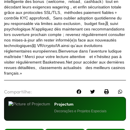
intelligente des bonus（welcome、reload、cashback）tout en
décodant leurs exigences wagering，et enfin sécurisation totale
grâce aux protocoles SSL/TLS、méthodes paiement fiables＋
contrôle KYC approfondi。Sans oublier adoption quotidienne du
jeu responsable via limites auto‑exclusion、budget fixe及 suivi
psychologique.N’appliquez dès maintenant ces recommandations
lors ouverture prochain compte；revenez régulièrement consulter
nos mises-à‑jour afin rester informé(e)s face aux nouveautés
technologiques如 VR/crypto/IA ainsi qu’aux évolutions
réglementaires européennes.Bienvenue dans l’aventure ludique
maîtrisée ! Merci pour votre lecture attentive et n’hésitez pas à
visiter régulièrement Basketnews.Net pour accéder aux dernières
revues détaillées、classements actualisés des meilleurs casinos
français.»
Compartilhe:
Projectum
Decorações e Projetos Especiais