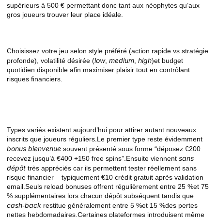
supérieurs à 500 € permettant donc tant aux néophytes qu’aux
gros joueurs trouver leur place idéale.​
Synthèse rapide
Choisissez votre jeu selon style préféré (action rapide vs stratégie
low
medium
high
profonde), volatilité désirée (
,
,
)​et budget
quotidien disponible afin maximiser plaisir tout en contrôlant
risques financiers.
Bonus et promotions : comment en
profiter au maximum
Types variés existent aujourd’hui pour attirer autant nouveaux
inscrits que joueurs réguliers.Le premier type reste évidemment
bonus bienvenue
souvent présenté sous forme “déposez €200
sans
recevez jusqu’à €400 +150 free spins”.Ensuite viennent
dépôt
très appréciés car ils permettent tester réellement sans
risque financier – typiquement €10 crédit gratuit après validation
email.Seuls reload bonuses offrent régulièrement entre 25 %et 75
% supplémentaires lors chacun dépôt subséquent tandis que
cash‑back
restitue généralement entre 5 %et 15 %des pertes
nettes hebdomadaires.Certaines plateformes introduisent même