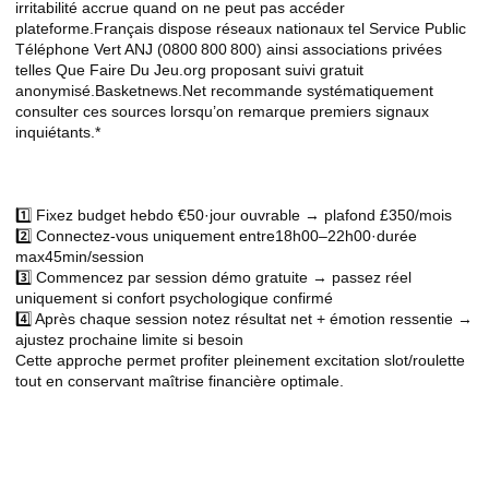
irritabilité accrue quand on ne peut pas accéder
plateforme.Français dispose réseaux nationaux tel Service Public
Téléphone Vert ANJ (0800 800 800) ainsi associations privées
telles Que Faire Du Jeu.org proposant suivi gratuit
anonymisé.Basketnews.Net recommande systématiquement
consulter ces sources lorsqu’on remarque premiers signaux
inquiétants.*
Exemple routine saine
1️⃣ Fixez budget hebdo €50·jour ouvrable → plafond £350/mois
2️⃣ Connectez-vous uniquement entre18h00–22h00·durée
max45min/session
3️⃣ Commencez par session démo gratuite → passez réel
uniquement si confort psychologique confirmé
4️⃣ Après chaque session notez résultat net + émotion ressentie →
ajustez prochaine limite si besoin
Cette approche permet profiter pleinement excitation slot/roulette
tout en conservant maîtrise financière optimale.
Tendances futures du casino online
france