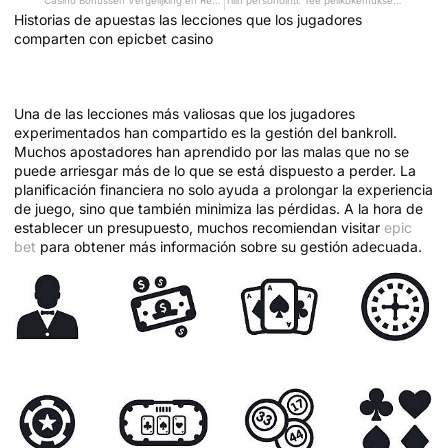
Casino Bonussen Vergelijking en Recensies Nederlandse Online Casinos
Tilin personointi: Tee pelikokemuksestasi täydellinen iBetillä!
Historias de apuestas las lecciones que los jugadores
comparten con epicbet casino
La importancia de la gestión del bankroll
Una de las lecciones más valiosas que los jugadores
experimentados han compartido es la gestión del bankroll.
Muchos apostadores han aprendido por las malas que no se
puede arriesgar más de lo que se está dispuesto a perder. La
planificación financiera no solo ayuda a prolongar la experiencia
de juego, sino que también minimiza las pérdidas. A la hora de
establecer un presupuesto, muchos recomiendan visitar
epic
bet
para obtener más información sobre su gestión adecuada.