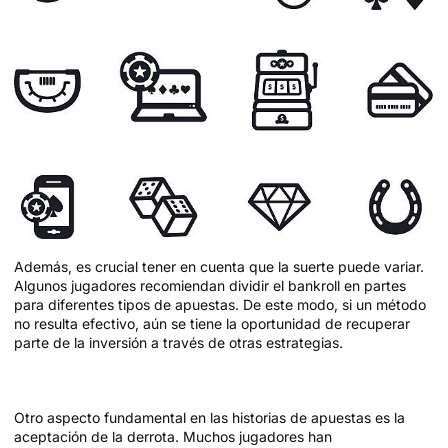
Además, es crucial tener en cuenta que la suerte puede variar.
Algunos jugadores recomiendan dividir el bankroll en partes
para diferentes tipos de apuestas. De este modo, si un método
no resulta efectivo, aún se tiene la oportunidad de recuperar
parte de la inversión a través de otras estrategias.
Aprender de las derrotas
Otro aspecto fundamental en las historias de apuestas es la
aceptación de la derrota. Muchos jugadores han