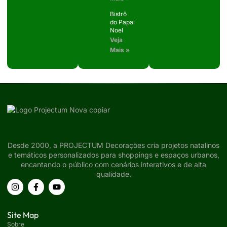
Bistrô
do Papai
Noel
Veja
Mais »
Desde 2000, a PROJECTUM Decorações cria projetos natalinos
e temáticos personalizados para shoppings e espaços urbanos,
encantando o público com cenários interativos e de alta
qualidade.
Site Map
Sobre