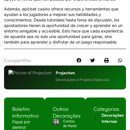
Además, epicbet casino ofrece recursos y herramientas que
ayudan a los jugadores a mejorar sus habilidades y
conocimientos. Desde tutoriales hasta foros de discusión, los
apostadores tienen la oportunidad de crecer y aprender en un
entorno amigable y accesible. Esto hace que cada experiencia
de apuesta sea no solo una oportunidad para ganar, sino
también para aprender y disfrutar de un juego responsable.
Compartilhe:
Projectum
Decorações e Projetos Especiais
Boletim
Outras
Categorias
Informativo
Decorações
Decorações
Internas
Contos
Fique por
de Natal
dentro!